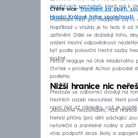
mladistvých pachatelů
, která má k ú
Čtěte více:
Truchlení za oběti, s
Hradci Králové hýbe společností
Maximální trest pro mladistvé od 15 
Například u vraždy je to tedy 6 až 1
zpřísnění. Dále se dožadují toho, ab
snížení trestní odpovědnosti nezlet
být podle poloviční trestní sazby tre
možné.
Petice reaguje na útok mladistvého p
čtvrtek v prodejně Action pobodal d
podlehly.
Nižší hranice nic neře
Přestože se odborníci shodují na tom
trestních sazeb nesouhlasí. Není pod
navíc řeší až následky, což je pozdě.
„Absolutně nesouhlasím, nižší hranice
Neřeší příčiny (pro děti páchající zou
nefunkční a zranitelné rodiny a začí
včas podpořit skrze školy a zapojen