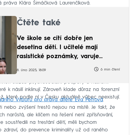
 práva Klára Šimáčková Laurenčíková.
Čtěte také
Ve škole se cítí dobře jen
desetina dětí. I učitelé mají
rasistické poznámky, varuje
expertka
6 min čtení
8. úno 2025, 18:09
vinutí služeb psychosociální podpory a nastavit
é k násilí inklinují. Zároveň klade důraz na forenzní
ž, které podle ní v Česku aktuálně vůbec neexistují.
ádního Výboru pro práva dítěte Eva Petrová
.
i nebo zvýšení trestů nejsou na místě. Je fakt, že
ch narůstá, ale klíčem na řešení není zpřísňování,
 soustředili na trestání dětí, měli bychom
 zdraví, do prevence kriminality už od raného