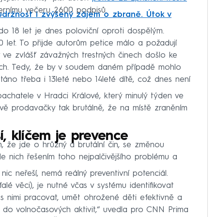
ternímu večeru 2600 podpisů.
oudržnost i zvýšený zájem o zbraně. Útok v
do 18 let je dnes poloviční oproti dospělým.
0 let. To přijde autorům petice málo a požadují
y ve zvlášť závažných trestných činech došlo ke
ilých. Tedy, že by v soudem daném případě mohlo
stáno třeba i 13leté nebo 14leté dítě, což dnes není
achatele v Hradci Králové, který minulý týden ve
vě prodavačky tak brutálně, že na místě zraněním
ší, klíčem je prevence
, že jde o hrůzný a brutální čin, se změnou
le nich řešením toho nejpalčivějšího problému a
 nic neřeší, nemá reálný preventivní potenciál.
falé věci), je nutné včas v systému identifikovat
t s nimi pracovat, umět ohrožené děti efektivně a
í do volnočasových aktivit,“ uvedla pro CNN Prima