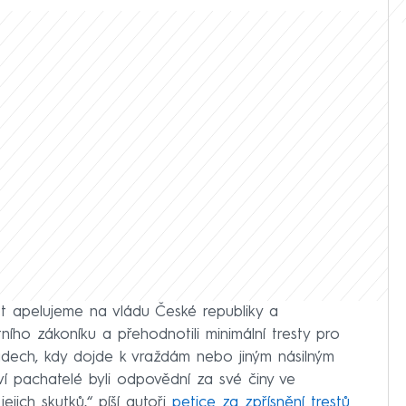
t apelujeme na vládu České republiky a
ního zákoníku a přehodnotili minimální tresty pro
adech, kdy dojde k vraždám nebo jiným násilným
ví pachatelé byli odpovědní za své činy ve
jich skutků,“ píší autoři
petice za zpřísnění trestů