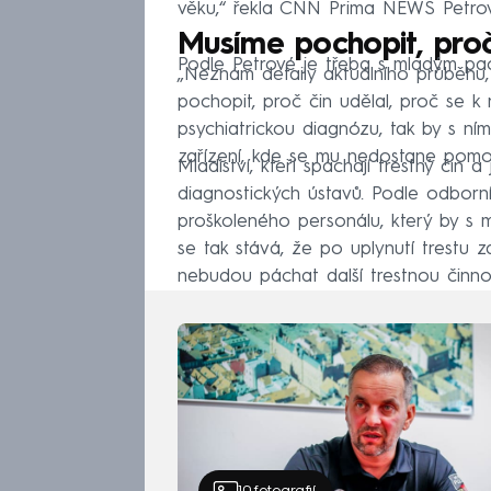
věku,“ řekla CNN Prima NEWS Petro
Musíme pochopit, proč
Podle Petrové je třeba s mladým pac
„Neznám detaily aktuálního průběhu, 
pochopit, proč čin udělal, proč se 
psychiatrickou diagnózu, tak by s ní
zařízení, kde se mu nedostane pomoci
Mladiství, kteří spáchají trestný čin
diagnostických ústavů. Podle odborní
proškoleného personálu, který by s m
se tak stává, že po uplynutí trestu z
nebudou páchat další trestnou činnos