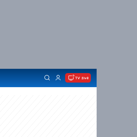
TV živě