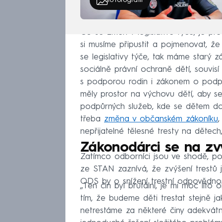
10
fotografií
Co se změn v legislativě týče, je p
si musíme připustit a pojmenovat, že 
se legislativy týče, tak máme starý
sociálně právní ochraně dětí, souvisí
s podporou rodin i zákonem o podpo
měly prostor na výchovu dětí, aby se
podpůrných služeb, kde se dětem do
třeba
změna v občanském zákoníku
,
nepřijatelné tělesné tresty na dětech
Zákonodárci se na zv
Zatímco odborníci jsou ve shodě, po
ze STAN zaznívá, že zvýšení trestů 
ODS by o snížení trestní odpovědnost
„Ten čin byl brutální, je mi moc líto
tím, že budeme děti trestat stejně j
netrestáme za některé činy adekvátn