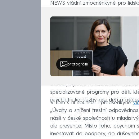
NEWS vládní zmocněnkyně pro lidská
5
fotografií
Důraz je podle ní třeba klást na roz
specializované programy pro děti, kter
psychiatrické služby pro děti a mláde
V tom s ní souhlasí i předsedkyně
vl
„Úvahy o snížení trestní odpovědnost
násilí v české společnosti u mladistvý
ale prevence. Místo toho, abychom se
investovat do podpory, do duševního