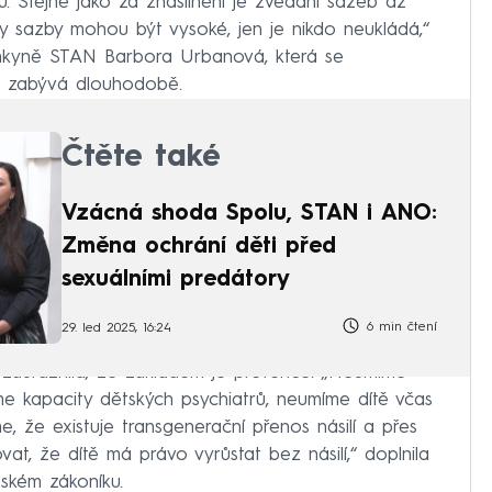
. Stejně jako za znásilnění je zvedání sazeb až
y sazby mohou být vysoké, jen je nikdo neukládá,“
kyně STAN Barbora Urbanová, která se
u zabývá dlouhodobě.
Čtěte také
Vzácná shoda Spolu, STAN i ANO:
Změna ochrání děti před
sexuálními predátory
6 min čtení
29. led 2025, 16:24
 zdůraznila, že základem je prevence. „Neumíme
e kapacity dětských psychiatrů, neumíme dítě včas
, že existuje transgenerační přenos násilí a přes
vat, že dítě má právo vyrůstat bez násilí,“ doplnila
kém zákoníku.