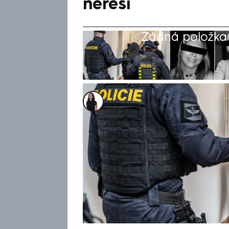
neřeší
Žádná položka z
Renáta Bohuslavová
26. úno 2025, 10:43
Zvyšme tresty pro mladistvé a
petici občané České republiky
Hradci Králové, který nožem 
Oslovení odborníci zabývající
varují, vyšší tresty podle nic
je podle nich posílení prevenc
změně trestních sazeb vítají.