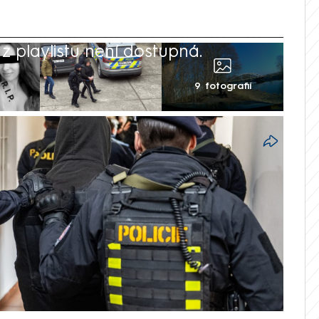
 playlistu není dostupná.
9 fotografií
 snižte trestní odpovědnost, žádají v
. Reagují tak na útok 16letého mladíka v
zabil dvě ženy v nákupním centru.
 se právy dětí však před takovou cestou
h řešení situace nenabídnou, jedinou cestou
e. Někteří zákonodárci ale volání po