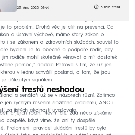
6 min čtení
23. úno 2025, 08:44
řed námi podle Petrové dlouhá cesta. „V prvé řadě
je to problém. Druhá věc je cílit na prevenci. Co
 zákon o ústavní výchově, máme starý zákon o
 to i se zákonem o zdravotních službách, souvisí to
ře bydlení. Je to obecně o podpoře rodin, aby
 jim rodiče mohli skutečně věnovat a mít dostatek
stane pomoci,“ dodala Petrová s tím, že už jen
 kterou v lednu schválili poslanci, o tom, že jsou
, je důležitým signálem.
ýšení trestů neshodou
slanci a senátoři už se v názorech různí. Zatímco
je jen rychlým řešením složitého problému, ANO i
i za jistých okolností uvažovalo.
 obětí a jejich rodin. Nevím ale, zda něco získáme
ako dospělé, když víme, že ani ty dospělé
ě. Prolomení pravidel ukládání trestů by bylo