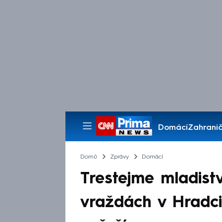
Domácí
Zahranič
Pořady
Domů
Zprávy
Domácí
Trestejme mladistvé
vraždách v Hradci