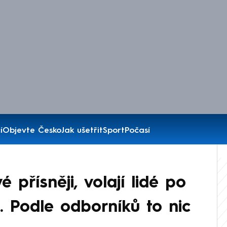
í
Objevte Česko
Jak ušetřit
Sport
Počasí
 přísněji, volají lidé po
. Podle odborníků to nic