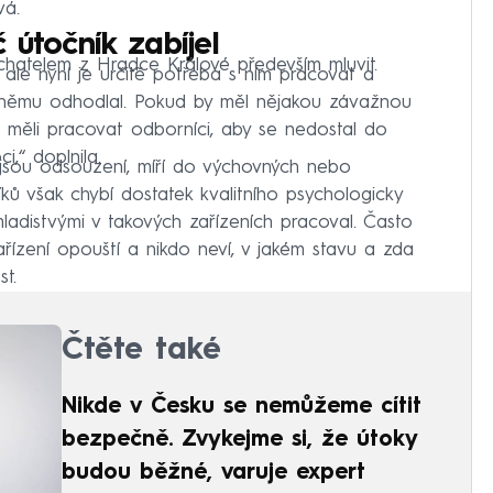
vá.
 útočník zabíjel
hatelem z Hradce Králové především mluvit.
ale nyní je určitě potřeba s ním pracovat a
k němu odhodlal. Pokud by měl nějakou závažnou
m měli pracovat odborníci, aby se nedostal do
,“ doplnila.
 a jsou odsouzení, míří do výchovných nebo
ků však chybí dostatek kvalitního psychologicky
ladistvými v takových zařízeních pracoval. Často
ařízení opouští a nikdo neví, v jakém stavu a zda
t.
Čtěte také
Nikde v Česku se nemůžeme cítit
bezpečně. Zvykejme si, že útoky
budou běžné, varuje expert