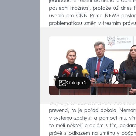
jednoduché řešení složitého problému
poslední možnost, protože už dnes t
uvedla pro CNN Prima NEWS poslan
problematikou změn v trestním práv
9
fotografií
Stejně jako Laurenčíková s Petrovou
prevenci, to je pořád dokola. Nemám
v systému zachytit a pomoct mu, víme
to měli někteří problém s tím, deklaro
právě s odkazem na změnu v občans