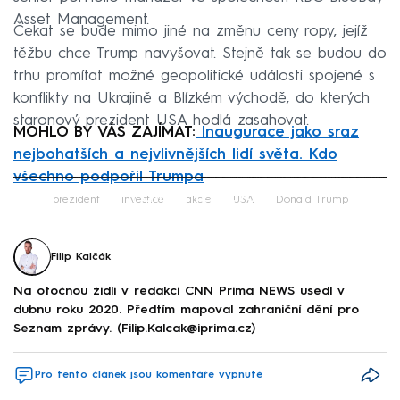
Asset Management.
Čekat se bude mimo jiné na změnu ceny ropy, jejíž
těžbu chce Trump navyšovat. Stejně tak se budou do
trhu promítat možné geopolitické události spojené s
konflikty na Ukrajině a Blízkém východě, do kterých
staronový prezident USA hodlá zasahovat.
MOHLO BY VÁS ZAJÍMAT:
Inaugurace jako sraz
nejbohatších a nejvlivnějších lidí světa. Kdo
všechno podpořil Trumpa
Failed to fetch
prezident
investice
akcie
USA
Donald Trump
Filip Kalčák
Na otočnou židli v redakci CNN Prima NEWS usedl v
dubnu roku 2020. Předtím mapoval zahraniční dění pro
Seznam zprávy. (Filip.Kalcak@iprima.cz)
Pro tento článek jsou komentáře vypnuté