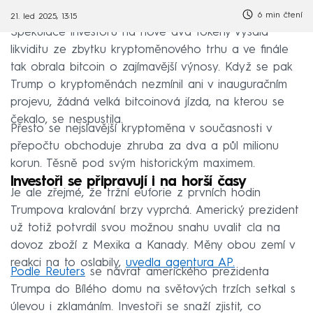
6 min čtení
21. led 2025, 13:15
Spekulace investorů na nové dva tokeny vysála
likviditu ze zbytku kryptoměnového trhu a ve finále
tak obrala bitcoin o zajímavější výnosy. Když se pak
Trump o kryptoměnách nezmínil ani v inauguračním
projevu, žádná velká bitcoinová jízda, na kterou se
čekalo, se nespustila.
Přesto se nejslavější kryptoměna v současnosti v
přepočtu obchoduje zhruba za dva a půl milionu
korun. Těsně pod svým historickým maximem.
Investoři se připravují i na horší časy
Je ale zřejmé, že tržní euforie z prvních hodin
Trumpova kralování brzy vyprchá. Americký prezident
už totiž potvrdil svou možnou snahu uvalit cla na
dovoz zboží z Mexika a Kanady. Měny obou zemí v
reakci na to oslabily,
uvedla agentura AP.
Podle Reuters
se návrat amerického prezidenta
Trumpa do Bílého domu na světových trzích setkal s
úlevou i zklamáním. Investoři se snaží zjistit, co