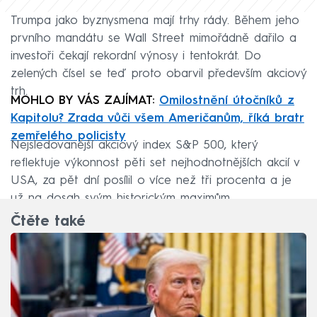
Trumpa jako byznysmena mají trhy rády. Během jeho
prvního mandátu se Wall Street mimořádně dařilo a
investoři čekají rekordní výnosy i tentokrát. Do
zelených čísel se teď proto obarvil především akciový
trh.
MOHLO BY VÁS ZAJÍMAT:
Omilostnění útočníků z
Kapitolu? Zrada vůči všem Američanům, říká bratr
zemřelého policisty
Nejsledovanější akciový index S&P 500, který
reflektuje výkonnost pěti set nejhodnotnějších akcií v
USA, za pět dní posílil o více než tři procenta a je
už na dosah svým historickým maximům.
Čtěte také