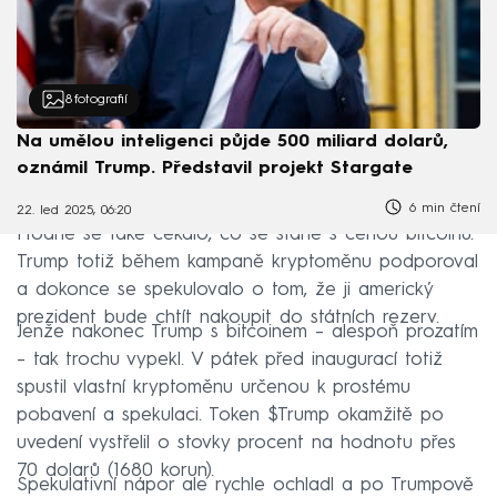
8
fotografií
Na umělou inteligenci půjde 500 miliard dolarů,
oznámil Trump. Představil projekt Stargate
6 min čtení
22. led 2025, 06:20
Hodně se také čekalo, co se stane s cenou bitcoinu.
Trump totiž během kampaně kryptoměnu podporoval
a dokonce se spekulovalo o tom, že ji americký
prezident bude chtít nakoupit do státních rezerv.
Jenže nakonec Trump s bitcoinem – alespoň prozatím
– tak trochu vypekl. V pátek před inaugurací totiž
spustil vlastní kryptoměnu určenou k prostému
pobavení a spekulaci. Token $Trump okamžitě po
uvedení vystřelil o stovky procent na hodnotu přes
70 dolarů (1680 korun).
Spekulativní nápor ale rychle ochladl a po Trumpově