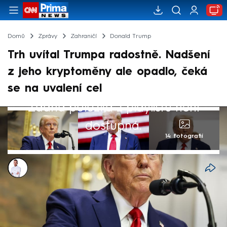
Domů
Zprávy
Zahraničí
Donald Trump
Trh uvítal Trumpa radostně. Nadšení
z jeho kryptoměny ale opadlo, čeká
se na uvalení cel
Žádná položka z playlistu není
dostupná.
14 fotografií
Filip Kalčák
22. led 2025, 22:23
Americký akciový trh návratem téměř ke
svým maximům oslavil příchod Donalda