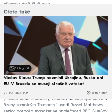
přinesou další čtyři roky.
Čtěte také
8
fotografií
Václav Klaus: Trump nezmínil Ukrajinu, Rusko ani
EU. V Bruselu se musejí strašně vztekat
6 min čtení
22. led 2025, 13:16
„Přístup bude chaotický, nepředvídatelný, spontánní a
řízený samotným Trumpem,“ uvedl Russel Matthews,
senior portfolio manažer ve společnosti RBC BlueBay