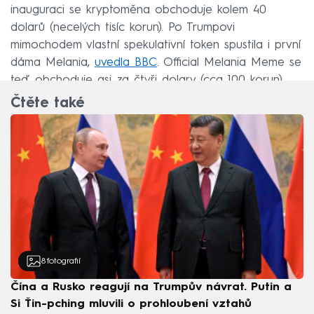
inauguraci se kryptoměna obchoduje kolem 40
dolarů (necelých tisíc korun). Po Trumpovi
mimochodem vlastní spekulativní token spustila i první
dáma Melania,
uvedla BBC
. Official Melania Meme se
teď obchoduje asi za čtyři dolary (cca 100 korun).
Čtěte také
8
fotografií
Čína a Rusko reagují na Trumpův návrat. Putin a
Si Ťin-pching mluvili o prohloubení vztahů