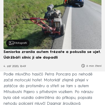
3
fotografií
Seniorka zranila autem frézaře a pokusila se ujet.
Údržbáři silnic ji ale dopadli
6 min čtení
4. zář 2020, 16:49
Podle mluvčího hasičů Petra Poncara po nehodě
začal motocykl hořet. Motorkář zřejmě přejel v
zatáčce do protisměru a střetl se tam s autem
Mitsubushi Pajero s přívěsným vozíkem. Po nárazu
byla obě vozidla odmrštěna do příkopu, popsala
nehodu policejní mluvčí Dagmar Jiroušková.