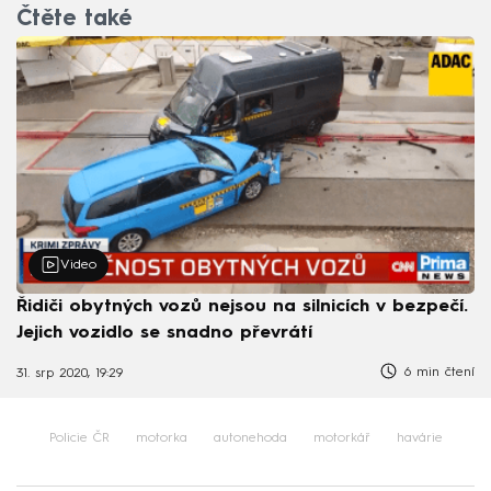
Čtěte také
Video
Řidiči obytných vozů nejsou na silnicích v bezpečí.
Jejich vozidlo se snadno převrátí
6 min čtení
31. srp 2020, 19:29
Policie ČR
motorka
autonehoda
motorkář
havárie