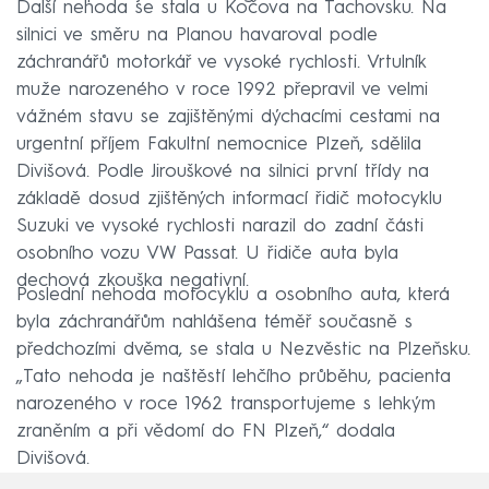
Další nehoda se stala u Kočova na Tachovsku. Na
silnici ve směru na Planou havaroval podle
záchranářů motorkář ve vysoké rychlosti. Vrtulník
muže narozeného v roce 1992 přepravil ve velmi
vážném stavu se zajištěnými dýchacími cestami na
urgentní příjem Fakultní nemocnice Plzeň, sdělila
Divišová. Podle Jirouškové na silnici první třídy na
základě dosud zjištěných informací řidič motocyklu
Suzuki ve vysoké rychlosti narazil do zadní části
osobního vozu VW Passat. U řidiče auta byla
dechová zkouška negativní.
Poslední nehoda motocyklu a osobního auta, která
byla záchranářům nahlášena téměř současně s
předchozími dvěma, se stala u Nezvěstic na Plzeňsku.
„Tato nehoda je naštěstí lehčího průběhu, pacienta
narozeného v roce 1962 transportujeme s lehkým
zraněním a při vědomí do FN Plzeň,“ dodala
Divišová.