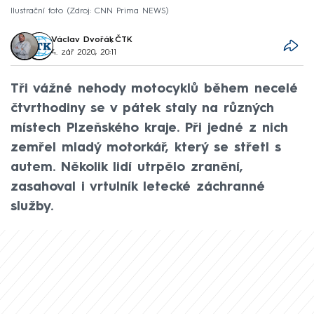
Ilustrační foto
Zdroj: CNN Prima NEWS
Václav Dvořák
,
ČTK
4. zář 2020, 20:11
Tři vážné nehody motocyklů během necelé
čtvrthodiny se v pátek staly na různých
místech Plzeňského kraje. Při jedné z nich
zemřel mladý motorkář, který se střetl s
autem. Několik lidí utrpělo zranění,
zasahoval i vrtulník letecké záchranné
služby.