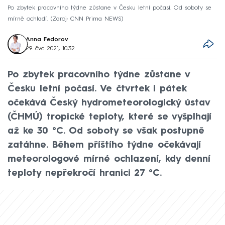
Po zbytek pracovního týdne zůstane v Česku letní počasí. Od soboty se
mírně ochladí.
Zdroj: CNN Prima NEWS
Anna Fedorov
29. čvc 2021, 10:32
Po zbytek pracovního týdne zůstane v
Česku letní počasí. Ve čtvrtek i pátek
očekává Český hydrometeorologický ústav
(ČHMÚ) tropické teploty, které se vyšplhají
až ke 30 °C. Od soboty se však postupně
zatáhne. Během příštího týdne očekávají
meteorologové mírné ochlazení, kdy denní
teploty nepřekročí hranici 27 °C.