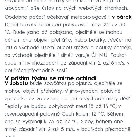
srážkami 30 mm s nárazy větru kolem 70 km/h a
kroupami,“ píše ústav na svých webových stránkách.
Obdobné počasí očekávají meteorologové i
v pátek
.
Denní teploty se budou pohybovat mezi 26 až 30
°C. Bude jasno až polojasno, ojediněle se mohou
během dne objevit přeháňky nebo bouřky. „Večer na
jihu a východě území budou srážky a bouřky četnější,
na východě ojediněle i silné,“ varuje ČHMÚ. Foukat
bude mírný jihozápadní až západní vítr 2 až 6 m/s, v
bouřkách přechodně zesílí.
V příštím týdnu se mírně ochladí
V sobotu
bude zpočátku polojasno, ojediněle se
mohou objevit přeháňky. V jihovýchodní polovině
zpočátku až zataženo, na jihu a východě místy déšť.
Teploty se budou pohybovat mezi 18 až 14 °C, v
severozápadní polovině Čech kolem 12 °C. Během
dne se vyšplhají k 23 až 27 °C. Slabý, během dne
mírný západní vítr 2 až 5 m/s, v bouřkách přechodně