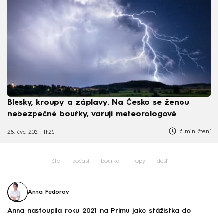
Blesky, kroupy a záplavy. Na Česko se ženou
nebezpečné bouřky, varují meteorologové
6 min čtení
28. čvc 2021, 11:25
léto
počasí
bouřka
tropy
déšť
Anna Fedorov
Anna nastoupila roku 2021 na Primu jako stážistka do