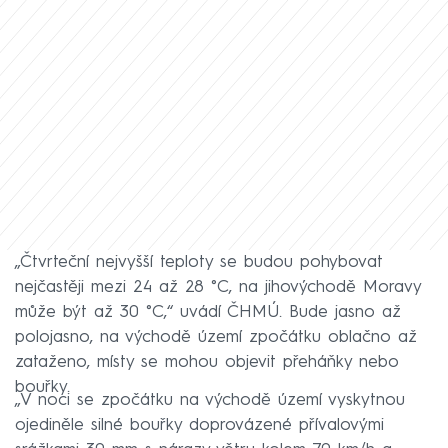
„Čtvrteční nejvyšší teploty se budou pohybovat
nejčastěji mezi 24 až 28 °C, na jihovýchodě Moravy
může být až 30 °C,“ uvádí ČHMÚ. Bude jasno až
polojasno, na východě území zpočátku oblačno až
zataženo, místy se mohou objevit přeháňky nebo
bouřky.
„V noci se zpočátku na východě území vyskytnou
ojediněle silné bouřky doprovázené přívalovými