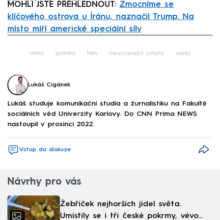
MOHLI JSTE PŘEHLÉDNOUT:
Zmocníme se
klíčového ostrova u Íránu, naznačil Trump. Na
místo míří americké speciální síly
Failed to fetch
válka
politika
Írán
mezinárodní vztahy
vláda
Lukáš Cigánek
Lukáš studuje komunikační studia a žurnalistiku na Fakultě
sociálních věd Univerzity Karlovy. Do CNN Prima NEWS
nastoupil v prosinci 2022.
Vstup do diskuze
Návrhy pro vás
Žebříček nejhorších jídel světa.
Umístily se i tři české pokrmy, vévodí