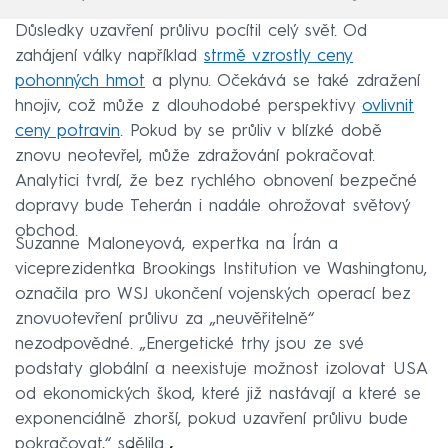
Důsledky uzavření průlivu pocítil celý svět. Od
zahájení války například
strmě vzrostly ceny
pohonných hmot
a plynu. Očekává se také zdražení
hnojiv, což může z dlouhodobé perspektivy
ovlivnit
ceny potravin
. Pokud by se průliv v blízké době
znovu neotevřel, může zdražování pokračovat.
Analytici tvrdí, že bez rychlého obnovení bezpečné
dopravy bude Teherán i nadále ohrožovat světový
obchod.
Suzanne Maloneyová, expertka na Írán a
viceprezidentka Brookings Institution ve Washingtonu,
označila pro WSJ ukončení vojenských operací bez
znovuotevření průlivu za „neuvěřitelně“
nezodpovědné. „Energetické trhy jsou ze své
podstaty globální a neexistuje možnost izolovat USA
od ekonomických škod, které již nastávají a které se
exponenciálně zhorší, pokud uzavření průlivu bude
pokračovat,“ sdělila.