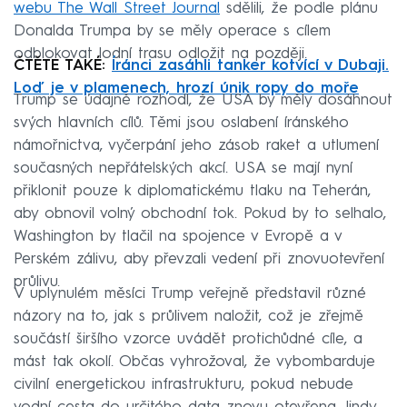
webu The Wall Street Journal
sdělili, že podle plánu
Donalda Trumpa by se měly operace s cílem
odblokovat lodní trasu odložit na později.
ČTĚTE TAKÉ:
Íránci zasáhli tanker kotvící v Dubaji.
Loď je v plamenech, hrozí únik ropy do moře
Trump se údajně rozhodl, že USA by měly dosáhnout
svých hlavních cílů. Těmi jsou oslabení íránského
námořnictva, vyčerpání jeho zásob raket a utlumení
současných nepřátelských akcí. USA se mají nyní
přiklonit pouze k diplomatickému tlaku na Teherán,
aby obnovil volný obchodní tok. Pokud by to selhalo,
Washington by tlačil na spojence v Evropě a v
Perském zálivu, aby převzali vedení při znovuotevření
průlivu.
V uplynulém měsíci Trump veřejně představil různé
názory na to, jak s průlivem naložit, což je zřejmě
součástí širšího vzorce uvádět protichůdné cíle, a
mást tak okolí. Občas vyhrožoval, že vybombarduje
civilní energetickou infrastrukturu, pokud nebude