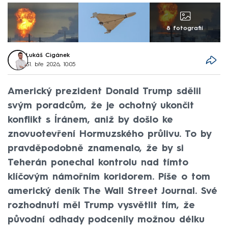
8 fotografií
Lukáš Cigánek
31. bře 2026, 10:05
Americký prezident Donald Trump sdělil
svým poradcům, že je ochotný ukončit
konflikt s Íránem, aniž by došlo ke
znovuotevření Hormuzského průlivu. To by
pravděpodobně znamenalo, že by si
Teherán ponechal kontrolu nad tímto
klíčovým námořním koridorem. Píše o tom
americký deník The Wall Street Journal. Své
rozhodnutí měl Trump vysvětlit tím, že
původní odhady podcenily možnou délku