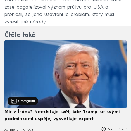
vodní cesta do určitého data znovu otevřena. Jindy
zase bagatelizoval význam průlivu pro USA a
prohlásil, že jeho uzavření je problém, který musí
vyřešit jiné národy.
Čtěte také
10
fotografií
Mír v Íránu? Neexistuje svět, kde Trump se svými
podmínkami uspěje, vysvětluje expert
6 min čtení
30. bře 2026, 23:00