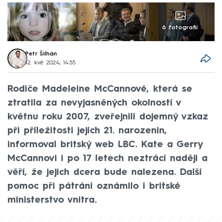
6 fotografií
Petr Šilhán
12. kvě 2024, 14:55
Rodiče Madeleine McCannové, která se
ztratila za nevyjasněných okolností v
květnu roku 2007, zveřejnili dojemný vzkaz
při příležitosti jejích 21. narozenin,
informoval britský web LBC. Kate a Gerry
McCannovi i po 17 letech neztrácí naději a
věří, že jejich dcera bude nalezena. Další
pomoc při pátrání oznámilo i britské
ministerstvo vnitra.