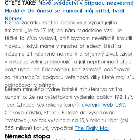
ČTĚTE TAKÉ:
Nové svědectví v případu nezvěstné
Maddie: Do únosu se namočil můj přítel, tvrdí
Němec
Už na začátku května promluvili k výročí jejího
zmizení. „Je to 17 let, co nám Madeleine vzali. Je
těžké to číslo vyslovit, aniž bychom nevěřícně kroutili
hlavou. I když máme v mnoha ohledech štěstí a
můžeme žít relativně normální a příjemný život, ‚život
v limbu‘ je velmi zneklidňující a její nepřítomnost stále
bolí,“ uvedli na Facebooku, kde zároveň poděkovali
za neutuchající podporu veřejnosti, díky které mají sílu
pokračovat v pátrání.
Během minulého týdne britské ministerstvo vnitra
oznámilo, že na vyšetřování vyčlenilo dalších 192 tisíc
liber (zhruba 5,5 milionu korun),
uveřejnil web LBC
.
Celková částka, kterou Britové do vyšetřování
investovali, se tak vyšplhala na 13,4 milionu liber (asi
385 milionů korun), vypočítal
The Daily Mail
.
Německá stopa