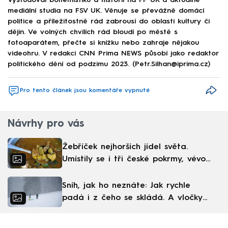
mediální studia na FSV UK. Věnuje se převážně domácí
politice a příležitostně rád zabrousí do oblasti kultury či
dějin. Ve volných chvílích rád bloudí po městě s
fotoaparátem, přečte si knížku nebo zahraje nějakou
videohru. V redakci CNN Prima NEWS působí jako redaktor
politického dění od podzimu 2023. (Petr.Silhan@iprima.cz)
Pro tento článek jsou komentáře vypnuté
Návrhy pro vás
Žebříček nejhorších jídel světa.
Umístily se i tři české pokrmy, vévodí
skandinávská kuchyně
Sníh, jak ho neznáte: Jak rychle
padá i z čeho se skládá. A vločky
nejsou bílé