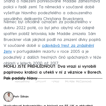
Snaha o nalezení pohřešované Maddie zaměstnává
policii v řadě zemí. Ta německá v současné době
vyšetřuje hlavního podezřelého a odsouzeného
sexuálního delikventa Christiana Bruecknera.
Němec byl oficiálně označen za podezřelého v
dubnu 2022 poté, co byl jeho obytný vůz údajně
spatřen poblíž letoviska, kde Maddie zmizela. Sám
Brueckner však jakýkoli podíl na zmizení dívky popírá.
V současné době si
odpykává trest za znásilnění
ženy
v portugalském rezortu v roce 2005 a je
podezřelý z dalších trestných činů spáchaných v téže
oblasti v letech 2000 až 2017.
MOHLI JSTE PŘEHLÉDNOUT: Dva vrazi si vyrobili
papírovou krabici a utekli v ní z věznice v Borech.
Pak padaly hlavy
Failed to fetch
narozeniny
zmizení
vzkaz
Maddie McCannová
Petr Šilhán
Vystudoval bohemistiku a historii na FF UK a aktuálně