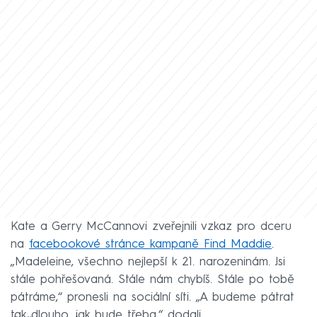
Kate a Gerry McCannovi zveřejnili vzkaz pro dceru
na
facebookové stránce kampaně Find Maddie
.
„Madeleine, všechno nejlepší k 21. narozeninám. Jsi
stále pohřešovaná. Stále nám chybíš. Stále po tobě
pátráme,“ pronesli na sociální síti. „A budeme pátrat
tak dlouho, jak bude třeba,“ dodali.