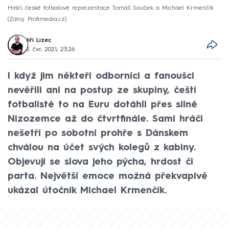
Hráči české fotbalové reprezentace Tomáš Souček a Michael Krmenčík
Zdroj: Profimedia.cz
Jiří Lizec
5. čvc 2021, 23:26
I když jim někteří odborníci a fanoušci
nevěřili ani na postup ze skupiny, čeští
fotbalisté to na Euru dotáhli přes silné
Nizozemce až do čtvrtfinále. Sami hráči
nešetří po sobotní prohře s Dánskem
chválou na účet svých kolegů z kabiny.
Objevují se slova jeho pýcha, hrdost či
parta. Největší emoce možná překvapivě
ukázal útočník Michael Krmenčík.