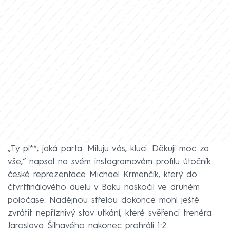
„Ty pi**, jaká parta. Miluju vás, kluci. Děkuji moc za
vše,“ napsal na svém instagramovém profilu útočník
české reprezentace Michael Krmenčík, který do
čtvrtfinálového duelu v Baku naskočil ve druhém
poločase. Nadějnou střelou dokonce mohl ještě
zvrátit nepříznivý stav utkání, které svěřenci trenéra
Jaroslava Šilhavého nakonec prohráli 1:2.