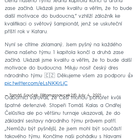
člena našeho týmu. Jedna kapitola končí a druhá
zase začíná. Ukázali jsme kvalitu a věřím, že to bude
další motivace do budoucna,“ vzhlíží záložník ke
kvalifikaci o světový šampionát, jenž se uskuteční
příští rok v Kataru.
Nyní se cítíme zklamaný.. Jsem pyšný na každého
člena našeho týmu. 1 kapitola končí a druhá zase
začíná. Ukázali jsme kvalitu a věřím, že to bude další
motivace do budoucna. Miluju nosit český dres
národního týmu 🇨🇿 Děkujeme všem za podporu 👍
pic.twitter.com/eLsNKKrLjC
— Tomáš Souček (@tomassoucek28)
July 4, 2021
Odborníci varovali, že Češi mohou pohořet kvůli
špatné defenzivě. Stopeři Tomáš Kalas a Ondřej
Čelůstka ale po většinu turnaje ukazovali, že do
základní sestavy národního týmu právem patří.
„Nemůžu být pyšnější, že jsem mohl být součástí
takového týmu. Končíme naši pohádku s hlavami