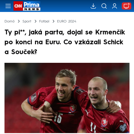
Domů
Sport
Fotbal
EURO 2024
Ty pi**, jaká parta, dojal se Krmenčík
po konci na Euru. Co vzkázali Schick
a Souček?