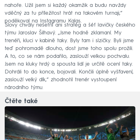
nahoře. Užil jsem si každý okamžik a budu navždy
vděčný za tu příležitost hrát na takovém turnaji,“
poděkoval na Instagramu Kalas.
Slovy chvály nešetřil ani stratég a šéf lavičky českého
týmu Jaroslav Šilhavý. „Jsme hodně zklamaní. My
trenéři, kluci v kabině taky. Byly tam i slzičky. Byli jsme
teď pohromadě dlouho, dost jsme toho spolu prožili.
A to, co se nám podařilo, zaslouží velkou pochvalu.
Jsem na kluky hrdý a spousta lidí je určitě ocení taky.
Dohráli to do konce, bojovali. Končili úplně vyšťavení,
zaslouží velký dík,“ zhodnotil trenér vystoupení
národního týmu.
Čtěte také