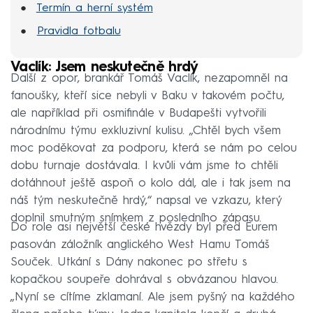
Termín a herní systém
Pravidla fotbalu
Vaclík: Jsem neskutečně hrdý
Další z opor, brankář Tomáš Vaclík, nezapomněl na
fanoušky, kteří sice nebyli v Baku v takovém počtu,
ale například při osmifinále v Budapešti vytvořili
národnímu týmu exkluzivní kulisu. „Chtěl bych všem
moc poděkovat za podporu, která se nám po celou
dobu turnaje dostávala. I kvůli vám jsme to chtěli
dotáhnout ještě aspoň o kolo dál, ale i tak jsem na
náš tým neskutečně hrdý,“ napsal ve vzkazu, který
doplnil smutným snímkem z posledního zápasu.
Do role asi největší české hvězdy byl před Eurem
pasován záložník anglického West Hamu Tomáš
Souček. Utkání s Dány nakonec po střetu s
kopačkou soupeře dohrával s obvázanou hlavou.
„Nyní se cítíme zklamaní. Ale jsem pyšný na každého