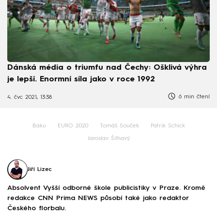
Dánská média o triumfu nad Čechy: Ošklivá výhra
je lepší. Enormní síla jako v roce 1992
6 min čtení
4. čvc 2021, 13:38
Baku
EURO 2020
Tomáš Souček
Patrik Schick
Jaroslav Šilhavý
Jiří Lizec
Absolvent Vyšší odborné škole publicistiky v Praze. Kromě
redakce CNN Prima NEWS působí také jako redaktor
Českého florbalu.