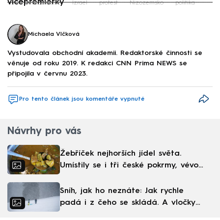
vicepremiérky
demonstrace
Izrael
protest
Nizozemsko
politika
Failed to fetch
Michaela Vlčková
Vystudovala obchodní akademii. Redaktorské činnosti se
věnuje od roku 2019. K redakci CNN Prima NEWS se
připojila v červnu 2023.
Pro tento článek jsou komentáře vypnuté
Návrhy pro vás
Žebříček nejhorších jídel světa.
Umístily se i tři české pokrmy, vévodí
skandinávská kuchyně
Sníh, jak ho neznáte: Jak rychle
padá i z čeho se skládá. A vločky
nejsou bílé