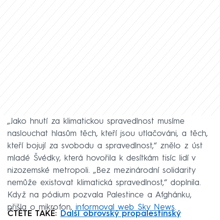
„Jako hnutí za klimatickou spravedlnost musíme
naslouchat hlasům těch, kteří jsou utlačováni, a těch,
kteří bojují za svobodu a spravedlnost,“ znělo z úst
mladé Švédky, která hovořila k desítkám tisíc lidí v
nizozemské metropoli. „Bez mezinárodní solidarity
nemůže existovat klimatická spravedlnost,“ doplnila.
Když na pódium pozvala Palestince a Afghánku,
přišla o mikrofon,
informoval web Sky News
.
ČTĚTE TAKÉ:
Další obrovský propalestinský