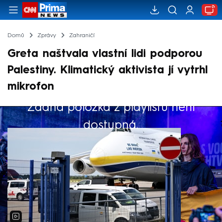
Domů
Zprávy
Zahraničí
Greta naštvala vlastní lidi podporou
Palestiny. Klimatický aktivista jí vytrhl
mikrofon
Žádná položka z playlistu není
Výběr redakce
dostupná.