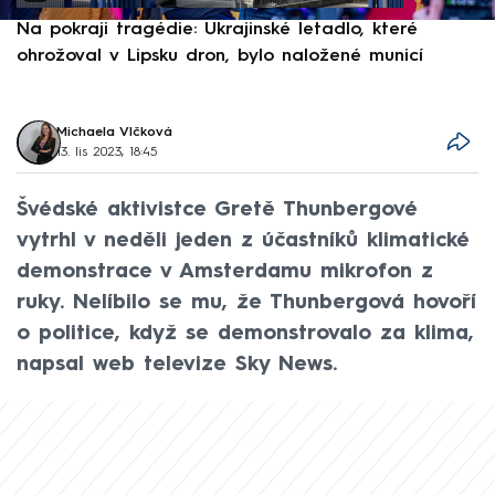
Na pokraji tragédie: Ukrajinské letadlo, které
P
ohrožoval v Lipsku dron, bylo naložené municí
e
Michaela Vlčková
13. lis 2023, 18:45
Švédské aktivistce Gretě Thunbergové
vytrhl v neděli jeden z účastníků klimatické
demonstrace v Amsterdamu mikrofon z
ruky. Nelíbilo se mu, že Thunbergová hovoří
o politice, když se demonstrovalo za klima,
napsal web televize Sky News.