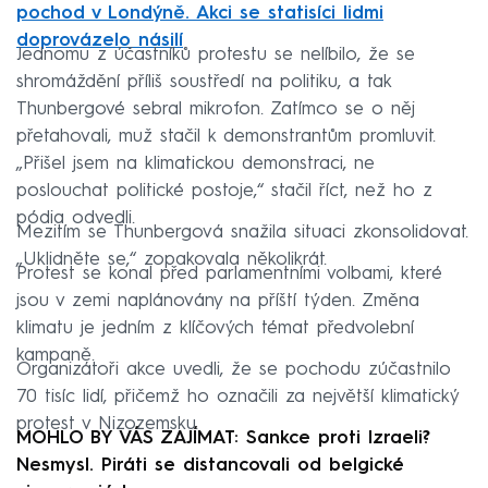
pochod v Londýně. Akci se statisíci lidmi
doprovázelo násilí
Jednomu z účastníků protestu se nelíbilo, že se
shromáždění příliš soustředí na politiku, a tak
Thunbergové sebral mikrofon. Zatímco se o něj
přetahovali, muž stačil k demonstrantům promluvit.
„Přišel jsem na klimatickou demonstraci, ne
poslouchat politické postoje,“ stačil říct, než ho z
pódia odvedli.
Mezitím se Thunbergová snažila situaci zkonsolidovat.
„Uklidněte se,“ zopakovala několikrát.
Protest se konal před parlamentními volbami, které
jsou v zemi naplánovány na příští týden. Změna
klimatu je jedním z klíčových témat předvolební
kampaně.
Organizátoři akce uvedli, že se pochodu zúčastnilo
70 tisíc lidí, přičemž ho označili za největší klimatický
protest v Nizozemsku.
MOHLO BY VÁS ZAJÍMAT: Sankce proti Izraeli?
Nesmysl. Piráti se distancovali od belgické