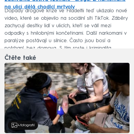
na ulici dělá chodící mrtvoly
Dopady drogové krize ve Filadelfii teď ukázalo nové
video, které se objevilo na sociální síti TikTok. Záběry
zachycují desítky lidí v ulicích, kteří se válí mezi
odpadky s hnilobnými končetinami. Další narkomani v
paralýze postávají u silnice. Často jsou bosí a
potrhaní, bez domova. S tím roste i kriminalita.
Čtěte také
4
fotografií