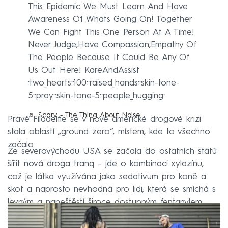
This Epidemic We Must Learn And Have
Awareness Of Whats Going On! Together
We Can Fight This One Person At A Time!
Never Judge,Have Compassion,Empathy Of
The People Because It Could Be Any Of
Us Out Here! KareAndAssist
:two_hearts::100::raised_hands::skin-tone-
5::pray::skin-tone-5::people_hugging:
♬ Scary - The Thing About Noise
Právě Filadelfie se v nové americké drogové krizi
stala oblastí „ground zero“, místem, kde to všechno
začalo.
Ze severovýchodu USA se začala do ostatních států
šířit nová droga tranq – jde o kombinaci xylazínu,
což je látka využívána jako sedativum pro koně a
skot a naprosto nevhodná pro lidi, která se smíchá s
levným a naneštěstí široce dostupným fentanylem.