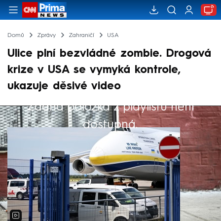
Domů
Zprávy
Zahraničí
USA
Ulice plní bezvládné zombie. Drogová
krize v USA se vymyká kontrole,
ukazuje děsivé video
Žádná položka z playlistu není
Výběr redakce
dostupná.