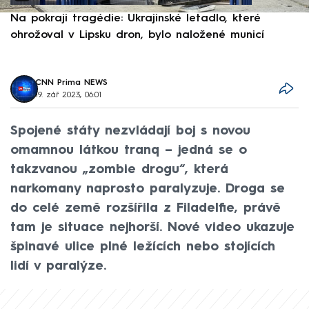
Na pokraji tragédie: Ukrajinské letadlo, které
P
ohrožoval v Lipsku dron, bylo naložené municí
e
CNN Prima NEWS
19. zář 2023, 06:01
Spojené státy nezvládají boj s novou
omamnou látkou tranq – jedná se o
takzvanou „zombie drogu“, která
narkomany naprosto paralyzuje. Droga se
do celé země rozšířila z Filadelfie, právě
tam je situace nejhorší. Nové video ukazuje
špinavé ulice plné ležících nebo stojících
lidí v paralýze.