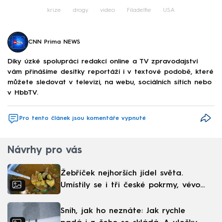
krize
drogy
video
Filadelfie
USA
CNN Prima NEWS
Díky úzké spolupráci redakcí online a TV zpravodajství
vám přinášíme desítky reportáží i v textové podobě, které
můžete sledovat v televizi, na webu, sociálních sítích nebo
v HbbTV.
Pro tento článek jsou komentáře vypnuté
Návrhy pro vás
Žebříček nejhorších jídel světa.
Umístily se i tři české pokrmy, vévodí
skandinávská kuchyně
Sníh, jak ho neznáte: Jak rychle