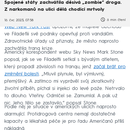
Spojené státy zachvátila děsivá „zombie“ droga.
Z narkomanů na ulici dělá chodící mrtvoly
6 min čtení
16. čvc 2023, 07:58
Web New York Post
upozornil, že majitelé obchodů
ve Filadeflii své podniky opevňují proti vandalům.
Zdravotnické úřady už přiznaly, že město naprosto
zachvátila tranq krize.
Americký korespondent webu Sky News Mark Stone
popsal, jak se ve Filadelfii setkal s bývalým atletem,
který propadl závislosti na tranqu, jenž
začal brát pro
zmírnění bolesti
. „Mluvil plynule, byl výmluvný,
přemýšlivý. A zatímco mi vyprávěl svůj zkratkovitý
životní příběh, píchal si injekci do levé paže. Netrvalo
to dlouho. Vteřiny. Odmlčel se. Zamumlal. A pak už
nic. Jeho tělo se zastavilo,“ popsal Stone.
Podle něj je situace v amerických ulicích naprosto
alarmující. Protidrogová centra nemají dostatečné
kapacity a lékařská péče je pro řadu Američanů příliš
nákladná.