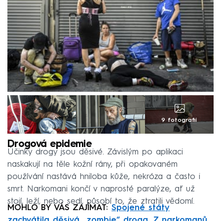
9 fotografií
Drogová epidemie
Účinky drogy jsou děsivé. Závislým po aplikaci
naskakují na těle kožní rány, při opakovaném
používání nastává hniloba kůže, nekróza a často i
smrt. Narkomani končí v naprosté paralýze, ať už
stojí, leží, nebo sedí, působí to, že ztratili vědomí.
MOHLO BY VÁS ZAJÍMAT:
Spojené státy
zachvátila děsivá „zombie“ droga. Z narkomanů