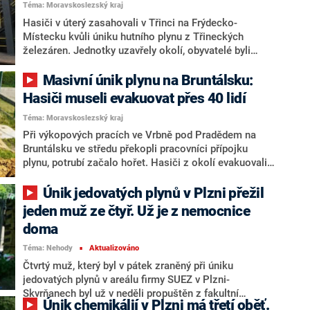
Téma: Moravskoslezský kraj
Hasiči v úterý zasahovali v Třinci na Frýdecko-
Místecku kvůli úniku hutního plynu z Třineckých
železáren. Jednotky uzavřely okolí, obyvatelé byli
varováni sirénami. Podnik lidi nabádal, aby nevětrali.
Únik se ale podařilo po několika desítkách minut
Masivní únik plynu na Bruntálsku:
zastavit a evakuace obyvatel nebyla nutná. Informaci
Hasiči museli evakuovat přes 40 lidí
sdělil mluvčí hasičů Jakub Kozák.
Téma: Moravskoslezský kraj
Při výkopových pracích ve Vrbně pod Pradědem na
Bruntálsku ve středu překopli pracovníci přípojku
plynu, potrubí začalo hořet. Hasiči z okolí evakuovali
více než 40 lidí, nikdo nebyl zraněn. Řekli to mluvčí
moravskoslezských hasičů Petr Kůdela a policejní
Únik jedovatých plynů v Plzni přežil
mluvčí René Černohorský.
jeden muž ze čtyř. Už je z nemocnice
doma
Téma: Nehody
Aktualizováno
■
Čtvrtý muž, který byl v pátek zraněný při úniku
jedovatých plynů v areálu firmy SUEZ v Plzni-
Skvrňanech byl už v neděli propuštěn z fakultní
Únik chemikálií v Plzni má třetí oběť.
nemocnice domů, uvedla v pondělí její mluvčí