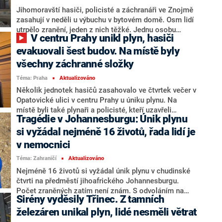
Jihomoravští hasiči, policisté a záchranáři ve Znojmě
zasahují v neděli u výbuchu v bytovém domě. Osm lidí
utrpělo zranění, jeden z nich těžké. Jednu osobu
V centru Prahy unikl plyn, hasiči
hasiči vyprošťovali. Velitel zásahu si nechal přivolat i
statika, psi v sutinách nikoho dalšího nenašli. Z Brna
evakuovali šest budov. Na místě byly
na místo zamířila technika na stabilizaci budov a
všechny záchranné složky
vrtulník s leteckými záchranáři. Pravděpodobnou
Téma: Praha
Aktualizováno
příčinou byl podle vedení města únik plynu, potvrdil to i
■
ministr vnitra Vít Rakušan (STAN). Podle
Několik jednotek hasičů zasahovalo ve čtvrtek večer v
znojemského starosty Františka Koudely (ODS) dojde
Opatovické ulici v centru Prahy u úniku plynu. Na
přinejmenším na částečnou demolici objektu.
místě byli také plynaři a policisté, kteří uzavřeli
Tragédie v Johannesburgu: Únik plynu
Opatovickou a její nejbližší okolí. Spolu s hasiči
evakuovali z místa zhruba 150 lidí, řekla po 19:00
si vyžádal nejméně 16 životů, řada lidí je
mluvčí pražské policie Violeta Siřišťová. Na místo
v nemocnici
dorazila i záchranná služba s vozem Fénix pro
Téma: Zahraničí
Aktualizováno
mimořádné situace, nikoho ale nemusela ošetřit. Po
■
20:00 začali energetici připojovat budovy zpátky k
Nejméně 16 životů si vyžádal únik plynu v chudinské
proudu, poté se evakuovaní vrátí zpátky do svých
čtvrti na předměstí jihoafrického Johannesburgu.
domovů, informovali na síti X hasiči.
Počet zraněných zatím není znám. S odvoláním na
Sirény vyděsily Třinec. Z tamních
jihoafrické úřady to napsala agentura Reuters. Místní
činitelé původně informovali o 24 obětech, později ale
železáren unikal plyn, lidé nesměli větrat
údaj upravili.