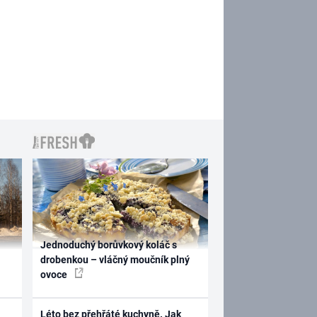
Jednoduchý borůvkový koláč s
drobenkou – vláčný moučník plný
ovoce
Léto bez přehřáté kuchyně. Jak