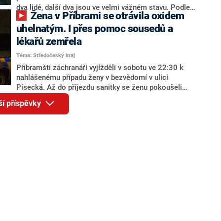
dva lidé, další dva jsou ve velmi vážném stavu. Podle
Žena v Příbrami se otrávila oxidem
hasičů chemikálie na bázi síry unikly ve vysokých
koncentracích v areálu firmy, která se zabývá
uhelnatým. I přes pomoc sousedů a
zpracováním tekutých průmyslových kalů. Nejen o
lékařů zemřela
tom v Hlavních zprávách od 18:55.
Téma: Středočeský kraj
Příbramští záchranáři vyjížděli v sobotu ve 22:30 k
nahlášenému případu ženy v bezvědomí v ulici
Písecká. Až do příjezdu sanitky se ženu pokoušeli
resuscitovat sousedé, přivolaný lékař ale zanedlouho
ší příspěvky
konstatoval smrt. Na místo přiletěl také záchranný
vrtulník pro další ženu, která je nyní v plzeňské
nemocnici ve vážném stavu. Další dva muže převezla
záchranná služba do příbramské nemocnice. Příčinou
otravy byla zřejmě porucha kotle. Informaci přinesl
web pribram.cz.