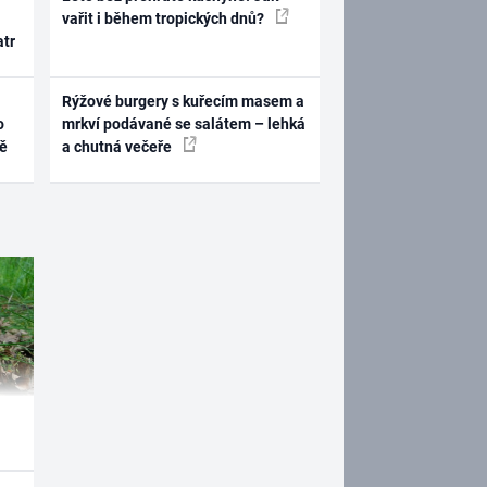
vařit i během tropických dnů?
atr
Rýžové burgery s kuřecím masem a
o
mrkví podávané se salátem – lehká
ně
a chutná večeře