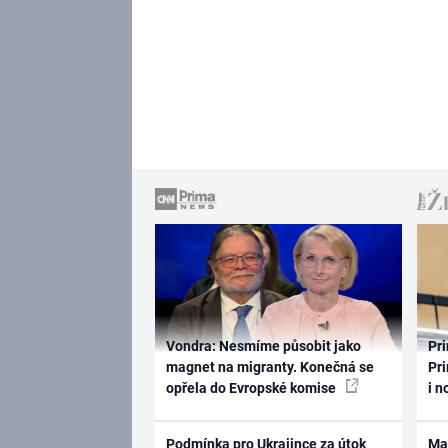
Vondra: Nesmíme působit jako
Pri
magnet na migranty. Konečná se
Pri
opřela do Evropské komise
i n
Podmínka pro Ukrajince za útok
Ma