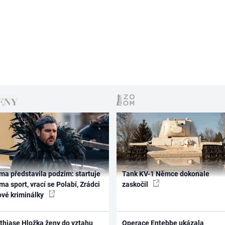
ma představila podzim: startuje
Tank KV-1 Němce dokonale
ma sport, vrací se Polabí, Zrádci
zaskočil
ové kriminálky
thiase Hložka ženy do vztahu
Operace Entebbe ukázala