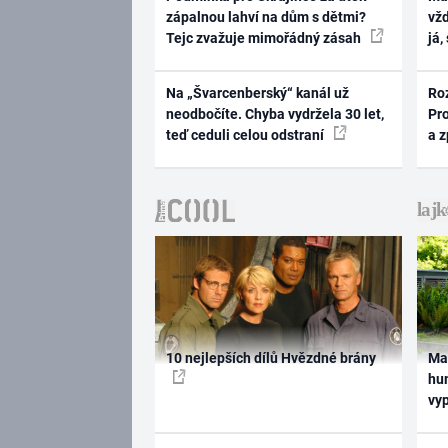
zápalnou lahví na dům s dětmi?
vž
Tejc zvažuje mimořádný zásah
já,
Na „Švarcenberský“ kanál už
Ro
neodbočíte. Chyba vydržela 30 let,
Pr
teď ceduli celou odstraní
a 
10 nejlepších dílů Hvězdné brány
Ma
hum
vy