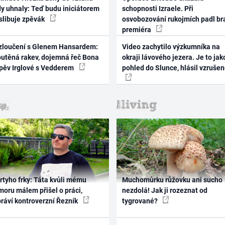
dy uhnaly: Teď budu iniciátorem
schopnosti Izraele. Při
 slibuje zpěvák
osvobozování rukojmích padl br
premiéra
zloučení s Glenem Hansardem:
Video zachytilo výzkumníka na
outěná rakev, dojemná řeč Bona
okraji lávového jezera. Je to jak
zpěv Irglové s Vedderem
pohled do Slunce, hlásil vzruše
rtyho frky: Táta kvůli mému
Muchomůrku růžovku ani sucho
oru málem přišel o práci,
nezdolá! Jak ji rozeznat od
práví kontroverzní Řezník
tygrované?