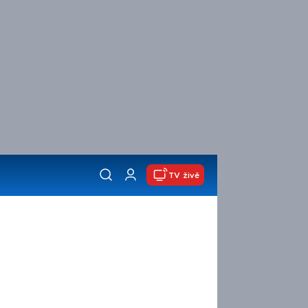
TV živě