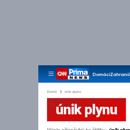
Domácí
Zahranič
Pořady
Domů
únik plynu
únik plynu