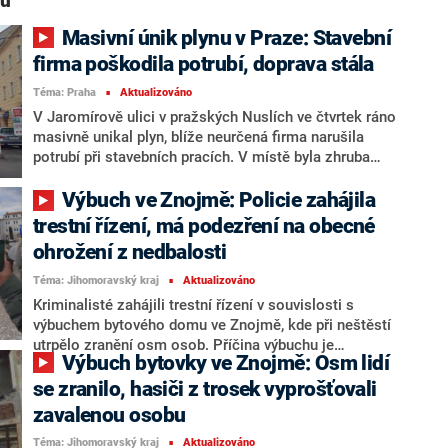
nu“
Masivní únik plynu v Praze: Stavební
firma poškodila potrubí, doprava stála
Téma: Praha
Aktualizováno
■
V Jaromírově ulici v pražských Nuslích ve čtvrtek ráno
masivně unikal plyn, blíže neurčená firma narušila
potrubí při stavebních pracích. V místě byla zhruba
hodinu zastavena veškerá doprava. V 09:15 se únik
plynu podařilo zastavit, dodávky odběratelům během
Výbuch ve Znojmě: Policie zahájila
události zastaveny nebyly, řekl mluvčí Pražské
trestní řízení, má podezření na obecné
plynárenské Distribuce Jan Srb. Mluvčí pražských
ohrožení z nedbalosti
hasičů Vojtěch Rotschedl uvedl, že nakonec nebyla
nutná ani evakuace lidí z okolních budov. Na místě
Téma: Jihomoravský kraj
Aktualizováno
■
zůstala plynárenská pohotovost.
Kriminalisté zahájili trestní řízení v souvislosti s
výbuchem bytového domu ve Znojmě, kde při neštěstí
utrpělo zranění osm osob. Příčina výbuchu je
Výbuch bytovky ve Znojmě: Osm lidí
pravděpodobně únik plynu, uvedl dříve ministr vnitra
Vít Rakušan. Policisté vyšetřují případ pro podezření z
se zranilo, hasiči z trosek vyprošťovali
trestného činu obecného ohrožení z nedbalosti. Škoda
zavalenou osobu
byla vyčíslena na 15 milionů korun, osud
Téma: Jihomoravský kraj
Aktualizováno
poškozeného domu je nejistý.
■