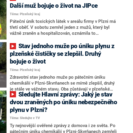
nemocnice Gabriela Levorová. Automatizovaná linka,
Další muž bojuje o život na JIPce
odkud toxické látky unikly, je odstavená. Situace na
Téma: Plzeňský kraj
místě je stabilizovaná. Společnost SUEZ spolu s
Páteční únik toxických látek v areálu firmy v Plzni má
policií podrobně analyzuje veškeré kroky, které
třetí oběť. V sobotu zemřel jeden z mužů, který byl
neštěstí předcházely, řekla mluvčí firmy Kateřina
vážně zraněn a hospitalizován, oznámila to
Kodadová.
administrátorka fakultní nemocnice v Plzni Libuše
Kufnerová. Stav druhého zraněného muže se ráno
Stav jednoho muže po úniku plynu z
mírně zlepšil a je ve stabilizovaném stavu. Plzeňští
plzeňské čističky se zlepšil. Druhý
kriminalisté v případu zahájili úkony trestního řízení
bojuje o život
pro podezření z trestného činu obecné ohrožení z
nedbalosti.
Téma: Plzeňský kraj
Zdravotní stav jednoho muže po pátečním úniku
chemikálií v Plzni-Skvrňanech se mírně zlepšil, druhý
je stále ve vážném stavu. Oba zůstávají v plzeňské
Sledujte Hlavní zprávy: Jaký je stav
fakultní nemocnici v intenzivní péči. Informaci
potvrdila administrátorka nemocnice Libuše
dvou zraněných po úniku nebezpečného
Kufnerová. Nebezpečné chemikálie unikly v areálu
plynu v Plzni?
firmy, která se zabývá zpracováním tekutých
Téma: Sledujte v TV
průmyslových kalů. Únik látek zasáhl sedm lidí. Tři
odešli z objektu sami, čtyři museli záchranáři
Ty nejnovější ověřené zprávy z domova i ze světa. Po
resuscitovat, dva z nich týž den v nemocnici zemřeli.
pátečním úniku chemikálií v Plzni-Skvrňanech zemřeli