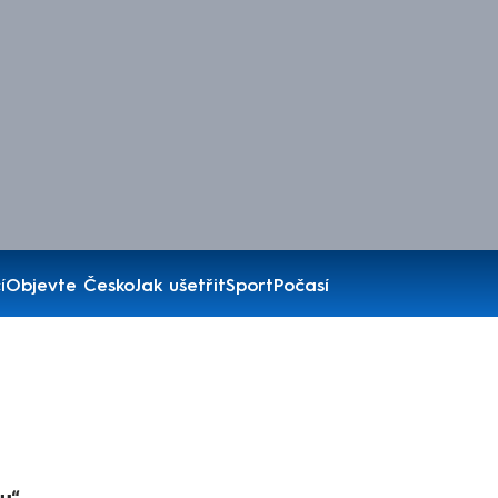
í
Objevte Česko
Jak ušetřit
Sport
Počasí