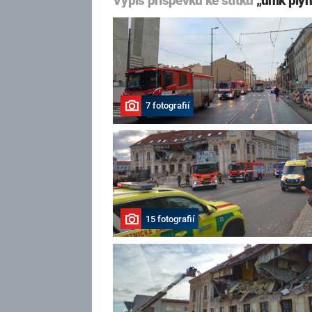
Výpis příspěvků ke štítku
„únik ply
7 fotografií
15 fotografií