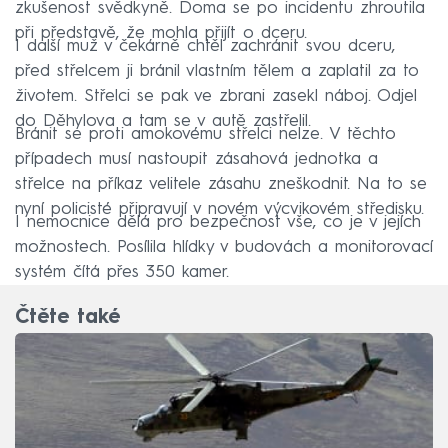
zkušenost svědkyně. Doma se po incidentu zhroutila
při představě, že mohla přijít o dceru.
I další muž v čekárně chtěl zachránit svou dceru,
před střelcem ji bránil vlastním tělem a zaplatil za to
životem. Střelci se pak ve zbrani zasekl náboj. Odjel
do Děhylova a tam se v autě zastřelil.
Bránit se proti amokovému střelci nelze. V těchto
případech musí nastoupit zásahová jednotka a
střelce na příkaz velitele zásahu zneškodnit. Na to se
nyní policisté připravují v novém výcvikovém středisku.
I nemocnice dělá pro bezpečnost vše, co je v jejích
možnostech. Posílila hlídky v budovách a monitorovací
systém čítá přes 350 kamer.
Čtěte také