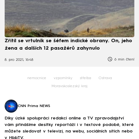
Zřítil se vrtulník se šéfem indické obrany. On, jeho
žena a dalších 12 pasažérů zahynulo
6 min čtení
8. pro 2021, 16:48
nemocnice
vzpomínky
střelba
Ostrava
Moravskoslezský kraj
CNN Prima NEWS
Díky úzké spolupráci redakcí online a TV zpravodajství
vám přinášíme desítky reportáží i v textové podobě, které
můžete sledovat v televizi, na webu, sociálních sítích nebo
v HbbTV.