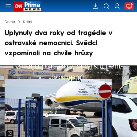
Domů
Krimi
Uplynuly dva roky od tragédie v
ostravské nemocnici. Svědci
vzpomínali na chvíle hrůzy
Žádná položka z playlistu není
Výběr redakce
dostupná.