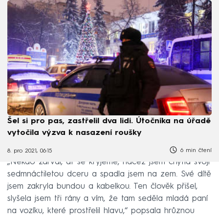
Šel si pro pas, zastřelil dva lidi. Útočníka na úřadě
vytočila výzva k nasazení roušky
6 min čtení
8. pro 2021, 06:15
„Někdo zařval, ať se kryjeme, načež jsem chytla svoji
sedmnáctiletou dceru a spadla jsem na zem. Své dítě
jsem zakryla bundou a kabelkou. Ten člověk přišel,
slyšela jsem tři rány a vím, že tam seděla mladá paní
na vozíku, které prostřelil hlavu,“ popsala hrůznou