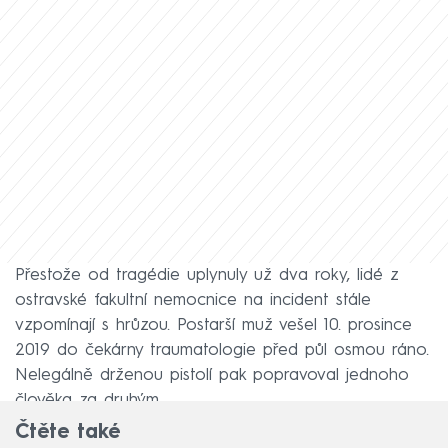
Přestože od tragédie uplynuly už dva roky, lidé z
ostravské fakultní nemocnice na incident stále
vzpomínají s hrůzou. Postarší muž vešel 10. prosince
2019 do čekárny traumatologie před půl osmou ráno.
Nelegálně drženou pistolí pak popravoval jednoho
člověka za druhým.
Čtěte také