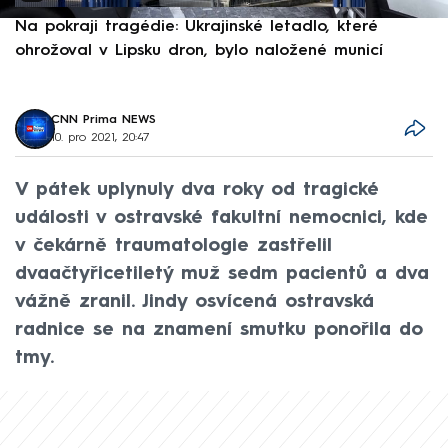
Na pokraji tragédie: Ukrajinské letadlo, které
P
ohrožoval v Lipsku dron, bylo naložené municí
e
CNN Prima NEWS
10. pro 2021, 20:47
V pátek uplynuly dva roky od tragické
události v ostravské fakultní nemocnici, kde
v čekárně traumatologie zastřelil
dvaačtyřicetiletý muž sedm pacientů a dva
vážně zranil. Jindy osvícená ostravská
radnice se na znamení smutku ponořila do
tmy.