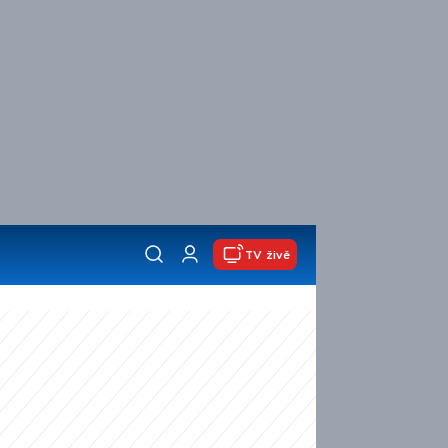
TV živě