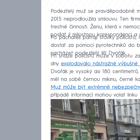
Podezřelý muž se pravděpodobně ms
2015 neprodloužila smlouvu. Ten fir
trestné činnosti. Ženu, která v nemo
posílat jí milostnou korespondenci a 
Po pachateli pátrají stovky policistů, 
dostat za pomoci pyrotechniků do b
nacházet podezřelý Jiří Dvořák.
Při snaze policistů muže v sobotu za
dny
explodovalo nástražné výbušné za
Dvořák je vysoký asi 180 centimetrů,
měl na sobě černou mikinu, černé kal
Muž může být extrémně nebezpečný a
případě informací mohou volat linku 