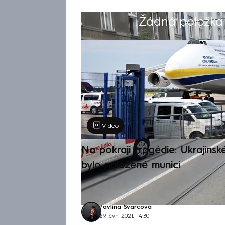
Žádná položka z
Výběr redakce
Video
Na pokraji tragédie: Ukrajinsk
bylo naložené municí
Pavlína Švarcová
29. čvn 2021, 14:30