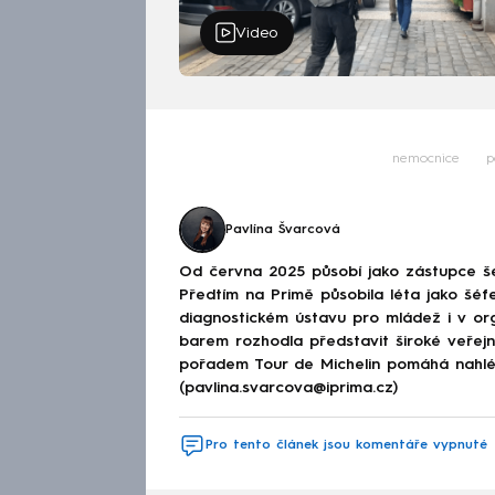
Video
nemocnice
p
Pavlína Švarcová
Od června 2025 působí jako zástupce š
Předtím na Primě působila léta jako šéfe
diagnostickém ústavu pro mládež i v or
barem rozhodla představit široké veřej
pořadem Tour de Michelin pomáhá nahléd
(pavlina.svarcova@iprima.cz)
Pro tento článek jsou komentáře vypnuté