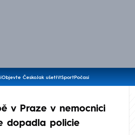
í
Objevte Česko
Jak ušetřit
Sport
Počasí
bě v Praze v nemocnici
e dopadla policie