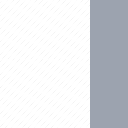
ideo
kat migranty do Česka? Sami by odešli, tvrdí exp
ické sebevraždě