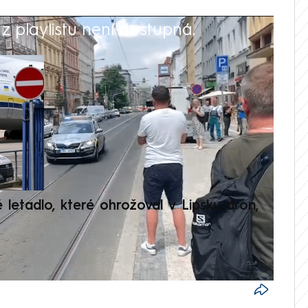
 playlistu není dostupná.
V
é letadlo, které ohrožoval v Lipsku dron,
Přilá
polit