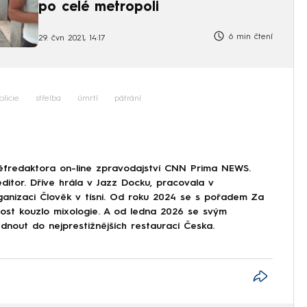
po celé metropoli
6 min čtení
29. čvn 2021, 14:17
olicie
střelba
úmrtí
pátrání
éfredaktora on-line zpravodajství CNN Prima NEWS.
ditor. Dříve hrála v Jazz Docku, pracovala v
ganizaci Člověk v tísni. Od roku 2024 se s pořadem Za
nost kouzlo mixologie. A od ledna 2026 se svým
nout do nejprestižnějších restaurací Česka.