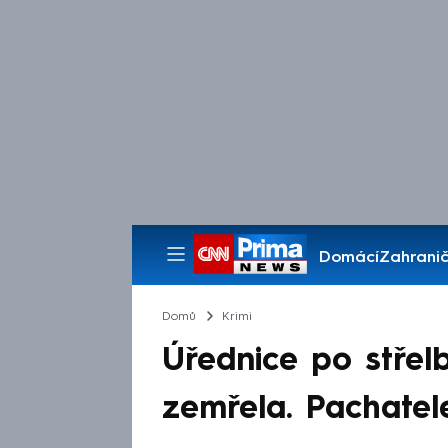
Domácí
Zahranič
Pořady
Domů
Krimi
Úřednice po střel
zemřela. Pachatel