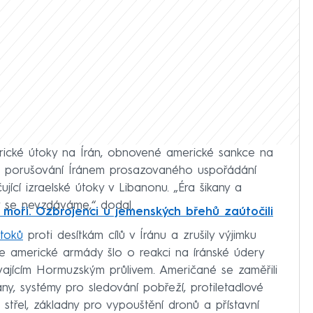
merické útoky na Írán, obnovené americké sankce na
ky, porušování Íránem prosazovaného uspořádání
ící izraelské útoky v Libanonu. „Éra šikany a
My se nevzdáváme,“ dodal.
oři. Ozbrojenci u jemenských břehů zaútočili
útoků
proti desítkám cílů v Íránu a zrušily výjimku
le americké armády šlo o reakci na íránské údery
ajícím Hormuzským průlivem. Američané se zaměřili
ny, systémy pro sledování pobřeží, protiletadlové
h střel, základny pro vypouštění dronů a přístavní