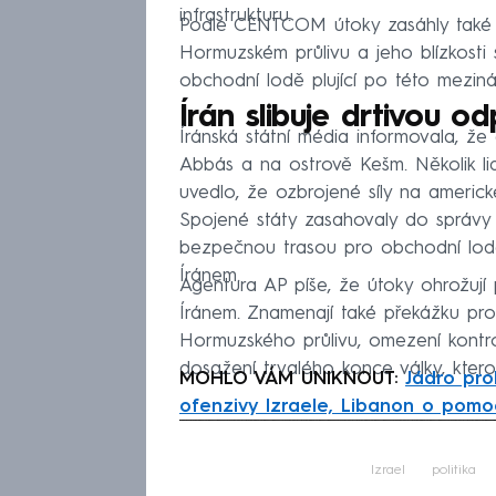
infrastrukturu.
Podle CENTCOM útoky zasáhly také v
Hormuzském průlivu a jeho blízkosti 
obchodní lodě plující po této meziná
Írán slibuje drtivou 
Íránská státní média informovala, že
Abbás a na ostrově Kešm. Několik lidí
uvedlo, že ozbrojené síly na americk
Spojené státy zasahovaly do správy 
bezpečnou trasou pro obchodní lodě 
Íránem.
Agentura AP píše, že útoky ohrožují
Íránem. Znamenají také překážku pro j
Hormuzského průlivu, omezení kontr
dosažení trvalého konce války, ktero
MOHLO VÁM UNIKNOUT:
Jádro pro
ofenzivy Izraele, Libanon o pomoc
Fa
Izrael
politika