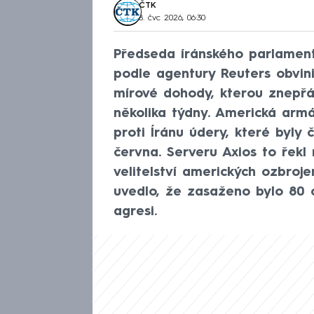
ČTK
8. čvc 2026, 06:30
Předseda íránského parlamen
podle agentury Reuters obvin
mírové dohody, kterou znepř
několika týdny. Americká arm
proti Íránu údery, které byly č
června. Serveru Axios to řekl
velitelství amerických ozbroje
uvedlo, že zasaženo bylo 80 c
agresi.