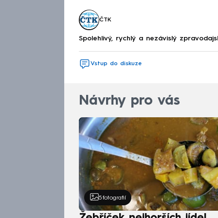
ČTK
Spolehlivý, rychlý a nezávislý zpravodajs
Vstup do diskuze
Návrhy pro vás
5
fotografií