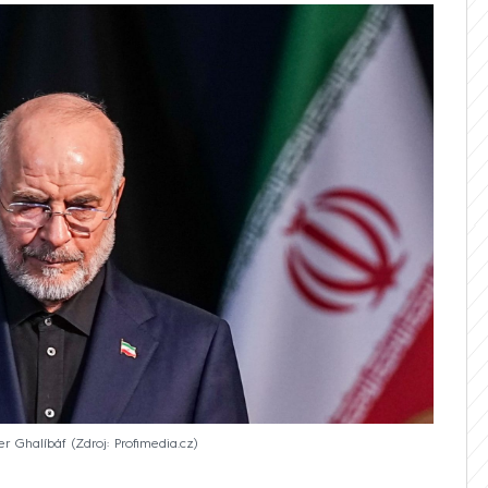
r Ghalíbáf
Zdroj: Profimedia.cz