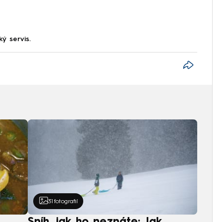
ký servis.
31
fotografií