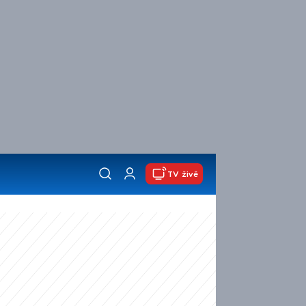
TV živě