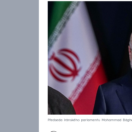
Předseda íránského parlamentu Mohammad Bághe