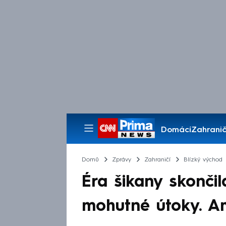
Domácí
Zahranič
Pořady
Domů
Zprávy
Zahraničí
Blízký východ
Éra šikany skonči
mohutné útoky. Am