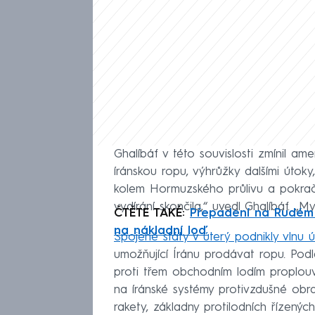
Ghalíbáf v této souvislosti zmínil a
íránskou ropu, výhrůžky dalšími úto
kolem Hormuzského průlivu a pokračuj
vydírání skončila,“ uvedl Ghalíbáf. „
ČTĚTE TAKÉ:
Přepadení na Rudém m
na nákladní loď
Spojené státy v úterý podnikly vlnu 
umožňující Íránu prodávat ropu. Pod
proti třem obchodním lodím proplouv
na íránské systémy protivzdušné obra
rakety, základny protilodních řízenýc