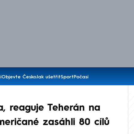
í
Objevte Česko
Jak ušetřit
Sport
Počasí
la, reaguje Teherán na
eričané zasáhli 80 cílů