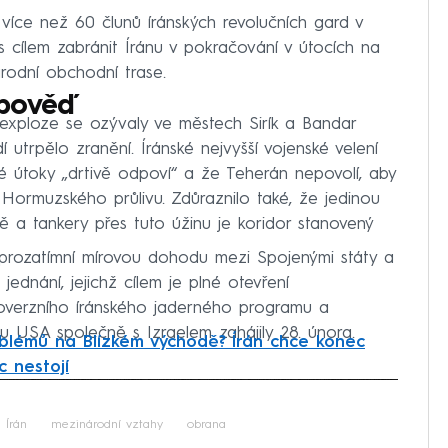
íce než 60 člunů íránských revolučních gard v
s cílem zabránit Íránu v pokračování v útocích na
rodní obchodní trase.
odpověď
 exploze se ozývaly ve městech Sirík a Bandar
 utrpělo zranění. Íránské nejvyšší vojenské velení
é útoky „drtivě odpoví“ a že Teherán nepovolí, aby
Hormuzského průlivu. Zdůraznilo také, že jedinou
a tankery přes tuto úžinu je koridor stanovený
 prozatímní mírovou dohodu mezi Spojenými státy a
ednání, jejichž cílem je plné otevření
overzního íránského jaderného programu a
u USA společně s Izraelem zahájily 28. února.
blémů na Blízkém východě? Írán chce konec
 nestojí
iled to fetch
Írán
mezinárodní vztahy
obrana