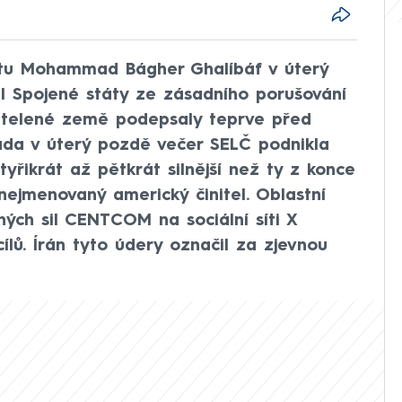
tu Mohammad Bágher Ghalíbáf v úterý
il Spojené státy ze zásadního porušování
átelené země podepsaly teprve před
áda v úterý pozdě večer SELČ podnikla
tyřikrát až pětkrát silnější než ty z konce
 nejmenovaný americký činitel. Oblastní
ných sil CENTCOM na sociální síti X
ílů. Írán tyto údery označil za zjevnou