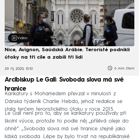
Video
Nice, Avignon, Saúdská Arábie. Teroristé podnikli
útoky na tři cíle a zabili tři lidi
6 min čtení
29. říj 2020, 10:10
Arcibiskup Le Gall: Svoboda slova má své
hranice
Karikatury s Mohamedem převzal v minulosti z
Dánska týdeník Charlie Hebdo, jehož redakce se
stala terčem teroristického útoku v roce 2015.
Le Gall není pro to, aby se karikatury používaly při
školní výuce, protože to podle něj „přilévá oleje do
ohně“. „Svoboda slova má své hranice stejně jako
lidská svoboda. Lépe by bylo trvat na republikánské