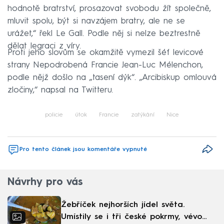
hodnotě bratrství, prosazovat svobodu žít společně,
mluvit spolu, být si navzájem bratry, ale ne se
urážet,“ řekl Le Gall. Podle něj si nelze beztrestně
dělat legraci z víry.
Proti jeho slovům se okamžitě vymezil šéf levicové
strany Nepodrobená Francie Jean-Luc Mélenchon,
podle nějž došlo na „tasení dýk“. „Arcibiskup omlouvá
zločiny,“ napsal na Twitteru.
policie
útok
Francie
zatýkání
Nice
Pro tento článek jsou komentáře vypnuté
Návrhy pro vás
Žebříček nejhorších jídel světa.
Umístily se i tři české pokrmy, vévodí