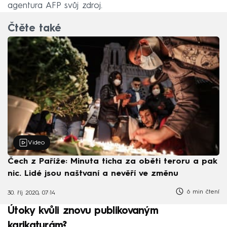
agentura AFP svůj zdroj.
Čtěte také
Video
Čech z Paříže: Minuta ticha za oběti teroru a pak
nic. Lidé jsou naštvaní a nevěří ve změnu
6 min čtení
30. říj 2020, 07:14
Útoky kvůli znovu publikovaným
karikaturám?