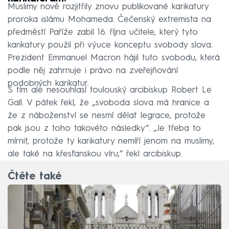
Muslimy nově rozjitřily znovu publikované karikatury
proroka islámu Mohameda. Čečenský extremista na
předměstí Paříže zabil 16. října učitele, který tyto
karikatury použil při výuce konceptu svobody slova.
Prezident Emmanuel Macron hájil tuto svobodu, která
podle něj zahrnuje i právo na zveřejňování
podobných karikatur.
S tím ale nesouhlasí toulouský arcibiskup Robert Le
Gall. V pátek řekl, že „svoboda slova má hranice a
že z náboženství se nesmí dělat legrace, protože
pak jsou z toho takovéto následky“. „Je třeba to
mírnit, protože ty karikatury nemíří jenom na muslimy,
ale také na křesťanskou víru,“ řekl arcibiskup.
Čtěte také