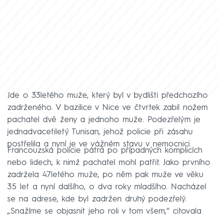
Jde o 33letého muže, který byl v bydlišti předchozího
zadrženého. V bazilice v Nice ve čtvrtek zabil nožem
pachatel dvě ženy a jednoho muže. Podezřelým je
jednadvacetiletý Tunisan, jehož policie při zásahu
postřelila a nyní je ve vážném stavu v nemocnici.
Francouzská policie pátrá po případných komplicích
nebo lidech, k nimž pachatel mohl patřit. Jako prvního
zadržela 47letého muže, po něm pak muže ve věku
35 let a nyní dalšího, o dva roky mladšího. Nacházel
se na adrese, kde byl zadržen druhý podezřelý.
„Snažíme se objasnit jeho roli v tom všem,“ citovala