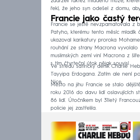
zadrželi taktéž mladého muže, které
řekl, že jeho syn odešel z domu, aby
Francie jako častý ter
Francie se ještě nevzpamatovala z b
Patyho, kterému tento měsíc mladík 
ukazoval karikatury proroka Mohamed
rouhání ze strany Macrona vyvolalo 
muslimských zemí viní Macrona z šíře
s tím čtvrteční útok nějak souvisí.
Ve středu satirický deník Charlie He
Tayyipa Erdogana. Zatím ale není pot
Nice.
Město na jihu Francie se stalo dějišt
roku 2016 do davu lidí oslavujících s
86 lidí. Útočníkem byl 31letý Franc
policie jej zastřelila.