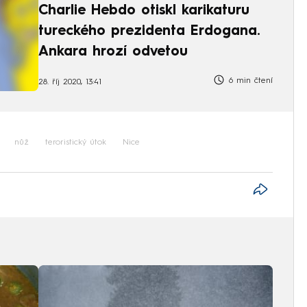
Charlie Hebdo otiskl karikaturu
tureckého prezidenta Erdogana.
Ankara hrozí odvetou
6 min čtení
28. říj 2020, 13:41
nůž
teroristický útok
Nice