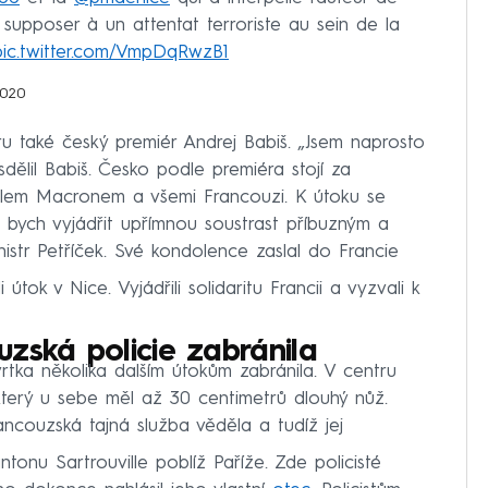
e supposer à un attentat terroriste au sein de la
pic.twitter.com/VmpDqRwzB1
2020
ru také český premiér Andrej Babiš. „Jsem naprosto
ělil Babiš. Česko podle premiéra stojí za
em Macronem a všemi Francouzi. K útoku se
ěl bych vyjádřit upřímnou soustrast příbuzným a
inistr Petříček. Své kondolence zaslal do Francie
 útok v Nice. Vyjádřili solidaritu Francii a vyzvali k
zská policie zabránila
tka několika dalším útokům zabránila. V centru
terý u sebe měl až 30 centimetrů dlouhý nůž.
couzská tajná služba věděla a tudíž jej
onu Sartrouville poblíž Paříže. Zde policisté