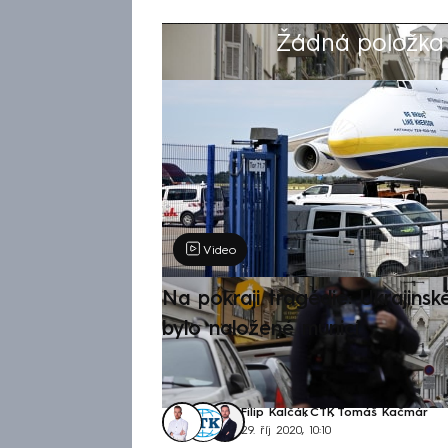
Žádná položka z
Výběr redakce
Video
Na pokraji tragédie: Ukrajinsk
bylo naložené municí
Filip Kalčák
,
ČTK
,
Tomáš Kačmár
29. říj 2020, 10:10