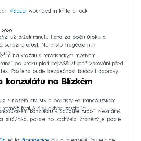
ddah
#Saudi
wounded in knife attack
, 2020
íži už drželi minutu ticha za oběti útoku a
schůzi přerušil. Na místo tragédie míří
cron.
ením na vraždu s teroristickým motivem
Francii po útoku platí nejvyšší stupeň varování před
stex. Posílena bude bezpečnost budov i dopravy.
a konzulátu na Blízkém
ž s nožem civilisty a policisty ve francouzském
 rovněž řval Alláhu akbar, zastřelila.
rancouzském konzulátu v Saúdské Arábii. Neznámý
 strážníka, policie ho zadržela. Zraněný je podle
06
et la
@pmdenice
qui a interpellé l’auteur de