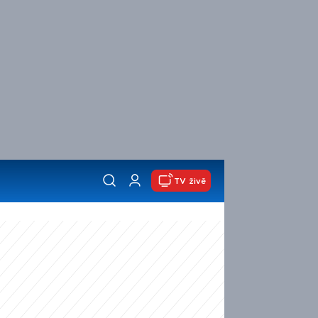
TV živě