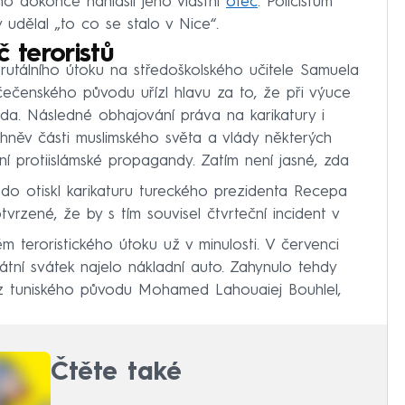
ho dokonce nahlásil jeho vlastní
otec
. Policistům
 udělal „to co se stalo v Nice“.
č teroristů
rutálního útoku na středoškolského učitele Samuela
čečenského původu uřízl hlavu za to, že při výuce
a. Následné obhajování práva na karikatury i
hněv části muslimského světa a vlády některých
ní protiislámské propagandy. Zatím není jasné, zda
bdo otiskl karikaturu tureckého prezidenta Recepa
vrzené, že by s tím souvisel čtvrteční incident v
ěm teroristického útoku už v minulosti. V červenci
tátní svátek najelo nákladní auto. Zahynulo tehdy
ouz tuniského původu Mohamed Lahouaiej Bouhlel,
Čtěte také