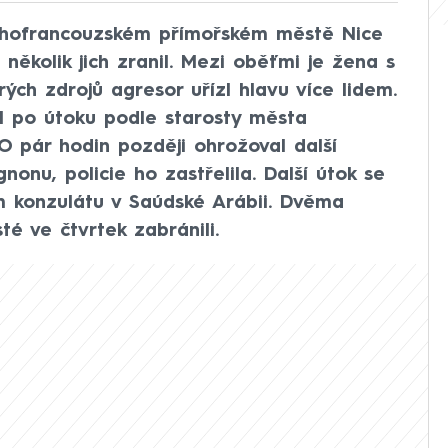
jihofrancouzském přímořském městě Nice
 několik jich zranil. Mezi oběťmi je žena s
ých zdrojů agresor uřízl hlavu více lidem.
yl po útoku podle starosty města
 O pár hodin později ohrožoval další
gnonu, policie ho zastřelila. Další útok se
 konzulátu v Saúdské Arábii. Dvěma
té ve čtvrtek zabránili.