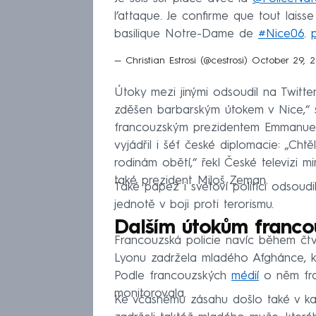
l’attaque. Je confirme que tout laiss
basilique Notre-Dame de
#Nice06
.
— Christian Estrosi (@cestrosi)
October 29, 
Útoky mezi jinými odsoudil na Twitte
zděšen barbarským útokem v Nice,“ sd
francouzským prezidentem Emmanuel
vyjádřil i šéf české diplomacie: „Cht
rodinám obětí,“ řekl České televizi m
také prezident Miloš Zeman.
Také papež i světoví politici odsoudili
jednotě v boji proti terorismu.
Dalším útokům francou
Francouzská policie navíc během čtvr
Lyonu zadržela mladého Afghánce, k
Podle francouzských
médií
o něm fran
monitorovala.
Ke včasnému zásahu došlo také v kant