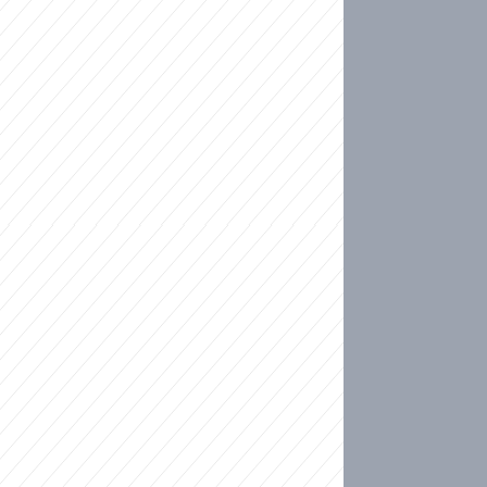
ideo
kat migranty do Česka? Sami by odešli, tvrdí exp
ické sebevraždě