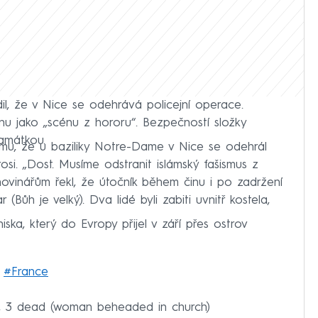
dil, že v Nice se odehrává policejní operace.
nu jako „scénu z hororu“. Bezpečností složky
památkou.
omu, že u baziliky Notre-Dame v Nice se odehrál
trosi. „Dost. Musíme odstranit islámský fašismus z
novinářům řekl, že útočník během činu i po zadržení
 (Bůh je velký). Dva lidé byli zabiti uvnitř kostela,
iska, který do Evropy přijel v září přes ostrov
g
#France
ce, 3 dead (woman beheaded in church)