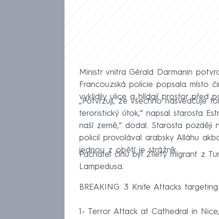
Ministr vnitra Gérald Darmanin potvr
Francouzská policie popsala místo či
vyklidily ulice a hlídají prostor před 
„Potvrzuji, že všechno nasvědčuje t
teroristický útok,“ napsal starosta Es
naší země,“ dodal. Starosta později 
policií provolával arabsky Alláhu akbar
jednou z obětí je strážník.
Pachatel činu byl 21letý migrant z Tun
Lampedusa.
BREAKING: 3 Knife Attacks targetin
1- Terror Attack at Cathedral in Ni