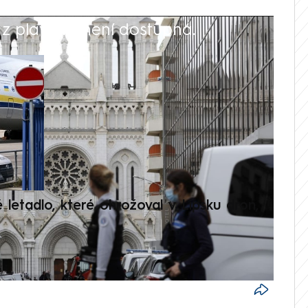
 playlistu není dostupná.
V
é letadlo, které ohrožoval v Lipsku dron,
Přilá
polit