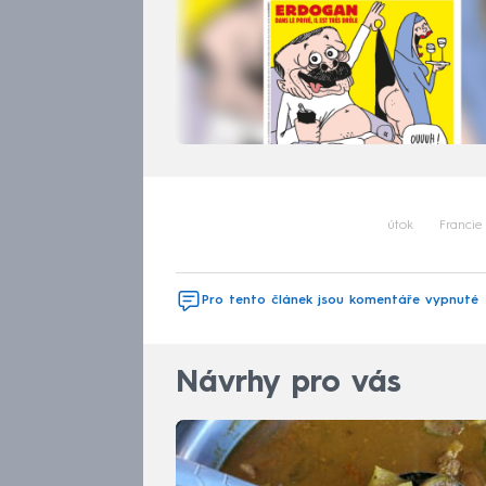
útok
Francie
Pro tento článek jsou komentáře vypnuté
Návrhy pro vás