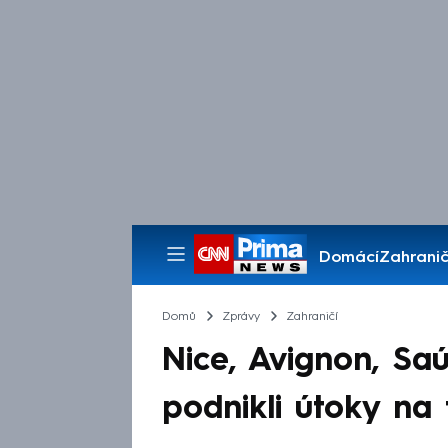
Domácí
Zahranič
Pořady
Domů
Zprávy
Zahraničí
Nice, Avignon, Saú
podnikli útoky na tř