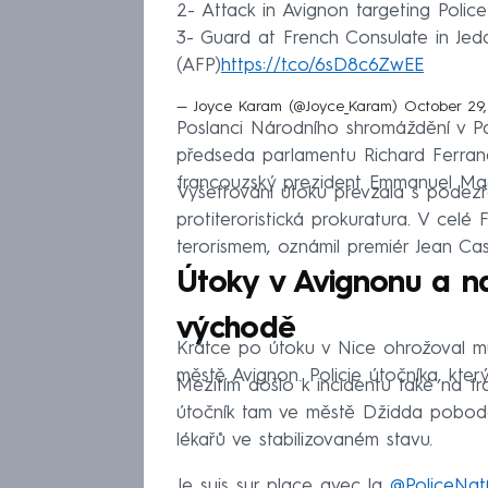
2- Attack in Avignon targeting Police
3- Guard at French Consulate in Je
(AFP)
https://t.co/6sD8c6ZwEE
— Joyce Karam (@Joyce_Karam)
October 29
Poslanci Národního shromáždění v Pař
předseda parlamentu Richard Ferrand 
francouzský prezident Emmanuel Ma
Vyšetřování útoku převzala s podezř
protiteroristická prokuratura. V celé 
terorismem, oznámil premiér Jean Ca
Útoky v Avignonu a n
východě
Krátce po útoku v Nice ohrožoval mu
městě Avignon. Policie útočníka, který
Mezitím došlo k incidentu také na f
útočník tam ve městě Džidda pobodal
lékařů ve stabilizovaném stavu.
Je suis sur place avec la
@PoliceNat