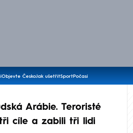
í
Objevte Česko
Jak ušetřit
Sport
Počasí
dská Arábie. Teroristé
i cíle a zabili tři lidi