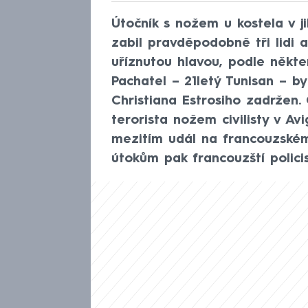
Útočník s nožem u kostela v 
zabil pravděpodobně tři lidi a
uříznutou hlavou, podle někter
Pachatel – 21letý Tunisan – b
Christiana Estrosiho zadržen.
terorista nožem civilisty v Avi
mezitím udál na francouzském
útokům pak francouzští policis