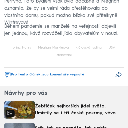
Perryho. Toto bydlení však bylo dočasné a Meghan
oznámila, že by se velmi ráda přestěhovala do
vlastního domu, pokud možno blízko své přítelkyně
Winfreyové.
Během pandemie se manželé na veřejnosti objevili
jen jednou, když rozváželi jídlo obyvatelům v nouzi.
princ Harry
Meghan Markleová
královská rodina
USA
stěhování
Pro tento článek jsou komentáře vypnuté
Návrhy pro vás
Žebříček nejhorších jídel světa.
Umístily se i tři české pokrmy, vévodí
skandinávská kuchyně