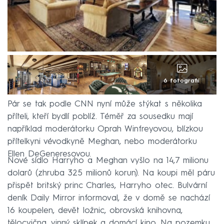
6 fotografií
Pár se tak podle CNN nyní může stýkat s několika
příteli, kteří bydlí poblíž. Téměř za sousedku mají
například moderátorku Oprah Winfreyovou, blízkou
přítelkyni vévodkyně Meghan, nebo moderátorku
Ellen DeGeneresovou.
Nové sídlo Harryho a Meghan vyšlo na 14,7 milionu
dolarů (zhruba 325 milionů korun). Na koupi měl páru
přispět britský princ Charles, Harryho otec. Bulvární
deník Daily Mirror informoval, že v domě se nachází
16 koupelen, devět ložnic, obrovská knihovna,
tělocvična, vinný sklípek a domácí kino. Na pozemku