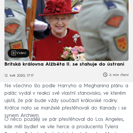
Video
Britská královna Alžběta II. se stahuje do ústraní
6 min čtení
12. kvě 2020, 17:17
Ne všechno šlo podle Harryho a Meghanina plánu a
palác vydal v reakci své vlastní stanovisko, ve kterém
ujistil, že pár bude vždy součástí královské rodiny.
Krátce nato se manželé přestěhovali do Kanady i se
synem Archiem.
O něco později se pár přestěhoval do Los Angeles,
kde měl bydlet ve vile herce a producenta Tylera