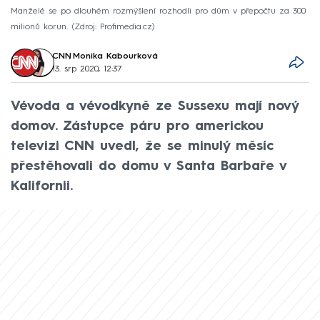
Manželé se po dlouhém rozmýšlení rozhodli pro dům v přepočtu za 300
milionů korun.
Zdroj: Profimedia.cz
CNN
,
Monika Kabourková
13. srp 2020, 12:37
Vévoda a vévodkyně ze Sussexu mají nový
domov. Zástupce páru pro americkou
televizi CNN uvedl, že se minulý měsíc
přestěhovali do domu v Santa Barbaře v
Kalifornii.