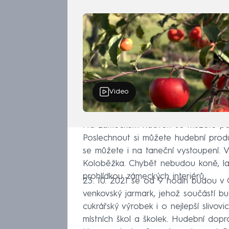
Video
Na zámeckém nádvoří se můžete poba
Poslechnout si můžete hudební produk
se můžete i na taneční vystoupení.
Koloběžka. Chybět nebudou koně, lan
prohlídkou zámeckých interiérů.
23. 10. 2021 se od 9 hodin budou v C
venkovský jarmark, jehož součástí bu
cukrářský výrobek i o nejlepší slivovi
místních škol a školek. Hudební dopro