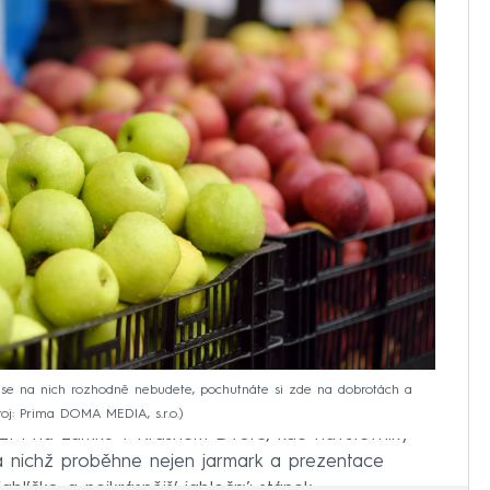
dit se na nich rozhodně nebudete, pochutnáte si zde na dobrotách a
oj: Prima DOMA MEDIA, s.r.o.
2021 i na zámku v Krásném Dvoře, kde návštěvníky
na nichž proběhne nejen jarmark a prezentace
jablíčko a nejkrásnější jablečný stánek.