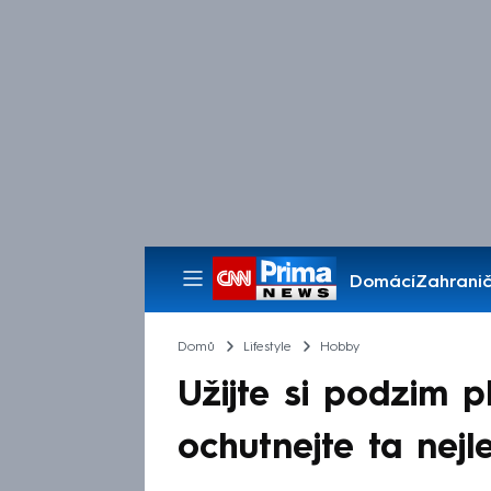
Domácí
Zahranič
Pořady
Domů
Lifestyle
Hobby
Užijte si podzim 
ochutnejte ta nejl