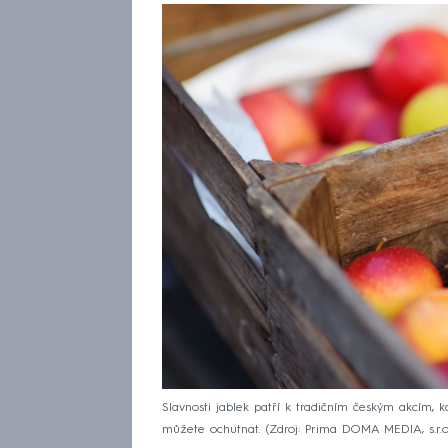
Slavnosti jablek patří k tradičním českým akcím, k
můžete ochutnat.
Zdroj: Prima DOMA MEDIA, s.r.o