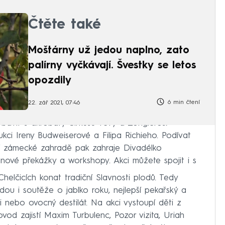
Čtěte také
Moštárny už jedou naplno, zato
palírny vyčkávají. Švestky se letos
opozdily
6 min čtení
22. zář 2021, 07:46
vit s akrobaty Cirkusu TeTy a Žongléros.
ci Ireny Budweiserové a Filipa Richieho. Podívat
 V zámecké zahradě pak zahraje Divadélko
ové překážky a workshopy. Akci můžete spojit i s
helčicích konat tradiční Slavnosti plodů. Tedy
dou i soutěže o jablko roku, nejlepší pekařský a
ci nebo ovocný destilát. Na akci vystoupí děti z
vod zajistí Maxim Turbulenc, Pozor vizita, Uriah