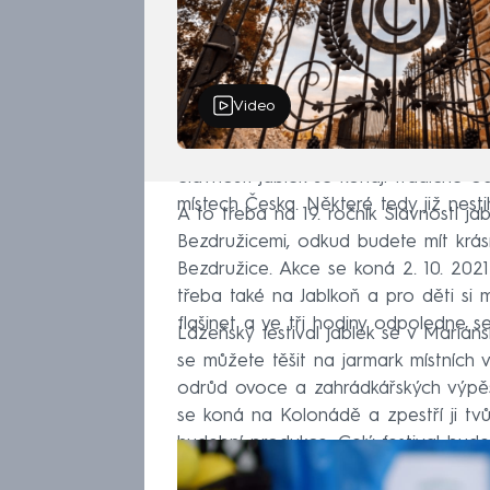
Video
Slavnosti jablek se konají tradičně 
místech Česka. Některé tedy již nesti
A to třeba na 19. ročník Slavností j
Bezdružicemi, odkud budete mít krásn
Bezdružice. Akce se koná 2. 10. 2021
třeba také na Jablkoň a pro děti si mí
flašinet a ve tři hodiny odpoledne s
Lázeňský festival jablek se v Mariáns
se můžete těšit na jarmark místních 
odrůd ovoce a zahrádkářských výpěst
se koná na Kolonádě a zpestří ji tvů
hudební produkce. Celý festival bude