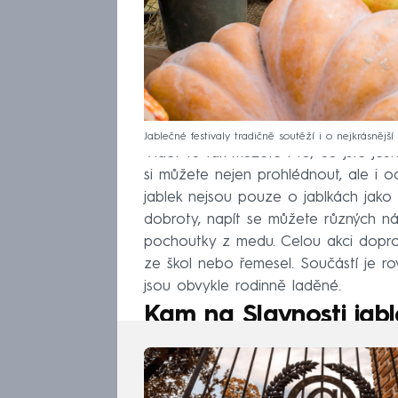
Jablečné festivaly tradičně soutěží i o nejkrásnější
Vidět tu tak můžete i to, co jste ješ
si můžete nejen prohlédnout, ale i oc
jablek nejsou pouze o jablkách jako 
dobroty, napít se můžete různých náp
pochoutky z medu. Celou akci dopro
ze škol nebo řemesel. Součástí je rov
jsou obvykle rodinně laděné.
Kam na Slavnosti jabl