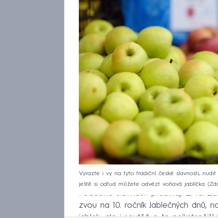
Vyrazte i vy na tyto tradiční české slavnosti, nu
ještě si odtud můžete odvézt voňavá jablíčka
Zdr
Podobné slavnosti probíhají 2. 10. 
zvou na 10. ročník Jablečných dnů, 
jablek, ale i soutěž o to nejkrásnější 