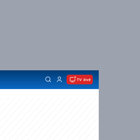
TV živě