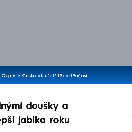
í
Objevte Česko
Jak ušetřit
Sport
Počasí
plnými doušky a
epší jablka roku