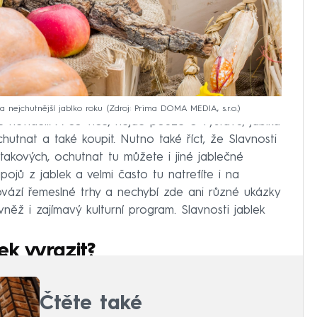
 a nejchutnější jablko roku
Zdroj: Prima DOMA MEDIA, s.r.o.
tě neviděli. A co více, nejde pouze o výstavu, jablka
hutnat a také koupit. Nutno také říct, že Slavnosti
takových, ochutnat tu můžete i jiné jablečné
ojů z jablek a velmi často tu natrefíte i na
vází řemeslné trhy a nechybí zde ani různé ukázky
něž i zajímavý kulturní program. Slavnosti jablek
ek vyrazit?
Čtěte také