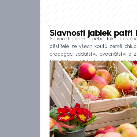
Slavnosti jablek patří
Slavnosti jablek – nebo také jablečné
pěstitelé ze všech koutů země chlubí
propagaci sadařství, ovocnářství a z
farmářských trhů i tradičních řemesel.