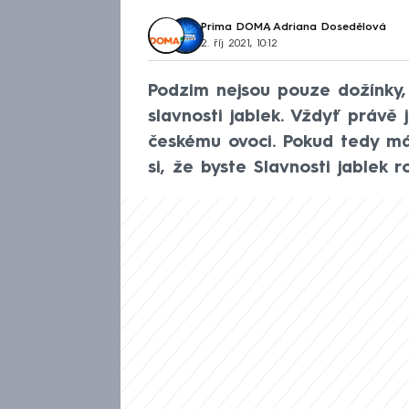
Prima DOMA
,
Adriana Dosedělová
2. říj 2021, 10:12
Podzim nejsou pouze dožínky, 
slavnosti jablek. Vždyť právě 
českému ovoci. Pokud tedy mát
si, že byste Slavnosti jablek r