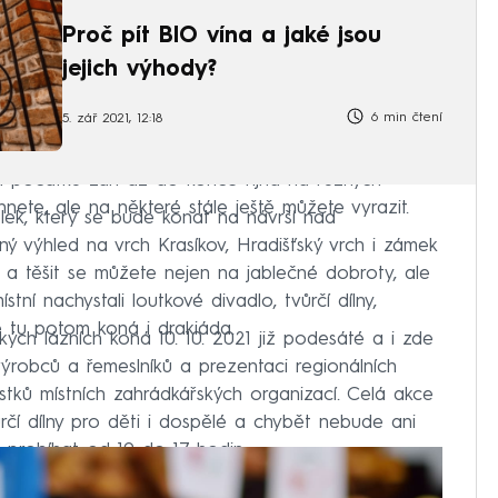
Proč pít BIO vína a jaké jsou
jejich výhody?
6 min čtení
5. zář 2021, 12:18
od počátku září až do konce října na různých
hnete, ale na některé stále ještě můžete vyrazit.
ablek, který se bude konat na návrší nad
ý výhled na vrch Krasíkov, Hradišťský vrch i zámek
 a těšit se můžete nejen na jablečné dobroty, ale
stní nachystali loutkové divadlo, tvůrčí dílny,
e tu potom koná i drakiáda.
kých lázních koná 10. 10. 2021 již podesáté a i zde
výrobců a řemeslníků a prezentaci regionálních
ků místních zahrádkářských organizací. Celá akce
rčí dílny pro děti i dospělé a chybět nebude ani
 probíhat od 10 do 17 hodin.