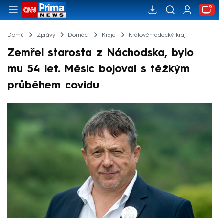
Domů
Zprávy
Domácí
Kraje
Královéhradecký kraj
Zemřel starosta z Náchodska, bylo
mu 54 let. Měsíc bojoval s těžkým
průběhem covidu