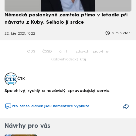
Německá poslankyně zemřela přímo v letadle při
návratu z Kuby. Selhalo jí srdce
6 min čtení
22. bře 2021, 10:22
ODS
ČSSD
úmrtí
zdravotní problémy
Královéhradecký kraj
ČTK
Spolehlivý, rychlý a nezávislý zpravodajský servis.
Pro tento článek jsou komentáře vypnuté
Návrhy pro vás