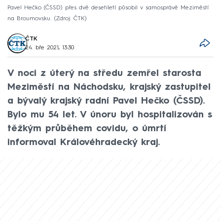
Pavel Hečko (ČSSD) přes dvě desetiletí působil v samosprávě Meziměstí
na Broumovsku.
Zdroj: ČTK
ČTK
24. bře 2021, 13:30
V noci z úterý na středu zemřel starosta
Meziměstí na Náchodsku, krajský zastupitel
a bývalý krajský radní Pavel Hečko (ČSSD).
Bylo mu 54 let. V únoru byl hospitalizován s
těžkým průběhem covidu, o úmrtí
informoval Královéhradecký kraj.