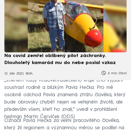
Na covid zemřel oblíbený pilot záchranky.
Dlouholetý kamarád mu do nebe poslal vzkaz
6 min čtení
12. bře 2021, 18:04
„Jménem Rady Královéhradeckého kraje chci vyjádřit
soustrast rodině a blízkým Pavla Hečka. Pro mě
osobně odchod Pavla znamená ztrátu člověka, který
bude obrovsky chybět nejen ve veřejném životě, ale
především všem, kteří ho znali,“ uvedl v prohlášení
hejtman Martin Červíček (ODS).
Označil Pavla Hečka za velmi pracovitého člověka,
který žil regionem a významnou měrou se podílel na