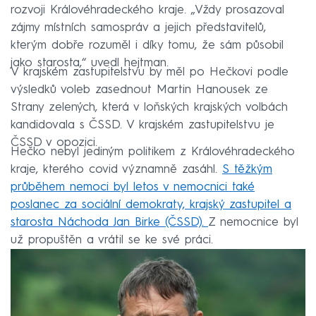
rozvoji Královéhradeckého kraje. „Vždy prosazoval
zájmy místních samospráv a jejich představitelů,
kterým dobře rozuměl i díky tomu, že sám působil
jako starosta,“ uvedl hejtman.
V krajském zastupitelstvu by měl po Hečkovi podle
výsledků voleb zasednout Martin Hanousek ze
Strany zelených, která v loňských krajských volbách
kandidovala s ČSSD. V krajském zastupitelstvu je
ČSSD v opozici.
Hečko nebyl jediným politikem z Královéhradeckého
kraje, kterého covid významně zasáhl.
S těžkým
průběhem nemoci byl letos v nemocnici také
poslanec za sociální demokraty, krajský zastupitel a
starosta Náchoda Jan Birke (ČSSD).
Z nemocnice byl
už propuštěn a vrátil se ke své práci.