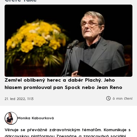
Čtěte také
Zemřel oblíbený herec a dabér Plachý. Jeho
hlasem promlouval pan Spock nebo Jean Reno
6 min čtení
nemoc
smrt
rodina
film
rakovina
21. led 2022, 11:13
Monika Kabourková
Věnuje se převážně zdravotnickým tématům. Komunikuje s
dárcovskou platformou Znesnáze a zpracovává sociální