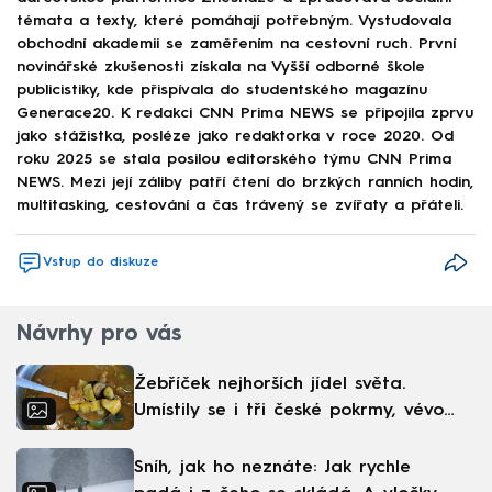
témata a texty, které pomáhají potřebným. Vystudovala
obchodní akademii se zaměřením na cestovní ruch. První
novinářské zkušenosti získala na Vyšší odborné škole
publicistiky, kde přispívala do studentského magazínu
Generace20. K redakci CNN Prima NEWS se připojila zprvu
jako stážistka, posléze jako redaktorka v roce 2020. Od
roku 2025 se stala posilou editorského týmu CNN Prima
NEWS. Mezi její záliby patří čtení do brzkých ranních hodin,
multitasking, cestování a čas trávený se zvířaty a přáteli.
Vstup do diskuze
Návrhy pro vás
Žebříček nejhorších jídel světa.
Umístily se i tři české pokrmy, vévodí
skandinávská kuchyně
Sníh, jak ho neznáte: Jak rychle