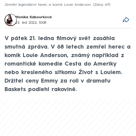
Zemřel legendární herec a komik Louie Anderson.
Zdroj: AP
Monika Kabourková
22. led 2022, 10:08
V pátek 21. ledna filmový svět zasáhla
smutná zpráva. V 68 letech zemřel herec a
komik Louie Anderson, známý například z
romantické komedie Cesta do Ameriky
nebo kresleného sitkomu Život s Louiem.
Držitel ceny Emmy za roli v dramatu
Baskets podlehl rakovině.