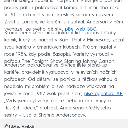
sehrál kolegu Eddiemu Murphymu. Mezi jeho poslední
počiny patří i pokračování komedie z minulého roku.
V 90. letech měl vlastní kreslený sitcom s názvem
Život s Louiem, ve kterém si i zahrál. Anderson v něm
vycházel ze svého dětství,
píše web BBC.
Kromě hereckého umu dokázal lidi i pobavit. Coby
komik, který se narodil v Saint Paul v Minnesotě, začal
svou kariéru v amerických klubech. Průlom nastal v
roce 1984, kdy podle časopisu Variety vystoupil v
pořadu The Tonight Show Starring Johnny Carson.
Anderson pokračoval ve čtyřicetileté stand-up
kariéře, pravidelně vystupoval v televizních nočních
pořadech. Od dětství se potýkal s těžkou váhou a
nedělalo mi problém o své nadváze vtipkovat na
jevišti. V roce 1987 však přišel zlom,
píše agentura AP.
„Vždy jsem byl velký, ale už nebudu říkat vtipy o
tlustých lidech,“ prohlásil. Andersona přežily jeho
sestry – Lisa a Shanna Andersonovy.