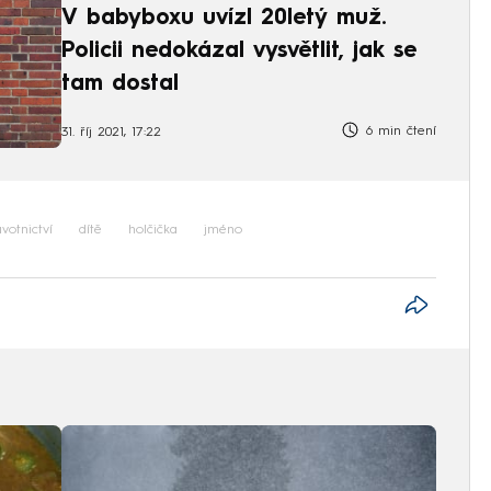
V babyboxu uvízl 20letý muž.
Policii nedokázal vysvětlit, jak se
tam dostal
6 min čtení
31. říj 2021, 17:22
votnictví
dítě
holčička
jméno