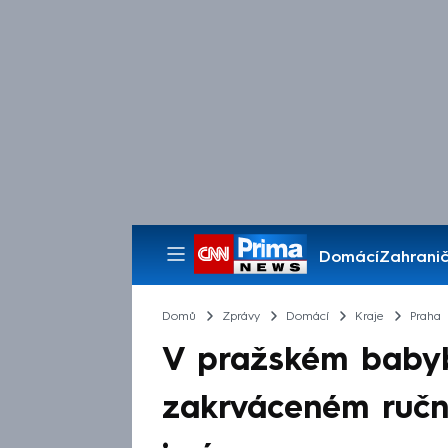
Domácí
Zahranič
Pořady
Domů
Zprávy
Domácí
Kraje
Praha
V pražském babybo
zakrváceném ručn