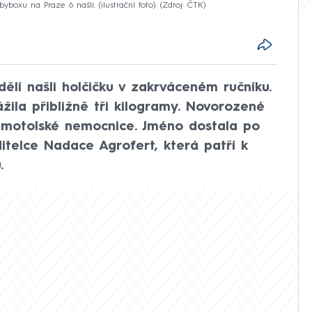
boxu na Praze 6 našli. (ilustrační foto)
Zdroj: ČTK
lí našli holčičku v zakrváceném ručníku.
ila přibližně tři kilogramy. Novorozené
 motolské nemocnice. Jméno dostala po
ditelce Nadace Agrofert, která patří k
.