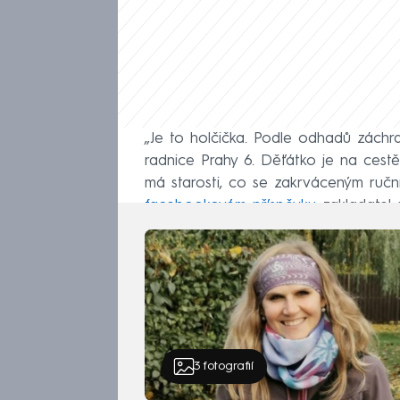
„Je to holčička. Podle odhadů záchra
radnice Prahy 6. Děťátko je na ces
má starosti, co se zakrváceným ruční
facebookovém příspěvku
zakladatel 
3
fotografií