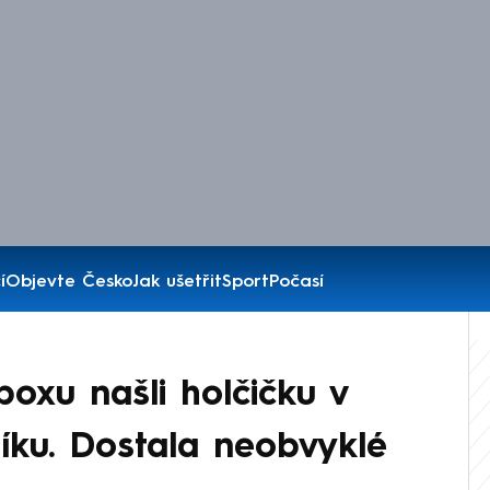
í
Objevte Česko
Jak ušetřit
Sport
Počasí
xu našli holčičku v
íku. Dostala neobvyklé