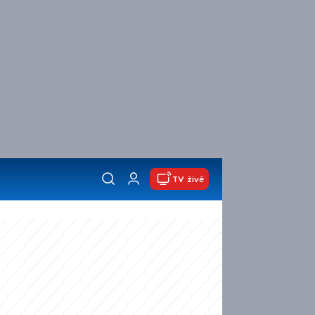
TV živě