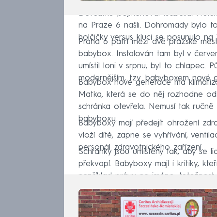
Děvčátko pojmenoval Isabella. Holči
na Praze 6 našli. Dohromady bylo t
holčičky versus kluci se posunulo na 
Praha 6 patří mezi dvě pražské městs
babybox. Instalován tam byl v červe
umístil loni v srpnu, byl to chlapec.
modernějším, tzv. babyboxem nové 
Babybox nové generace má klimatizov
Matka, která se do něj rozhodne odlo
schránka otevřela. Nemusí tak ručně 
babyboxu.
Babyboxy mají předejít ohrožení zdr
vloží dítě, zapne se vyhřívání, venti
personál zdravotnického zařízení.
Schránky jsou umístěny tak, aby se li
překvapí. Babyboxy mají i kritiky, kt
například právu na jméno, totožnost, 