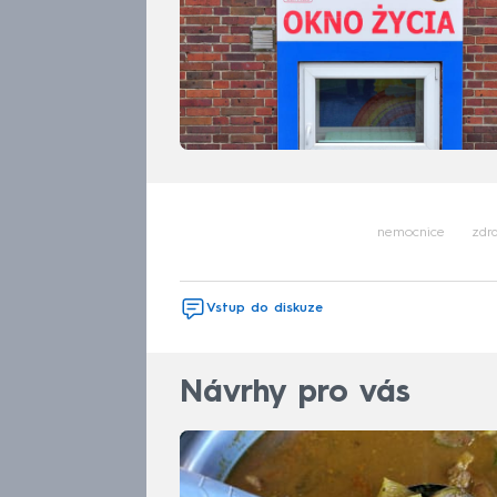
nemocnice
zdra
Vstup do diskuze
Návrhy pro vás