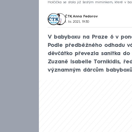
Holčička se stala již šestým miminkem, které v baby
ČTK
,
Anna Fedorov
1. lis 2021, 19:30
V babyboxu na Praze 6 v pondě
Podle předběžného odhadu váž
děvčátko převezla sanitka do
Zuzaně Isabelle Tornikidis, ře
významným dárcům babyboxů