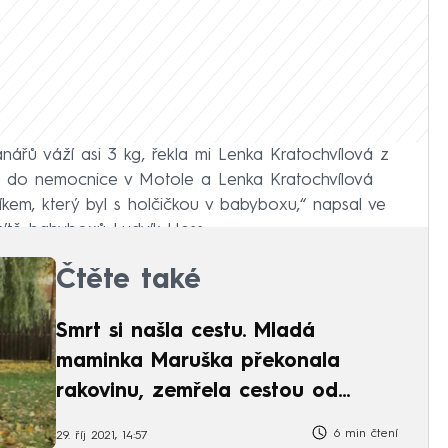
nářů váží asi 3 kg, řekla mi Lenka Kratochvílová z
tě do nemocnice v Motole a Lenka Kratochvílová
kem, který byl s holčičkou v babyboxu,“ napsal ve
sítě babyboxů Ludvík Hess.
Čtěte také
Smrt si našla cestu. Mladá
maminka Maruška překonala
rakovinu, zemřela cestou od
lékaře
6 min čtení
29. říj 2021, 14:57