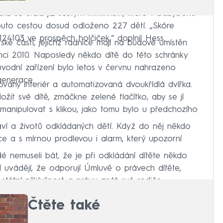
čka se stala již šestým miminkem, které v babyboxu
outo cestou dosud odloženo 227 dětí. „Skóre
124:103 ve prospěch holčiček,“ doplnil Hess.
ké části, jejichž radnice mají na budově umístěn
nci 2010. Naposledy někdo dítě do této schránky
 Původní zařízení bylo letos v červnu nahrazeno
generace.
aný interiér a automatizovaná dvoukřídlá dvířka.
žit své dítě, zmáčkne zelené tlačítko, aby se jí
manipulovat s klikou, jako tomu bylo u předchozího
aví a životů odkládaných dětí. Když do něj někdo
lace a s mírnou prodlevou i alarm, který upozorní
dé nemuseli bát, že je při odkládání dítěte někdo
eří uvádějí, že odporují Úmluvě o právech dítěte,
státní příslušnost a právu znát své rodiče.
Čtěte také