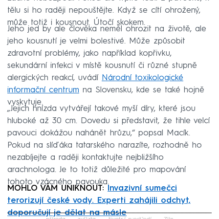
tělu si ho raději nepouštějte. Když se cítí ohrožený,
může totiž i kousnout. Útočí skokem.
Jeho jed by ale člověka neměl ohrozit na životě, ale
jeho kousnutí je velmi bolestivé. Může způsobit
zdravotní problémy, jako například kopřivku,
sekundární infekci v místě kousnutí či různé stupně
alergických reakcí, uvádí
Národní toxikologické
informační centrum
na Slovensku, kde se také hojně
vyskytuje.
„Jejich hnízda vytvářejí takové myší díry, které jsou
hluboké až 30 cm. Dovedu si představit, že tihle velcí
pavouci dokážou nahánět hrůzu,“ popsal Macík.
Pokud na slíďáka tatarského narazíte, rozhodně ho
nezabíjejte a raději kontaktujte nejbližšího
arachnologa. Je to totiž důležité pro mapování
tohoto vzácného pavouka.
MOHLO VÁM UNIKNOUT:
Invazivní sumečci
terorizují české vody. Experti zahájili odchyt,
doporučují je dělat na másle