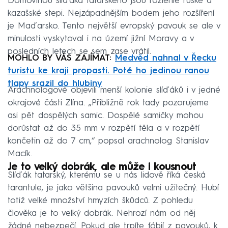
Domovinou slíďáka tatarského jsou rozlehlé ruské a
kazašské stepi. Nejzápadnějším bodem jeho rozšíření
je Maďarsko. Tento největší evropský pavouk se ale v
minulosti vyskytoval i na území jižní Moravy a v
posledních letech se sem zase vrátil.
MOHLO BY VÁS ZAJÍMAT:
Medvěd nahnal v Řecku
turistu ke kraji propasti. Poté ho jedinou ranou
tlapy srazil do hlubiny
Arachnologové objevili menší kolonie slíďáků i v jedné
okrajové části Zlína. „Přibližně rok tady pozorujeme
asi pět dospělých samic. Dospělé samičky mohou
dorůstat až do 35 mm v rozpětí těla a v rozpětí
končetin až do 7 cm,“ popsal arachnolog Stanislav
Macík.
Je to velký dobrák, ale může i kousnout
Slíďák tatarský, kterému se u nás lidově říká česká
tarantule, je jako většina pavouků velmi užitečný. Hubí
totiž velké množství hmyzích škůdců. Z pohledu
člověka je to velký dobrák. Nehrozí nám od něj
žádné nebezpečí. Pokud ale trpíte fóbií z pavouků, k