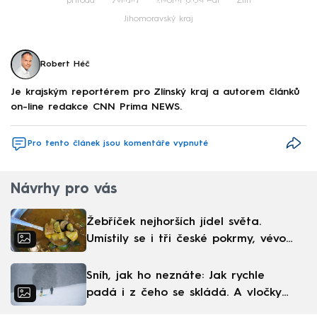
Failed to fetch
příroda
zvířata
životní prostředí
Zlín
Jihomoravský kraj
Robert Héč
Je krajským reportérem pro Zlínský kraj a autorem článků
on-line redakce CNN Prima NEWS.
Pro tento článek jsou komentáře vypnuté
Návrhy pro vás
Žebříček nejhorších jídel světa.
Umístily se i tři české pokrmy, vévodí
skandinávská kuchyně
Sníh, jak ho neznáte: Jak rychle
padá i z čeho se skládá. A vločky
nejsou bílé