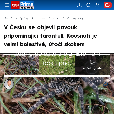
Domů
Zprávy
Domácí
Kraje
Zlínský kraj
V Česku se objevil pavouk
připomínající tarantuli. Kousnutí je
velmi bolestivé, útočí skokem
Žádná položka z playlistu není
dostupná.
6 fotografií
Robert Héč
18. čvn 2025, 20:58
V Česku lze narazit na pavouka nápadně
připomínajícího tarantuli. Slíďák tatarský je