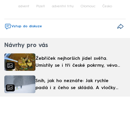
advent
Plzeň
adventní trhy
Olomouc
Česko
Vstup do diskuze
Návrhy pro vás
Žebříček nejhorších jídel světa.
Umístily se i tři české pokrmy, vévodí
skandinávská kuchyně
Sníh, jak ho neznáte: Jak rychle
padá i z čeho se skládá. A vločky
nejsou bílé