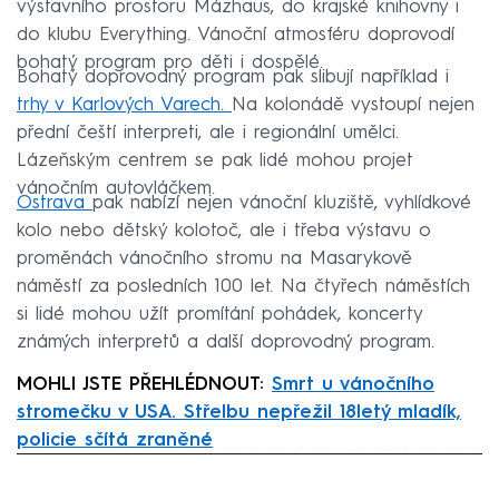
výstavního prostoru Mázhaus, do krajské knihovny i
do klubu Everything. Vánoční atmosféru doprovodí
bohatý program pro děti i dospělé.
Bohatý doprovodný program pak slibují například i
trhy v Karlových Varech.
Na kolonádě vystoupí nejen
přední čeští interpreti, ale i regionální umělci.
Lázeňským centrem se pak lidé mohou projet
vánočním autovláčkem.
Ostrava
pak nabízí nejen vánoční kluziště, vyhlídkové
kolo nebo dětský kolotoč, ale i třeba výstavu o
proměnách vánočního stromu na Masarykově
náměstí za posledních 100 let. Na čtyřech náměstích
si lidé mohou užít promítání pohádek, koncerty
známých interpretů a další doprovodný program.
MOHLI JSTE PŘEHLÉDNOUT:
Smrt u vánočního
stromečku v USA. Střelbu nepřežil 18letý mladík,
policie sčítá zraněné
Failed to fetch