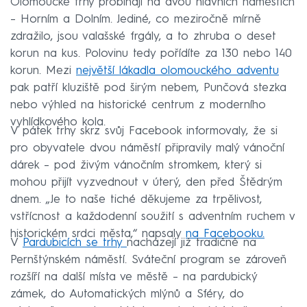
Olomoucké trhy probíhají na dvou hlavních náměstích
– Horním a Dolním. Jediné, co meziročně mírně
zdražilo, jsou valašské frgály, a to zhruba o deset
korun na kus. Polovinu tedy pořídíte za 130 nebo 140
korun. Mezi
největší lákadla olomouckého adventu
pak patří kluziště pod širým nebem, Punčová stezka
nebo výhled na historické centrum z moderního
vyhlídkového kola.
V pátek trhy skrz svůj Facebook informovaly, že si
pro obyvatele dvou náměstí připravily malý vánoční
dárek – pod živým vánočním stromkem, který si
mohou přijít vyzvednout v úterý, den před Štědrým
dnem. „Je to naše tiché děkujeme za trpělivost,
vstřícnost a každodenní soužití s adventním ruchem v
historickém srdci města,“ napsaly
na Facebooku.
V
Pardubicích se trhy
nacházejí již tradičně na
Pernštýnském náměstí. Sváteční program se zároveň
rozšíří na další místa ve městě – na pardubický
zámek, do Automatických mlýnů a Sféry, do