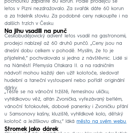
pochoutku zaplatíte 80 korun. Podle prodejců se
letos v Plzni nezdražovalo. Za svařák dáte 60 korun
a za trdelník stovku. Za podobné ceny nakoupíte i na
dalších trzích v Česku.
Na jihu vsadili na punč
Českobudějovický advent letos vsadil na gastronomii,
prodejci nabízejí až 60 druhů punčů. „Ceny jsou na
dnešní dobu celkem v pohodě. Myslím, že to je
přijatelné,“ pochvalovala si jedna z návštěvnic. Lidé si
na Náměstí Přemysla Otakara II. a na radničním
nádvoří mohou každý den užít kolotoče, sledovat
hudební a taneční vystoupení nebo pořídit originální
dárky.
„Těšte se na vánoční tržiště, řemeslnou uličku,
vyhlídkovou věž, altán Zvonička, vyřezávaný betlém,
vánoční fotokoutek, dobové panenky i Zvoničku přání
u Samsonovy kašny, kluziště, vyhlídkové kolo, dětský
kolotoč a Ježíškovu dílnu,“ láká
město na svém webu.
Stromek jako dárek