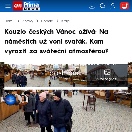
Domů
Zprávy
Domácí
Kraje
Kouzlo českých Vánoc ožívá: Na
náměstích už voní svařák. Kam
vyrazit za sváteční atmosférou?
Žádná položka z playlistu není
dostupná.
8 fotografií
CNN Prima NEWS
,
Pavlína Polatová
,
Dominika Fuchsová
Akt. 19. pro 2025, 17:11
• 22. lis 2025, 23:54
Svařák, trdelník nebo tradiční klobása – na
náměstích v Česku jsou adventní trhy v