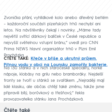
Zvonička přání, vyhlídkové kolo anebo dřevěný betlém
– každoroční součásti plzeňských trhů nechybí ani
letos. Na návštěvníky čekají i novinky. „Máme tady
největší svítící dárkový balíček v České republice a
nejvyšší světelnou vstupní bránu,“ uvedl pro CNN
Prima NEWS hlavní organizátor trhů v Plzni Emil
Procházka.
ČTĚTE TAKÉ:
Křeče v břiše a ukrutný průjem.
Pitnou vodu v obci na Lounsku zamořily bakterie.
Na 130 stánků a v nich staročeské speciality, horké
nápoje, klobásy na grilu nebo bramboráky. Nejdelší
fronty se tvoří u stánků se svařákem. „Nejraději mají
lidé klasiku, ale občas chtějí také změnu, takže jsme
připravili bílý, borůvkový a třešňový,“ řekla
provozovatelka stánku Jana Procházková.
Čtěte také