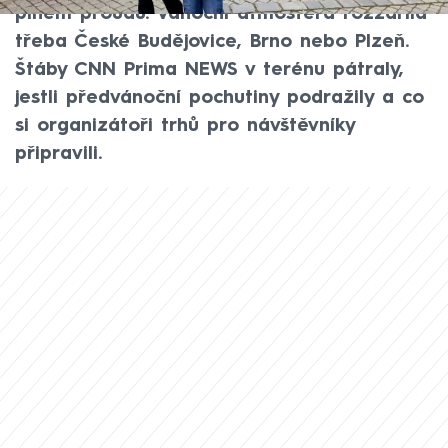
plném proudu. Vánoční atmosféra rozzářila
třeba České Budějovice, Brno nebo Plzeň.
Štáby CNN Prima NEWS v terénu pátraly,
jestli předvánoční pochutiny podražily a co
si organizátoři trhů pro návštěvníky
připravili.