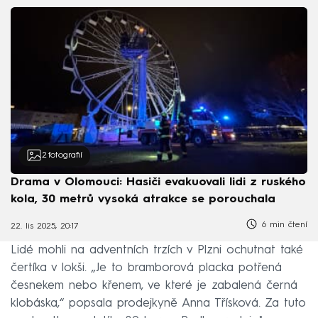
2
fotografií
Drama v Olomouci: Hasiči evakuovali lidi z ruského
kola, 30 metrů vysoká atrakce se porouchala
6 min čtení
22. lis 2025, 20:17
Lidé mohli na adventních trzích v Plzni ochutnat také
čertíka v lokši. „Je to bramborová placka potřená
česnekem nebo křenem, ve které je zabalená černá
klobáska,“ popsala prodejkyně Anna Třísková. Za tuto