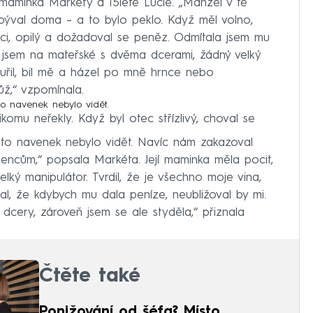
, maminka Markéty a 15leté Lucie. „Manžel v té
 býval doma – a to bylo peklo. Když měl volno,
noci, opilý a dožadoval se peněz. Odmítala jsem mu
a jsem na mateřské s dvěma dcerami, žádný velký
uřil, bil mě a házel po mně hrnce nebo
ůž,“ vzpomínala.
to navenek nebylo vidět.
komu neřekly. Když byl otec střízlivý, choval se
y to navenek nebylo vidět. Navíc nám zakazoval
encům,“ popsala Markéta. Její maminka měla pocit,
elký manipulátor. Tvrdil, že je všechno moje vina,
al, že kdybych mu dala peníze, neubližoval by mi.
dcery, zároveň jsem se ale styděla,“ přiznala
Čtěte také
Ponižování od šéfa? Místo