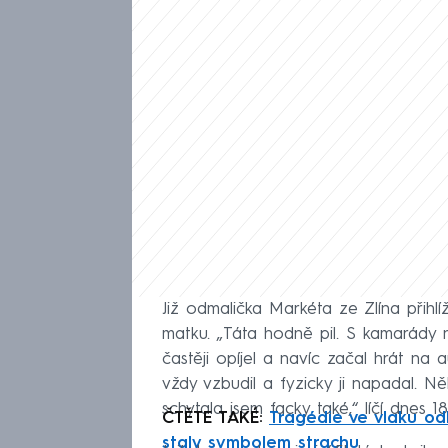
Již odmalička Markéta ze Zlína přihlíž
matku. „Táta hodně pil. S kamarády ne
častěji opíjel a navíc začal hrát n
vždy vzbudil a fyzicky ji napadal. Někd
schytala jsem facky také,“ líčí dnes 18
ČTĚTE TAKÉ:
Tragédie ve vlaku odh
staly symbolem strachu