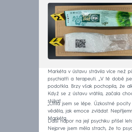
Markéta v ústavu strávila více než pů
psychiatři a terapeuti. „V té době j
podotkla. Brzy však pochopila, že al
Když se z ústavu vrátila, začala chod
stýkat.
„Cítila jsem se lépe. Úzkostné pocity
věděla, jak emoce zvládat. Nepříjem
Markéta.
Další nápor na její psychiku přišel let
Nejprve jsem měla strach, že to psy