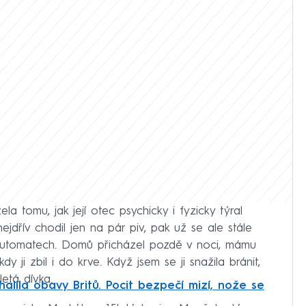
ela tomu, jak její otec psychicky i fyzicky týral
jdřív chodil jen na pár piv, pak už se ale stále
a automatech. Domů přicházel pozdě v noci, mámu
y ji zbil i do krve. Když jsem se ji snažila bránit,
letá dívka.
alila obavy Britů. Pocit bezpečí mizí, nože se