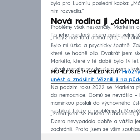
byla pro Ludmilu poslední kapka: „M
ním rozvedla.“
Nová rodina ji „dohn
Problémy však neskončily. Markétin 
To jeho nejstarší dcera nesla velmi t
„I když nás táta doma týral, nemohla
Bylo mi úzko a psychicky špatně. Zač
které se hodně pilo. Dvakrát jsem sko
Markéta, které v té době bylo 14 let.
užívali pervitin, vyzkoušela jsem i kok
MOHLI JSTE PŘEHLÉDNOUT:
Hrůzný
unést a znásilnit. Věznili ji na půd
Na podzim roku 2022 se Markéta pře
Fa
do nemocnice. Domů se nevrátila – lé
maminkou poslali do výchovného úst
nestýkal, takže o problémech Markéty
„Sama jsem se musela rozhodnout, je
Dcera nevypadala dobře a vážila jen 3
zachránili. Proto jsem se vším souhlasil