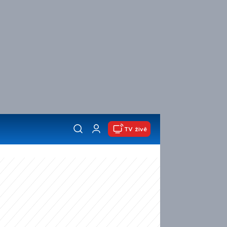
TV živě