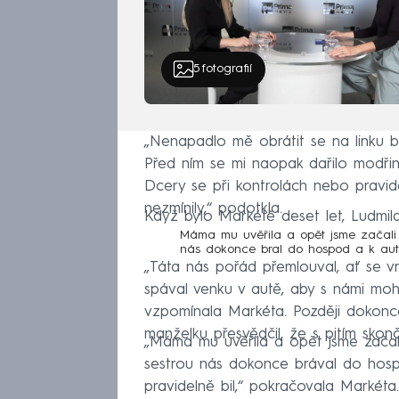
5
fotografií
„Nenapadlo mě obrátit se na linku be
Před ním se mi naopak dařilo modřin
Dcery se při kontrolách nebo pravid
nezmínily,“ podotkla.
Když bylo Markétě deset let, Ludmil
Máma mu uvěřila a opět jsme začali b
nás dokonce bral do hospod a k au
„Táta nás pořád přemlouval, ať se v
spával venku v autě, aby s námi mohl 
vzpomínala Markéta. Později dokonce
manželku přesvědčil, že s pitím skonči
„Máma mu uvěřila a opět jsme začali
sestrou nás dokonce brával do hos
pravidelně bil,“ pokračovala Markéta.