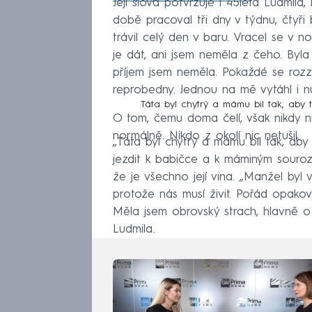
Její slova potvrzuje i 45letá Ludmila
době pracoval tři dny v týdnu, čtyři
trávil celý den v baru. Vracel se v 
je dát, ani jsem neměla z čeho. Byl
příjem jsem neměla. Pokaždé se rozz
reprobedny. Jednou na mě vytáhl i n
Táta byl chytrý a mámu bil tak, aby 
O tom, čemu doma čelí, však nikdy ni
normálně. Nikdo z okolí nic netušil.
„Táta byl chytrý a mámu bil tak, ab
jezdit k babičce a k máminým souroz
že je všechno její vina. „Manžel byl v
protože nás musí živit. Pořád opakov
Měla jsem obrovský strach, hlavně o 
Ludmila.