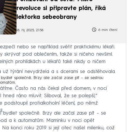
revoluce si připravte plán, říká
lektorka sebeobrany
6 min čtení
18. říj 2025, 21:58
zpečí nebo se například svěřit praktickému lékaři.
y skrývat pod oblečením, takže si ničeho nevšiml.
elných prohlídkách u lékařů také nikdy o ničem
a už týrání nevydržela a s dcerami se odstěhovala.
ydlet společně. Brzy ale začal zase pít – se sestrou
tomatům.
rátíme. Často na nás čekal před domem, v noci
hned ráno mluvit. Sliboval, že se polepší,“
 podstoupil protialkoholní léčení, po němž
l.
 bydlet společně. Brzy ale začal zase pít – se
pod a k automatům. Maminku v noci opět
 Na konci roku 2019 si její otec našel milenku, což