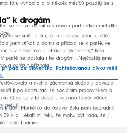
áma tátu vyhodila a o několik měsíců později se s
ala“ k drogám
otec se znovu oženil a s novou partnerkou měl dítě.
ěžce.
 jsem se smířit s tím, že má novou ženu a dítě.
ala jsem utíkat z domu a přidala se k partě, ve
nčila v nemocnici s otravou alkoholem,“ líčila
 V partě se dostala i ke drogám. „Nejčastěji jsme
ain a extázi,“ přiznala.
 případ ze Slovenska: Pohřešovanou dívku měli
ě.
dávkovala a rychlá záchranná služba ji odvezla
iled to fetch
kaři ji po konzultaci se sociálním pracovníkem a
avu. Otec se v té době s rodinou téměř vůbec
 netušil.
stli dám Markétku do ústavu. Byla jsem bezradná.
9 kilo. Lékaři mi řekli, že mohu být ráda, že ji
a,“ líčila Ludmila.