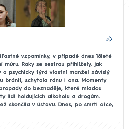
í šťastné vzpomínky, v případě dnes 18leté
 můru. Roky se sestrou přihlížely, jak
 a psychicky týrá vlastní manžel závislý
u bránit, schytala ránu i ona. Momenty
t propady do beznaděje, které mladou
y lidí holdujících alkoholu a drogám.
ž skončila v ústavu. Dnes, po smrti otce,