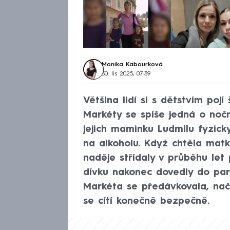
Monika Kabourková
30. lis 2025, 07:39
Většina lidí si s dětstvím poj
Markéty se spíše jedná o noční
jejich maminku Ludmilu fyzicky
na alkoholu. Když chtěla matk
naděje střídaly v průběhu le
dívku nakonec dovedly do part
Markéta se předávkovala, nače
se cítí konečně bezpečně.