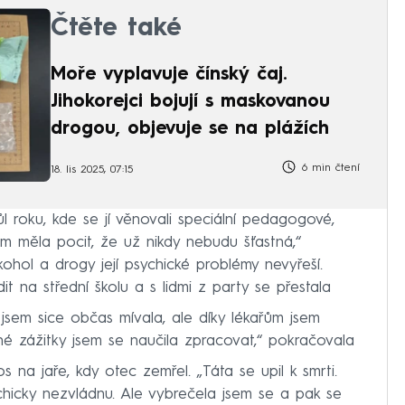
Čtěte také
Moře vyplavuje čínský čaj.
Jihokorejci bojují s maskovanou
drogou, objevuje se na plážích
6 min čtení
18. lis 2025, 07:15
l roku, kde se jí věnovali speciální pedagogové,
sem měla pocit, že už nikdy nebudu šťastná,“
kohol a drogy její psychické problémy nevyřeší.
it na střední školu a s lidmi z party se přestala
 jsem sice občas mívala, ale díky lékařům jsem
né zážitky jsem se naučila zpracovat,“ pokračovala
os na jaře, kdy otec zemřel. „Táta se upil k smrti.
chicky nezvládnu. Ale vybrečela jsem se a pak se