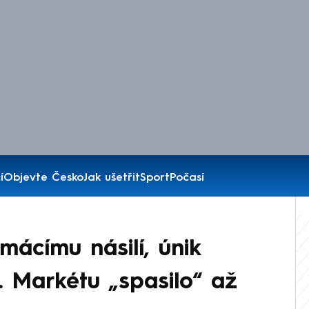
í
Objevte Česko
Jak ušetřit
Sport
Počasí
omácímu násilí, únik
. Markétu „spasilo“ až