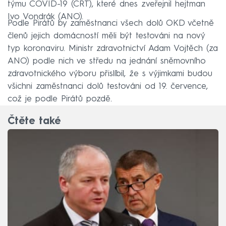
týmu COVID-19 (CŘT), které dnes zveřejnil hejtman
Ivo Vondrák (ANO).
Podle Pirátů by zaměstnanci všech dolů OKD včetně
členů jejich domácností měli být testováni na nový
typ koronaviru. Ministr zdravotnictví Adam Vojtěch (za
ANO) podle nich ve středu na jednání sněmovního
zdravotnického výboru přislíbil, že s výjimkami budou
všichni zaměstnanci dolů testováni od 19. července,
což je podle Pirátů pozdě.
Čtěte také