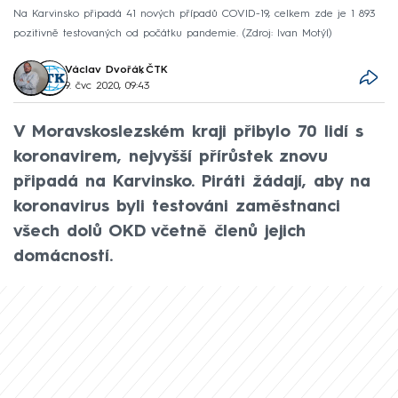
Na Karvinsko připadá 41 nových případů COVID-19, celkem zde je 1 893
pozitivně testovaných od počátku pandemie.
Zdroj: Ivan Motýl
Václav Dvořák
,
ČTK
9. čvc 2020, 09:43
V Moravskoslezském kraji přibylo 70 lidí s
koronavirem, nejvyšší přírůstek znovu
připadá na Karvinsko. Piráti žádají, aby na
koronavirus byli testováni zaměstnanci
všech dolů OKD včetně členů jejich
domácností.