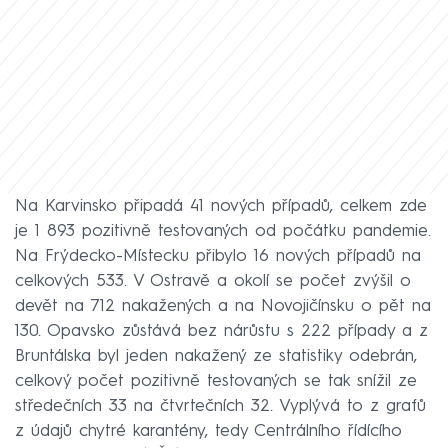
Na Karvinsko připadá 41 nových případů, celkem zde
je 1 893 pozitivně testovaných od počátku pandemie.
Na Frýdecko-Místecku přibylo 16 nových případů na
celkových 533. V Ostravě a okolí se počet zvýšil o
devět na 712 nakažených a na Novojičínsku o pět na
130. Opavsko zůstává bez nárůstu s 222 případy a z
Bruntálska byl jeden nakažený ze statistiky odebrán,
celkový počet pozitivně testovaných se tak snížil ze
středečních 33 na čtvrtečních 32. Vyplývá to z grafů
z údajů chytré karantény, tedy Centrálního řídícího