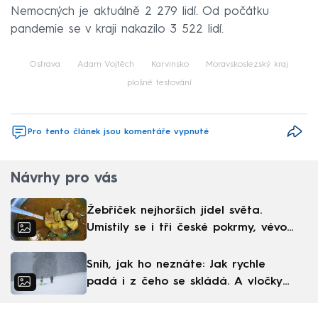
Nemocných je aktuálně 2 279 lidí. Od počátku
pandemie se v kraji nakazilo 3 522 lidí.
Ostrava
Adam Vojtěch
Karvinsko
Moravskoslezský kraj
plošné testování
Pro tento článek jsou komentáře vypnuté
Návrhy pro vás
Žebříček nejhorších jídel světa.
Umístily se i tři české pokrmy, vévodí
skandinávská kuchyně
Sníh, jak ho neznáte: Jak rychle
padá i z čeho se skládá. A vločky
nejsou bílé