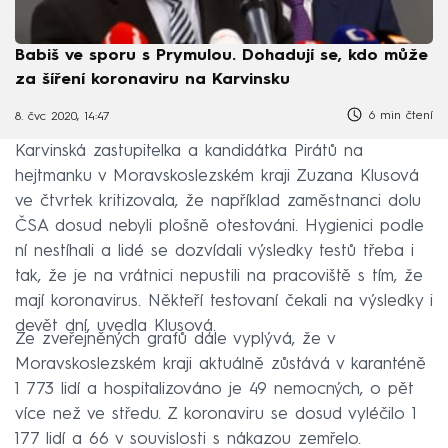
Babiš ve sporu s Prymulou. Dohadují se, kdo může
za šíření koronaviru na Karvinsku
6 min čtení
8. čvc 2020, 14:47
Karvinská zastupitelka a kandidátka Pirátů na
hejtmanku v Moravskoslezském kraji Zuzana Klusová
ve čtvrtek kritizovala, že například zaměstnanci dolu
ČSA dosud nebyli plošně otestováni. Hygienici podle
ní nestíhali a lidé se dozvídali výsledky testů třeba i
tak, že je na vrátnici nepustili na pracoviště s tím, že
mají koronavirus. Někteří testovaní čekali na výsledky i
devět dní, uvedla Klusová.
Ze zveřejněných grafů dále vyplývá, že v
Moravskoslezském kraji aktuálně zůstává v karanténě
1 773 lidí a hospitalizováno je 49 nemocných, o pět
více než ve středu. Z koronaviru se dosud vyléčilo 1
177 lidí a 66 v souvislosti s nákazou zemřelo.