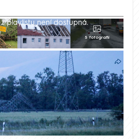
 playlistu není dostupná.
5 fotografií
 přehnaly přes Braniborsko a Sasko v
škody. Očití svědci dokonce hovořili o
y většinou méně než půl hodiny, ale
německý deník Bild.