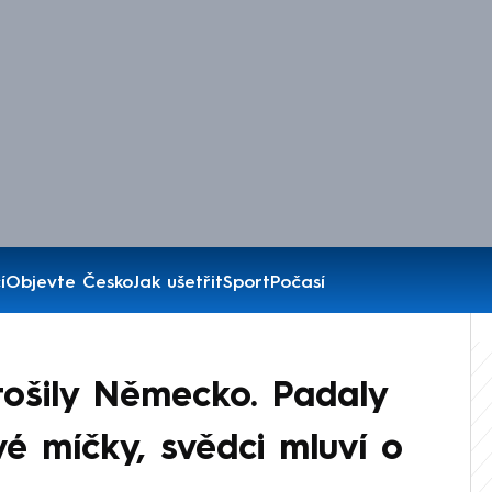
í
Objevte Česko
Jak ušetřit
Sport
Počasí
ošily Německo. Padaly
vé míčky, svědci mluví o