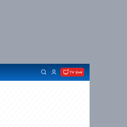
TV živě