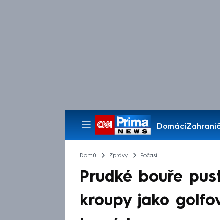
Domácí
Zahranič
Pořady
Domů
Zprávy
Počasí
Prudké bouře pust
kroupy jako golfo