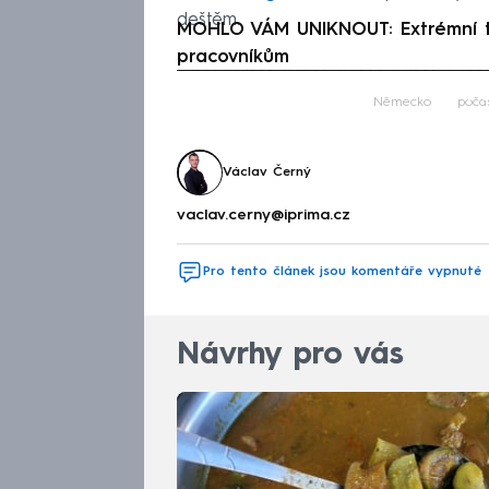
deštěm.
MOHLO VÁM UNIKNOUT: Extrémní tep
pracovníkům
Fa
Německo
poča
Václav Černý
vaclav.cerny@iprima.cz
Pro tento článek jsou komentáře vypnuté
Návrhy pro vás