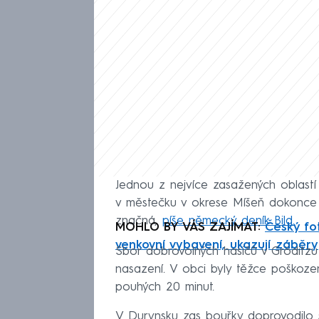
Jednou z nejvíce zasažených oblastí
v městečku v okrese Míšeň dokonce v
značná,
píše německý deník Bild.
MOHLO BY VÁS ZAJÍMAT:
Český fo
venkovní vybavení, ukazují záběry
Sbor dobrovolných hasičů v Gröditzu 
nasazení. V obci byly těžce poškoze
pouhých 20 minut.
V Durynsku zas bouřky doprovodilo si