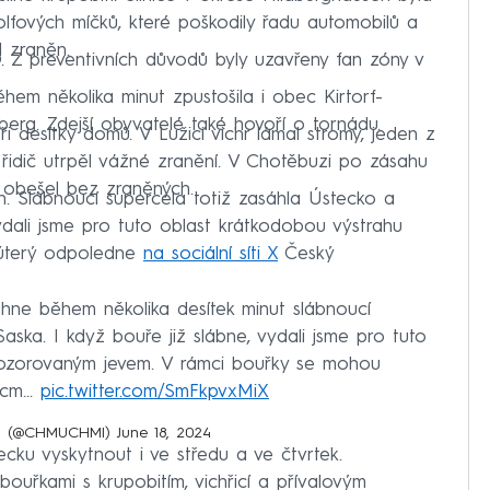
olfových míčků, které poškodily řadu automobilů a
l zraněn.
. Z preventivních důvodů byly uzavřeny fan zóny v
em několika minut zpustošila i obec Kirtorf-
erg. Zdejší obyvatelé také hovoří o tornádu.
 desítky domů. V Lužici vichr lámal stromy, jeden z
ž řidič utrpěl vážné zranění. V Chotěbuzi po zásahu
 obešel bez zraněných.
h. Slábnoucí supercela totiž zasáhla Ústecko a
vydali jsme pro tuto oblast krátkodobou výstrahu
 úterý odpoledne
na sociální síti X
Český
hne během několika desítek minut slábnoucí
aska. I když bouře již slábne, vydali jsme pro tuto
pozorovaným jevem. V rámci bouřky se mohou
3 cm…
pic.twitter.com/SmFkpvxMiX
MÚ) (@CHMUCHMI)
June 18, 2024
ku vyskytnout i ve středu a ve čtvrtek.
bouřkami s krupobitím, vichřicí a přívalovým