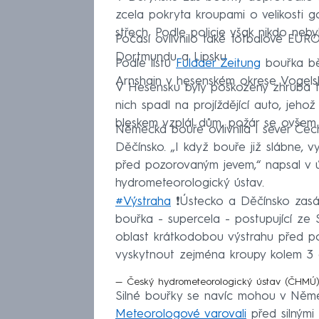
zcela pokryta kroupami o velikosti g
střech. Podle policie však nikdo neby
Počasí ovlivnilo také fotbalové EURO
Dortmundu a Lipsku
Podle listu
Fuldaer Zeitung
bouřka běh
Arnshain v hesenském okrese Vogelsb
V Hesensku byly poškozeny zhruba tři
nich spadl na projíždějící auto, jeho
bleskem vzplál dům, požár se ovšem
Německá bouře ovlivnila i sever Čec
Děčínsko. „I když bouře již slábne, 
před pozorovaným jevem,“ napsal v
hydrometeorologický ústav.
#Výstraha
❗️Ústecko a Děčínsko zasá
bouřka - supercela - postupující ze S
oblast krátkodobou výstrahu před 
vyskytnout zejména kroupy kolem 
— Český hydrometeorologický ústav (ČH
Silné bouřky se navíc mohou v Němec
Meteorologové varovali
před silnými 