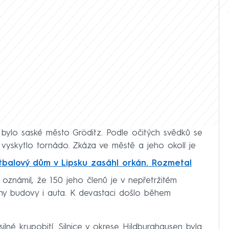
 bylo saské město Gröditz. Podle očitých svědků se
yskytlo tornádo. Zkáza ve městě a jeho okolí je
tbalový dům v Lipsku zasáhl orkán. Rozmetal
oznámil, že 150 jeho členů je v nepřetržitém
ny budovy i auta. K devastaci došlo během
lné krupobití. Silnice v okrese Hildburghausen byla