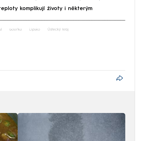
loty komplikují životy i některým
iled to fetch
sí
bouřka
Lipsko
Ústecký kraj