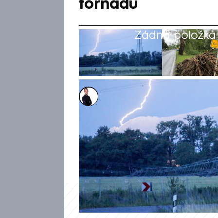
tornádu
Žádná položka z
Václav Černý
19. čvn 2024, 13:57
Silné bouřky se v úterý večer
Německu a způsobily rozsáhlé 
tornádu v Sasku. Bouřky trval
zpustošily celé vesnice, píše 