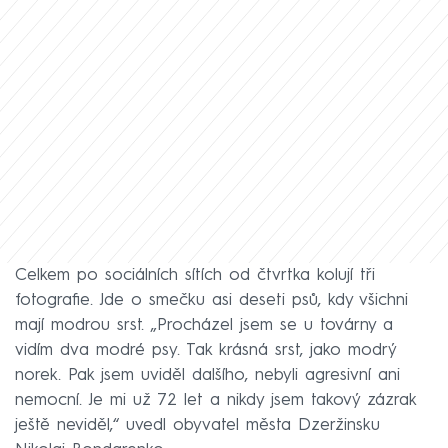
Celkem po sociálních sítích od čtvrtka kolují tři
fotografie. Jde o smečku asi deseti psů, kdy všichni
mají modrou srst. „Procházel jsem se u továrny a
vidím dva modré psy. Tak krásná srst, jako modrý
norek. Pak jsem uviděl dalšího, nebyli agresivní ani
nemocní. Je mi už 72 let a nikdy jsem takový zázrak
ještě neviděl,“ uvedl obyvatel města Dzeržinsku