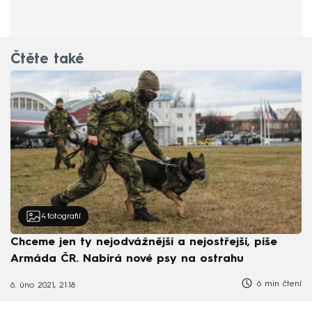
Čtěte také
4
fotografií
Chceme jen ty nejodvážnější a nejostřejší, píše
Armáda ČR. Nabírá nové psy na ostrahu
6 min čtení
6. úno 2021, 21:18