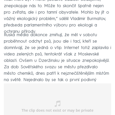
znepokojuje nás to. Může to skončit špatně nejen
pro zvířata, ale i pro tamní obyvatele. Mohlo by jít o
vážný ekologický problém,“ sdělil Vladimir Burmatov,
předseda parlamentního výboru pro ekologii a
ochranu přírody.
Ruská média dokonce zmiňují, že měl v sobotu
proběhnout odchyt psů, jsou ale i tací, kteří se
domnívají, že se jedná o vtip. Internet totiž zaplavila i
videa zelených psů, tentokrát však z Moskevské
oblasti. Ovšem u Dzeržinsku je situace znepokojivější.
Za dob Sovětského svazu se městu přezdívalo
město chemiků, dnes patří k nejznečištěnějším místům
na světě. Nejednalo by se tak o první podivný
incident.