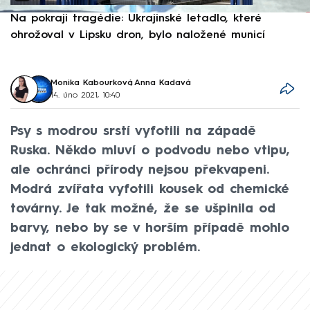
Na pokraji tragédie: Ukrajinské letadlo, které
P
ohrožoval v Lipsku dron, bylo naložené municí
e
Monika Kabourková
,
Anna Kadavá
14. úno 2021, 10:40
Psy s modrou srstí vyfotili na západě
Ruska. Někdo mluví o podvodu nebo vtipu,
ale ochránci přírody nejsou překvapeni.
Modrá zvířata vyfotili kousek od chemické
továrny. Je tak možné, že se ušpinila od
barvy, nebo by se v horším případě mohlo
jednat o ekologický problém.