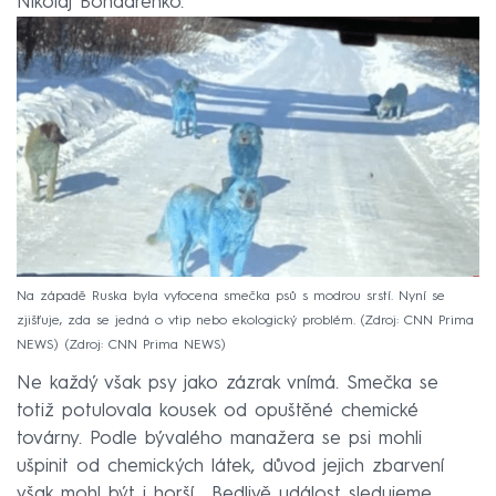
Nikolaj Bondarenko.
Na západě Ruska byla vyfocena smečka psů s modrou srstí. Nyní se
zjišťuje, zda se jedná o vtip nebo ekologický problém. (Zdroj: CNN Prima
NEWS)
Zdroj: CNN Prima NEWS
Ne každý však psy jako zázrak vnímá. Smečka se
totiž potulovala kousek od opuštěné chemické
továrny. Podle bývalého manažera se psi mohli
ušpinit od chemických látek, důvod jejich zbarvení
však mohl být i horší. „Bedlivě událost sledujeme,