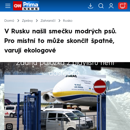
Domů
Zprávy
Zahraničí
Rusko
V Rusku našli smečku modrých psů.
Pro místní to může skončit špatně,
varují ekologové
Žádná položka z playlistu není
Výběr redakce
dostupná.