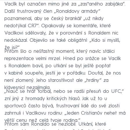
Vaclík byl označen mimo jiné za „zas*aného zabijáka“.
Další frustrovaný člen „Ronaldovy armády“
poznamenal, aby se český brankář „už nikdy
nedotýkal CR7“. Opakovaly se komentáře, které
Vaclíkovi sdělovaly, že v porovnání s Ronaldem nic
nedokázal. Objevilo se také obligátní: „Kdo si myslíš,
že jsi?“
Přitom šlo o nešťastný moment, který navíc stálici
reprezentace velmi mrzel. Hned po srážce se Vaclík
s Ronaldem bavil, po utkání se byl ještě poptat
v kabině soupeře, jestli je v pořádku. Doufal, že nos
není zlomený. Jeho starostlivost ale „hrdiny“ za
klávesnicí nezajímala.
„Nauč se hrát fotbal, nebo se radši přesuň do UFC,“
zní jiný z hromady kritických hlasů. Jak už to u
sportovců často bývá, frustrovaní lidé do své zlosti
zahrnuli i Vaclíkovu rodinu: „Jeden Cristianův nehet má
větší cenu než celá tvoje rodina.“
Přitom sám Ronaldo se nezlobil. Utkání, které