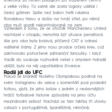
směřoval za míčem padajícím po sraženém centru
z velké výšky. To samé ale zcela logicky udělal i
český gólman. Spíše než balon trefil rukama
Ronaldovu hlavu a došlo na tvrdý střet, po němž
oba muži spadli nekontrolovaně na zem.
Vzhledem k tomu, že se útočník Manchesteru United
nacházel v ofsajdu, nemohla být situace penaltová.
Ale pro oba byla bolavá, přičemž CR7 si odnesl
viditelné šrámy. Z jeho nosu prudce crčela krev, což
zaktivovalo pohoršené zahraniční fanoušky. I když
Vaclík do souboje rozhodně nešel s úmyslem hvězdě
ublížit, byla na něj uspořádána štvanice.
Radši jdi do UFC
Pokud se brankář řeckého Olympiakosu podíval na
svém Instagramu do sekce s komentáři pod poslední
fotkou, zjistil, že jeho kolize s jedním z neslavnějších
hráčů fotbalové historie způsobila na jeho účtu
mezinárodní sešlost. Nachází se tam takřka tři stovky
vzkazů v portugalštině, španělštině, němčině,