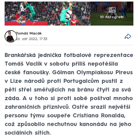
10 fotografií
Tomáš Macák
26. zář 2022, 17:33
Brankářská jednička fotbalové reprezentace
Tomáš Vaclík v sobotu příliš nepotěšila
české fanoušky. Gólman Olympiakosu Pireus
v Lize národů proti Portugalcům pustil z
pěti střel směřujících na bránu čtyři za svá
záda. A u toho si proti sobě poštval mnoho
zahraničních příznivců. Ostře srazil největší
personu týmu soupeře Cristiana Ronalda,
což způsobilo nechutnou kanonádu na jeho
sociálních sítích.