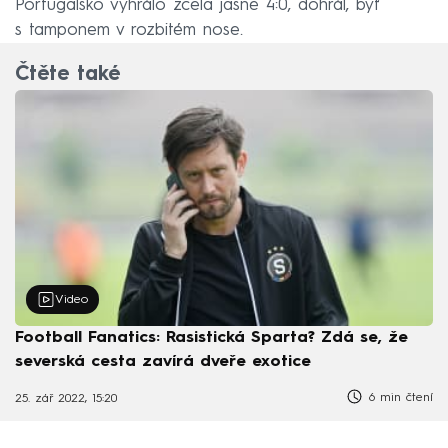
Portugalsko vyhrálo zcela jasně 4:0, dohrál, byť
s tamponem v rozbitém nose.
Čtěte také
Video
Football Fanatics: Rasistická Sparta? Zdá se, že
severská cesta zavírá dveře exotice
6 min čtení
25. zář 2022, 15:20