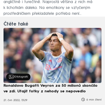
angličtině i turečtině. Naprostá většina z nich má
k lichotkám daleko. Na emotikony se vztyčeným
prostředníčkem překladatele potřeba není…
Čtěte také
10
fotografií
Ronaldovo Bugatti Veyron za 50 milionů skončilo
ve zdi. Utajit fotky z nehody se nepovedlo
6 min čtení
21. čvn 2022, 13:29