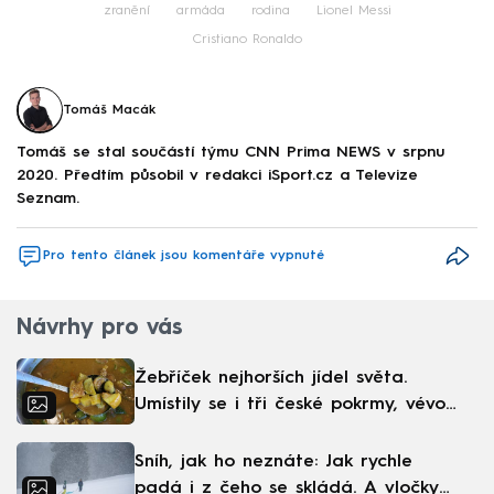
zranění
armáda
rodina
Lionel Messi
Cristiano Ronaldo
Tomáš Macák
Tomáš se stal součástí týmu CNN Prima NEWS v srpnu
2020. Předtím působil v redakci iSport.cz a Televize
Seznam.
Pro tento článek jsou komentáře vypnuté
Návrhy pro vás
Žebříček nejhorších jídel světa.
Umístily se i tři české pokrmy, vévodí
skandinávská kuchyně
Sníh, jak ho neznáte: Jak rychle
padá i z čeho se skládá. A vločky