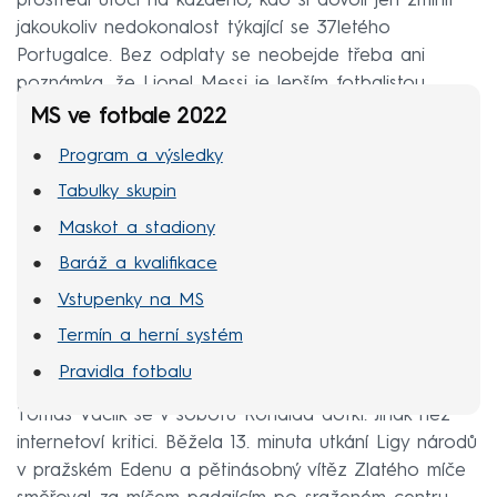
prostředí útočí na každého, kdo si dovolí jen zmínit
jakoukoliv nedokonalost týkající se 37letého
Portugalce. Bez odplaty se neobejde třeba ani
poznámka, že Lionel Messi je lepším fotbalistou.
MS ve fotbale 2022
Program a výsledky
Tabulky skupin
Maskot a stadiony
Baráž a kvalifikace
Vstupenky na MS
Termín a herní systém
Pravidla fotbalu
Tomáš Vaclík se v sobotu Ronalda dotkl. Jinak než
internetoví kritici. Běžela 13. minuta utkání Ligy národů
v pražském Edenu a pětinásobný vítěz Zlatého míče