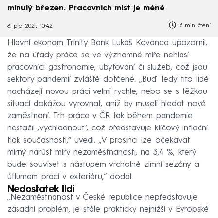
minulý březen. Pracovních míst je méně
6 min čtení
8. pro 2021, 10:42
Hlavní ekonom Trinity Bank Lukáš Kovanda upozornil,
že na úřady práce se ve významné míře nehlásí
pracovníci gastronomie, ubytování či služeb, což jsou
sektory pandemií zvláště dotčené. „Buď tedy tito lidé
nacházejí novou práci velmi rychle, nebo se s těžkou
situací dokážou vyrovnat, aniž by museli hledat nové
zaměstnaní. Trh práce v ČR tak během pandemie
nestačil ‚vychladnout‘, což představuje klíčový inflační
tlak současnosti,“ uvedl. „V prosinci lze očekávat
mírný nárůst míry nezaměstnanosti, na 3,4 %, který
bude souviset s nástupem vrcholné zimní sezóny a
útlumem prací v exteriéru,“ dodal.
Nedostatek lidí
„Nezaměstnanost v České republice nepředstavuje
zásadní problém, je stále prakticky nejnižší v Evropské