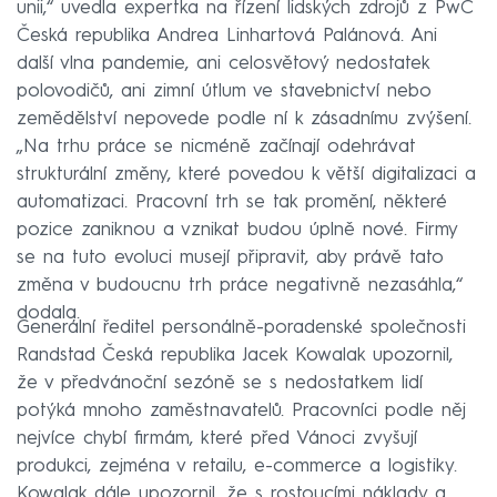
unii,“ uvedla expertka na řízení lidských zdrojů z PwC
Česká republika Andrea Linhartová Palánová. Ani
další vlna pandemie, ani celosvětový nedostatek
polovodičů, ani zimní útlum ve stavebnictví nebo
zemědělství nepovede podle ní k zásadnímu zvýšení.
„Na trhu práce se nicméně začínají odehrávat
strukturální změny, které povedou k větší digitalizaci a
automatizaci. Pracovní trh se tak promění, některé
pozice zaniknou a vznikat budou úplně nové. Firmy
se na tuto evoluci musejí připravit, aby právě tato
změna v budoucnu trh práce negativně nezasáhla,“
dodala.
Generální ředitel personálně-poradenské společnosti
Randstad Česká republika Jacek Kowalak upozornil,
že v předvánoční sezóně se s nedostatkem lidí
potýká mnoho zaměstnavatelů. Pracovníci podle něj
nejvíce chybí firmám, které před Vánoci zvyšují
produkci, zejména v retailu, e-commerce a logistiky.
Kowalak dále upozornil, že s rostoucími náklady a