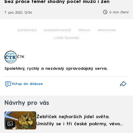
bez práce téměř shodný počet mužů i žen
6 min čtení
7. pro 2021, 12:54
zaměstnání
nezaměstnanost
Vánoce
ekonomika
Lukáš Kovanda
ČTK
Spolehlivý, rychlý a nezávislý zpravodajský servis.
Vstup do diskuze
Návrhy pro vás
Žebříček nejhorších jídel světa.
Umístily se i tři české pokrmy, vévodí
skandinávská kuchyně