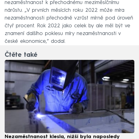
nezaměstnanost k přechodnému meziměsíčnímu
nárůstu. „V prvních měsících roku 2022 může míra
nezaměstnanosti přechodně vzrůst mírně pod úroveň
čtyř procent. Rok 2022 jako celek by ale měl být ve
znamení dalšího poklesu míry nezaměstnanosti v
české ekonomice,“ dodal.
Čtěte také
Nezaměstnanost klesla, nižší byla naposledy