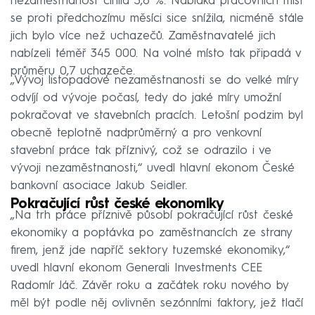
nezaměstnanost činila 3,8 %. Nabídka pracovních míst
se proti předchozímu měsíci sice snížila, nicméně stále
jich bylo více než uchazečů. Zaměstnavatelé jich
nabízeli téměř 345 000. Na volné místo tak připadá v
průměru 0,7 uchazeče.
„Vývoj listopadové nezaměstnanosti se do velké míry
odvíjí od vývoje počasí, tedy do jaké míry umožní
pokračovat ve stavebních pracích. Letošní podzim byl
obecně teplotně nadprůměrný a pro venkovní
stavební práce tak příznivý, což se odrazilo i ve
vývoji nezaměstnanosti,“ uvedl hlavní ekonom České
bankovní asociace Jakub Seidler.
Pokračující růst české ekonomiky
„Na trh práce příznivě působí pokračující růst české
ekonomiky a poptávka po zaměstnancích ze strany
firem, jenž jde napříč sektory tuzemské ekonomiky,“
uvedl hlavní ekonom Generali Investments CEE
Radomír Jáč. Závěr roku a začátek roku nového by
měl být podle něj ovlivněn sezónními faktory, jež tlačí