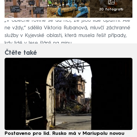
20 fotografií
„V obecné rovině se dá říct, že jsou lidé opatrní. Ale
ne vždy,“ sdělila Viktoria Rubanová, mluvčí záchranné
služby v Kyjevské oblasti, která musela řešit případy,
kdy lidé v lese šlápli na minu.
Čtěte také
Postaveno pro lid. Rusko má v Mariupolu novou