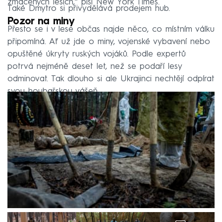
zmáčených lesích,“ píší New York Times.
Také Dmytro si přivydělává prodejem hub.
Pozor na miny
Přesto se i v lese občas najde něco, co místním válku
připomíná. Ať už jde o miny, vojenské vybavení nebo
opuštěné úkryty ruských vojáků. Podle expertů
potrvá nejméně deset let, než se podaří lesy
odminovat. Tak dlouho si ale Ukrajinci nechtějí odpírat
svou houbařskou vášeň.