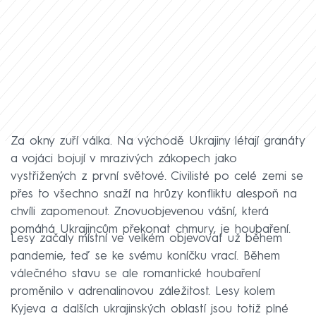
Za okny zuří válka. Na východě Ukrajiny létají granáty
a vojáci bojují v mrazivých zákopech jako
vystřižených z první světové. Civilisté po celé zemi se
přes to všechno snaží na hrůzy konfliktu alespoň na
chvíli zapomenout. Znovuobjevenou vášní, která
pomáhá Ukrajincům překonat chmury, je houbaření.
Lesy začaly místní ve velkém objevovat už během
pandemie, teď se ke svému koníčku vrací. Během
válečného stavu se ale romantické houbaření
proměnilo v adrenalinovou záležitost. Lesy kolem
Kyjeva a dalších ukrajinských oblastí jsou totiž plné