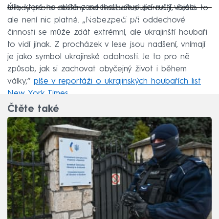
min, které na místě zanechali ustupující ruští vojáci.
Úřady proto občany od houbaření odrazují, často to
Failed to fetch
ale není nic platné. „Nebezpečí při oddechové
činnosti se může zdát extrémní, ale ukrajinští houbaři
to vidí jinak. Z procházek v lese jsou nadšení, vnímají
je jako symbol ukrajinské odolnosti. Je to pro ně
způsob, jak si zachovat obyčejný život i během
války,“
píše v reportáži o ukrajinských houbařích list
New York Times.
Čtěte také