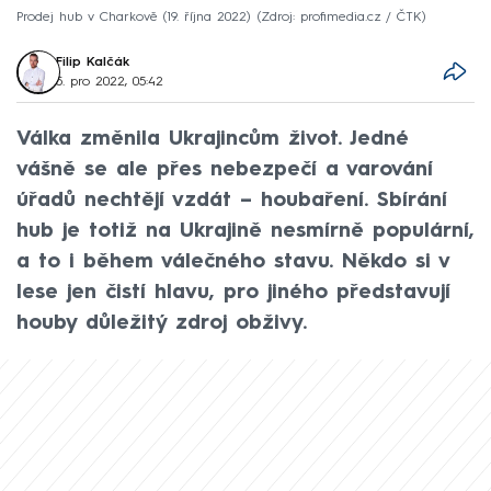
Prodej hub v Charkově (19. října 2022)
Zdroj: profimedia.cz / ČTK
Filip Kalčák
5. pro 2022, 05:42
Válka změnila Ukrajincům život. Jedné
vášně se ale přes nebezpečí a varování
úřadů nechtějí vzdát – houbaření. Sbírání
hub je totiž na Ukrajině nesmírně populární,
a to i během válečného stavu. Někdo si v
lese jen čistí hlavu, pro jiného představují
houby důležitý zdroj obživy.