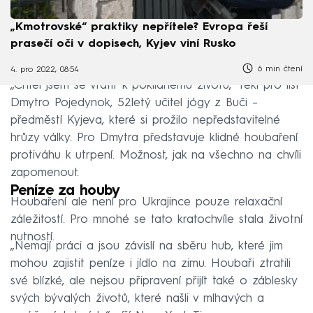
„Kmotrovské“ praktiky nepřítele? Evropa řeší
prasečí oči v dopisech, Kyjev viní Rusko
6 min čtení
4. pro 2022, 08:54
„Chtěl jsem se vrátit k poklidnému životu,“ řekl pro list
Dmytro Pojedynok, 52letý učitel jógy z Buči –
předměstí Kyjeva, které si prožilo nepředstavitelné
hrůzy války. Pro Dmytra představuje klidné houbaření
protiváhu k utrpení. Možnost, jak na všechno na chvíli
zapomenout.
Peníze za houby
Houbaření ale není pro Ukrajince pouze relaxační
záležitostí. Pro mnohé se tato kratochvíle stala životní
nutností.
„Nemají práci a jsou závislí na sběru hub, které jim
mohou zajistit peníze i jídlo na zimu. Houbaři ztratili
své blízké, ale nejsou připravení přijít také o záblesky
svých bývalých životů, které našli v mlhavých a