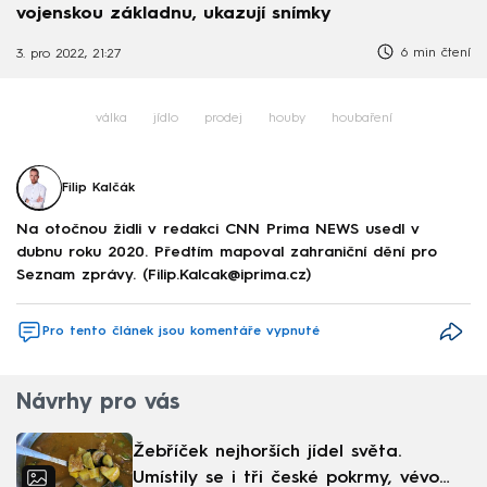
vojenskou základnu, ukazují snímky
6 min čtení
3. pro 2022, 21:27
válka
jídlo
prodej
houby
houbaření
Filip Kalčák
Na otočnou židli v redakci CNN Prima NEWS usedl v
dubnu roku 2020. Předtím mapoval zahraniční dění pro
Seznam zprávy. (Filip.Kalcak@iprima.cz)
Pro tento článek jsou komentáře vypnuté
Návrhy pro vás
Žebříček nejhorších jídel světa.
Umístily se i tři české pokrmy, vévodí