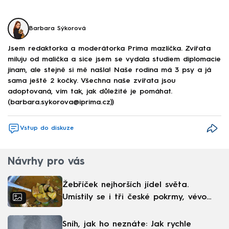
Barbara Sýkorová
Jsem redaktorka a moderátorka Prima mazlíčka. Zvířata
miluju od malička a sice jsem se vydala studiem diplomacie
jinam, ale stejně si mě našla! Naše rodina má 3 psy a já
sama ještě 2 kočky. Všechna naše zvířata jsou
adoptovaná, vím tak, jak důležité je pomáhat.
(barbara.sykorova@iprima.cz))
Vstup do diskuze
Návrhy pro vás
Žebříček nejhorších jídel světa.
Umístily se i tři české pokrmy, vévodí
skandinávská kuchyně
Sníh, jak ho neznáte: Jak rychle