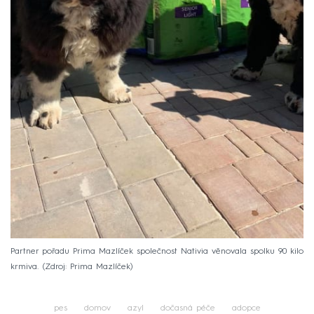
Partner pořadu Prima Mazlíček společnost Nativia věnovala spolku 90 kilo
krmiva.
Zdroj: Prima Mazlíček
pes
domov
azyl
dočasná péče
adopce