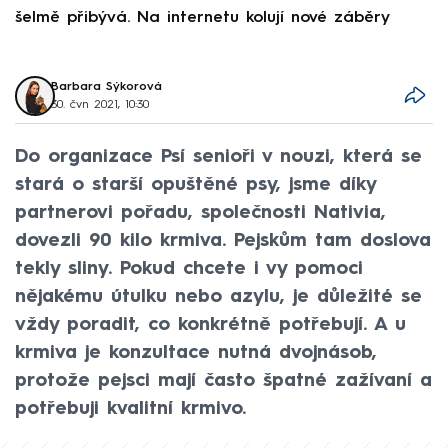
šelmě přibývá. Na internetu kolují nové záběry
d
Barbara Sýkorová
30. čvn 2021, 10:30
Do organizace Psí senioři v nouzi, která se
stará o starší opuštěné psy, jsme díky
partnerovi pořadu, společnosti Nativia,
dovezli 90 kilo krmiva. Pejskům tam doslova
tekly sliny. Pokud chcete i vy pomoci
nějakému útulku nebo azylu, je důležité se
vždy poradit, co konkrétně potřebují. A u
krmiva je konzultace nutná dvojnásob,
protože pejsci mají často špatné zažívaní a
potřebuji kvalitní krmivo.