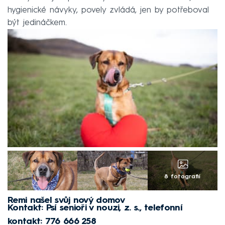
hygienické návyky, povely zvládá, jen by potřeboval
být jedináčkem.
8 fotografií
Remi našel svůj nový domov
Kontakt:
Psí senioři v nouzi, z. s.
, telefonní
kontakt: 776 666 258