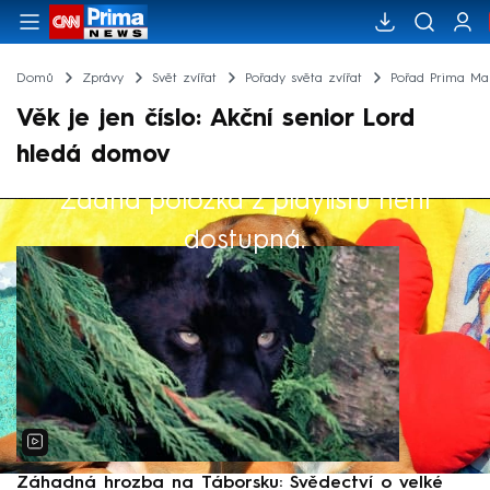
Domů
Zprávy
Svět zvířat
Pořady světa zvířat
Pořad Prima Maz
Věk je jen číslo: Akční senior Lord
hledá domov
Žádná položka z playlistu není
Výběr redakce
dostupná.
Záhadná hrozba na Táborsku: Svědectví o velké
S