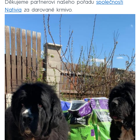
Děkujeme partnerovi našeho pořadu
společnosti
Nativia
za darované krmivo.