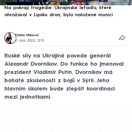
Na pokraji tragédie: Ukrajinské letadlo, které
P
ohrožoval v Lipsku dron, bylo naložené municí
e
Eliška Míková
11. dub 2022, 12:51
Ruské síly na Ukrajině povede generál
Alexandr Dvornikov. Do funkce ho jmenoval
prezident Vladimir Putin. Dvornikov má
bohaté zkušenosti z bojů v Sýrii. Jeho
hlavním úkolem bude zlepšit koordinaci
mezi jednotkami.