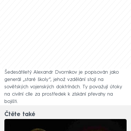
Šedesátiletý Alexandr Dvornikov je popisován jako
generál „staré školy“, jehož vzdělání stojí na
sovětských vojenských doktrínách. Ty považují útoky
na civilní cíle za prostředek k získání převahy na
bojišti.
Čtěte také