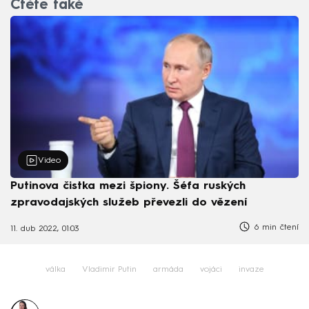
Čtěte také
Video
Putinova čistka mezi špiony. Šéfa ruských
zpravodajských služeb převezli do vězení
6 min čtení
11. dub 2022, 01:03
válka
Vladimir Putin
armáda
vojáci
invaze