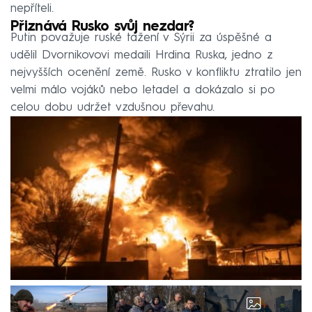
nepříteli.
Přiznává Rusko svůj nezdar?
Putin považuje ruské tažení v Sýrii za úspěšné a
udělil Dvornikovovi medaili Hrdina Ruska, jedno z
nejvyšších ocenění země. Rusko v konfliktu ztratilo jen
velmi málo vojáků nebo letadel a dokázalo si po
celou dobu udržet vzdušnou převahu.