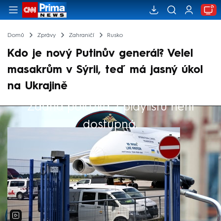
Domů
Zprávy
Zahraničí
Rusko
Kdo je nový Putinův generál? Velel
masakrům v Sýrii, teď má jasný úkol
na Ukrajině
Žádná položka z playlistu není
Výběr redakce
dostupná.