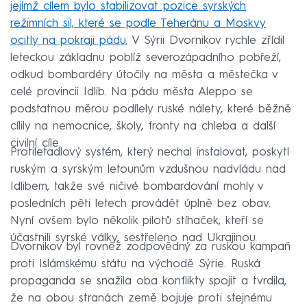
jejímž cílem bylo stabilizovat pozice syrských
režimních sil, které se podle Teheránu a Moskvy
ocitly na pokraji pádu.
V Sýrii Dvornikov rychle zřídil
leteckou základnu poblíž severozápadního pobřeží,
odkud bombardéry útočily na města a městečka v
celé provincii Idlib. Na pádu města Aleppo se
podstatnou měrou podílely ruské nálety, které běžně
cílily na nemocnice, školy, fronty na chleba a další
civilní cíle.
Protiletadlový systém, který nechal instalovat, poskytl
ruským a syrským letounům vzdušnou nadvládu nad
Idlibem, takže své ničivé bombardování mohly v
posledních pěti letech provádět úplně bez obav.
Nyní ovšem bylo několik pilotů stíhaček, kteří se
účastnili syrské války, sestřeleno nad Ukrajinou.
Dvornikov byl rovněž zodpovědný za ruskou kampaň
proti Islámskému státu na východě Sýrie. Ruská
propaganda se snažila oba konflikty spojit a tvrdila,
že na obou stranách země bojuje proti stejnému