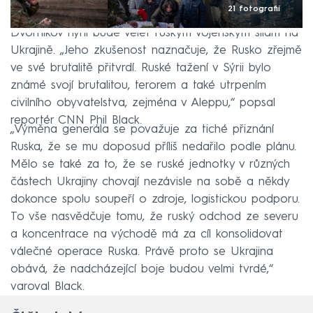
21 fotografií
Dvornikov nyní bude velet ruským vojenským silám na
Ukrajině. „Jeho zkušenost naznačuje, že Rusko zřejmě
ve své brutalitě přitvrdí. Ruské tažení v Sýrii bylo
známé svojí brutalitou, terorem a také utrpením
civilního obyvatelstva, zejména v Aleppu,“ popsal
reportér CNN Phil Black.
„Výměna generála se považuje za tiché přiznání
Ruska, že se mu doposud příliš nedařilo podle plánu.
Mělo se také za to, že se ruské jednotky v různých
částech Ukrajiny chovají nezávisle na sobě a někdy
dokonce spolu soupeří o zdroje, logistickou podporu.
To vše nasvědčuje tomu, že ruský odchod ze severu
a koncentrace na východě má za cíl konsolidovat
válečné operace Ruska. Právě proto se Ukrajina
obává, že nadcházející boje budou velmi tvrdé,“
varoval Black.