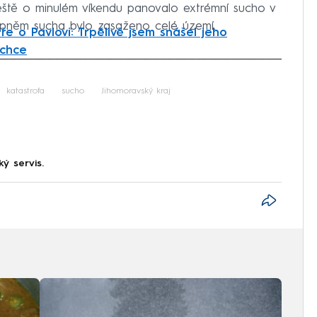
Ještě o minulém víkendu panovalo extrémní sucho v
upněm sucha bylo zasaženo celé území.
ře o Pavlovi: Trpělivě jsem snášel jeho
 chce
iled to fetch
katastrofa
sucho
Jihomoravský kraj
ký servis.