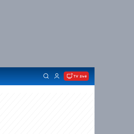
TV živě