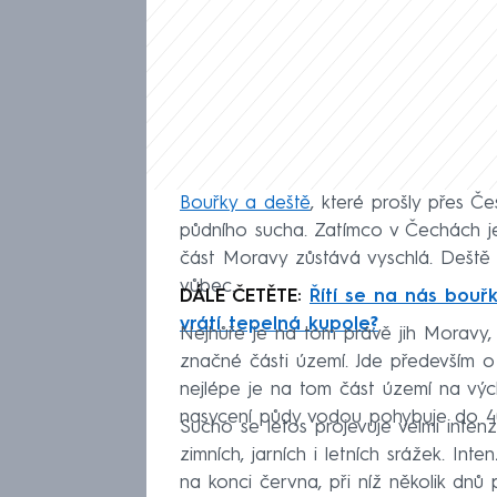
Bouřky a deště
, které prošly přes Č
půdního sucha. Zatímco v Čechách j
část Moravy zůstává vyschlá. Deště 
vůbec.
DÁLE ČETĚTE:
Řítí se na nás bouř
vrátí tepelná kupole?
Nejhůře je na tom právě jih Moravy,
značné části území. Jde především o
nejlépe je na tom část území na výc
nasycení půdy vodou pohybuje do 4
Sucho se letos projevuje velmi inte
zimních, jarních i letních srážek. In
na konci června, při níž několik dnů