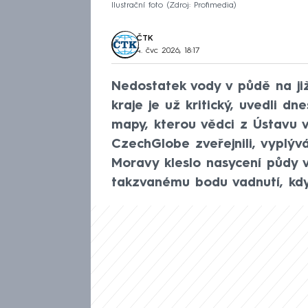
Ilustrační foto
Zdroj: Profimedia
ČTK
4. čvc 2026, 18:17
Nedostatek vody v půdě na ji
kraje je už kritický, uvedli dn
mapy, kterou vědci z Ústavu
CzechGlobe zveřejnili, vyplýv
Moravy kleslo nasycení půdy v
takzvanému bodu vadnutí, kdy 