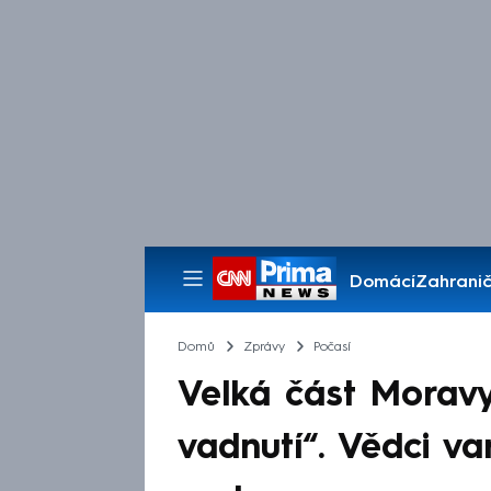
Domácí
Zahranič
Pořady
Domů
Zprávy
Počasí
Velká část Morav
vadnutí“. Vědci va