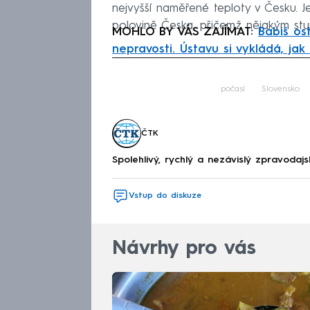
nejvyšší naměřené teploty v Česku. 
polovině Česka, přičemž nějakým st
MOHLO BY VÁS ZAJÍMAT:
Babiš ost
nepravosti. Ústavu si vykládá, jak
Fa
počasí
Slovensko
ČTK
Spolehlivý, rychlý a nezávislý zpravodajs
Vstup do diskuze
Návrhy pro vás