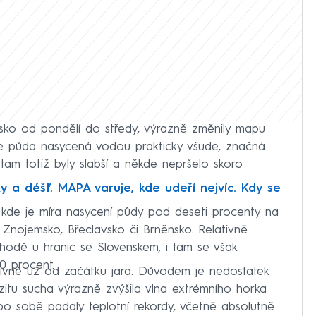
esko od pondělí do středy, výrazně změnily mapu
e půda nasycená vodou prakticky všude, značná
tam totiž byly slabší a někde nepršelo skoro
ky a déšť. MAPA varuje, kde udeří nejvíc. Kdy se
 kde je míra nasycení půdy pod deseti procenty na
 Znojemsko, Břeclavsko či Brněnsko. Relativně
hodě u hranic se Slovenskem, i tam se však
0 procent.
nzivně už od začátku jara. Důvodem je nedostatek
tenzitu sucha výrazně zvýšila vlna extrémního horka
 po sobě padaly teplotní rekordy, včetně absolutně