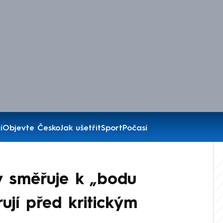
í
Objevte Česko
Jak ušetřit
Sport
Počasí
y směřuje k „bodu
rují před kritickým