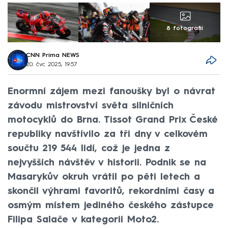
8 fotografií
CNN Prima NEWS
20. čvc 2025, 19:57
Enormní zájem mezi fanoušky byl o návrat
závodu mistrovství světa silničních
motocyklů do Brna. Tissot Grand Prix České
republiky navštívilo za tři dny v celkovém
součtu 219 544 lidí, což je jedna z
nejvyšších návštěv v historii. Podnik se na
Masarykův okruh vrátil po pěti letech a
skončil výhrami favoritů, rekordními časy a
osmým místem jediného českého zástupce
Filipa Salače v kategorii Moto2.