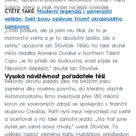
světě,“ upozornil prezident Autoklubu. Chválil i Filipa
Salače, který si však myslel na lepší výsledek.
ČTĚTE TAKÉ:
Moderní legenda i generační
velikán. Svět boxu opěvuje triumf ukrajinského
šampiona
„Chtěl pódium, ale já jsem mu říkal, že to je
mistrovství světa a je to absolutní špička. Jde o
setiny,“ upozornil Jan Šťovíček. Těšilo ho také druhé
místo mladíka Romana Durdise v Northern Talent
Cupu. „Je to příslib do budoucna, snad půjde ve
Filipových šlépějích,“ doufal Jan Šťovíček.
Vysoká návštěvnost pořadatele těší
Rekordy okruhu padaly jako na běžícím pásu
zejména díky novému povrchu, do kterého vlastník
Automotodromu Brno investoval přes 180 milionů
korun ze soukromých zdrojů ve spolupráci s finanční
skupinou Creditas. Patří nyní mezi nejrychlejší na světě
a oceňovali si ho také samotní jezdci. „Na trať jsme
slyšeli jen samá slova chvály,“ uvedl Šťovíček. To
udělalo radost zejména Karlu Hubáčkovi, předsedovi