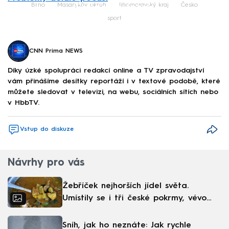
Failed to fetch
Brno
Masarykův okruh
Jihomoravský kraj
Česko
sport
CNN Prima NEWS
Díky úzké spolupráci redakcí online a TV zpravodajství
vám přinášíme desítky reportáží i v textové podobě, které
můžete sledovat v televizi, na webu, sociálních sítích nebo
v HbbTV.
Vstup do diskuze
Návrhy pro vás
Žebříček nejhorších jídel světa.
Umístily se i tři české pokrmy, vévodí
skandinávská kuchyně
Sníh, jak ho neznáte: Jak rychle