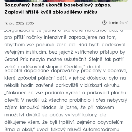
Rozzuřený hasič ukončil baseballový zápas.
Zaplavil hřiště kvůli zbloudilému míčku
6 min čtení
19. čvc 2025, 20:05
„Organizačně se jedná o skutečně náročnou akci, a
pro příští ročníky intenzivně zapracujeme na tom,
abychom vše posunuli zase dál. Rád bych poděkoval
veřejným institucím, bez jejichž vstřícného přístupu by
Grand Prix nebylo možné uskutečnit. Stejně tak patří
velké poděkování skupině Creditas,“ dodal.
Sobotní dopoledne doprovázely problémy v dopravě,
které způsobil páteční déšť, v jehož důsledku bylo na
několik hodin zavřené parkoviště v blízkosti okruhu.
„Nakonec se vše podařilo vyřešit a parkovací plochu
otevřít. V neděli už všechno probíhalo i přes nebývalý
zájem fanoušků hladce. Je jasné, že při takovém
množství diváků se občas vytvoří kolony, ale
děkujeme všem, že byli trpěliví, zejména obyvatelům
Brna a okolí,“ uvedl tiskový mluvčí Automotodromu