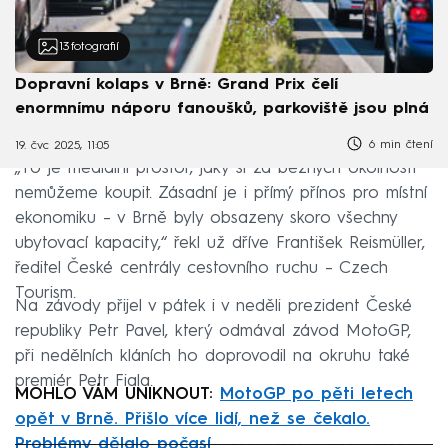
13
fotografií
Dopravní kolaps v Brně: Grand Prix čelí
enormnímu náporu fanoušků, parkoviště jsou plná
6 min čtení
19. čvc 2025, 11:05
„To je mediální prostor, jaký si za běžných okolností
nemůžeme koupit. Zásadní je i přímý přínos pro místní
ekonomiku – v Brně byly obsazeny skoro všechny
ubytovací kapacity,“ řekl už dříve František Reismüller,
ředitel České centrály cestovního ruchu – Czech
Tourism.
Na závody přijel v pátek i v neděli prezident České
republiky Petr Pavel, který odmával závod MotoGP,
při nedělních kláních ho doprovodil na okruhu také
premiér Petr Fiala.
MOHLO VÁM UNIKNOUT:
MotoGP po pěti letech
opět v Brně. Přišlo více lidí, než se čekalo.
Problémy dělalo počasí