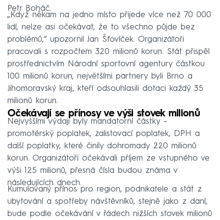
Petr Boháč.
„Když někam na jedno místo přijede více než 70 000
lidí, nelze asi očekávat, že to všechno půjde bez
problémů,“ upozornil Jan Šťovíček. Organizátoři
pracovali s rozpočtem 320 milionů korun. Stát přispěl
prostřednictvím Národní sportovní agentury částkou
100 milionů korun, největšími partnery byli Brno a
Jihomoravský kraj, kteří odsouhlasili dotaci každý 35
milionů korun.
Očekávají se přínosy ve výši stovek milionů
Nejvyššími výdaji byly mandatorní částky –
promotérský poplatek, zalistovací poplatek, DPH a
další poplatky, které činily dohromady 220 milionů
korun. Organizátoři očekávali příjem ze vstupného ve
výši 125 milionů, přesná čísla budou známa v
následujících dnech.
Kumulovaný přínos pro region, podnikatele a stát z
ubytování a spotřeby návštěvníků, stejně jako z daní,
bude podle očekávání v řádech nižších stovek milionů