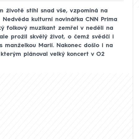
ím životě stihl snad vše, vzpomíná na
ka Nedvěda kulturní novinářka CNN Prima
ý folkový muzikant zemřel v neděli na
ale prožil skvělý život, o čemž svědčí i
s manželkou Marií. Nakonec došlo i na
 kterým plánoval velký koncert v O2