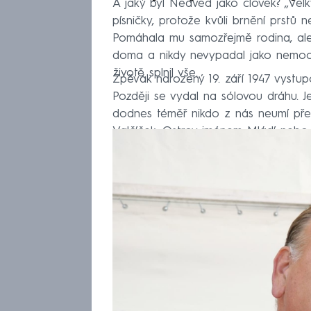
A jaký byl Nedvěd jako člověk? „Velký
písničky, protože kvůli brnění prstů 
Pomáhala mu samozřejmě rodina, ale
doma a nikdy nevypadal jako nemocn
životě splnil vše.
Zpěvák narozený 19. září 1947 vystupo
Později se vydal na sólovou dráhu. Je
dodnes téměř nikdo z nás neumí před
Valčíček, Ostrov jménem Mládí nebo