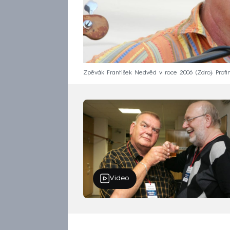
Zpěvák František Nedvěd v roce 2006
Zdroj: Prof
Video