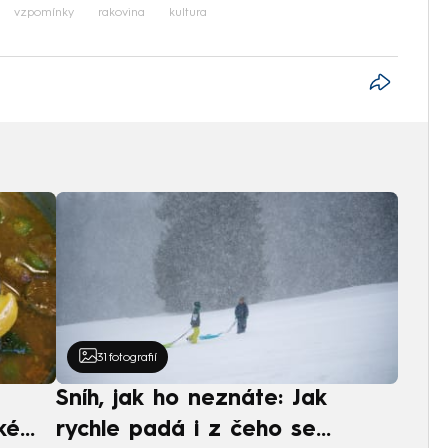
vzpomínky
rakovina
kultura
31
fotografií
Sníh, jak ho neznáte: Jak
ké
rychle padá i z čeho se