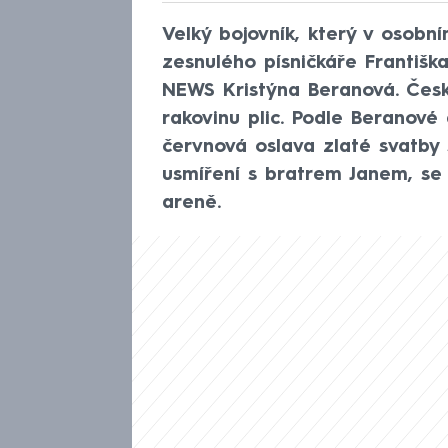
Velký bojovník, který v osobn
zesnulého písničkáře Františ
NEWS Kristýna Beranová. Česk
rakovinu plic. Podle Beranové 
červnová oslava zlaté svatby 
usmíření s bratrem Janem, se
areně.