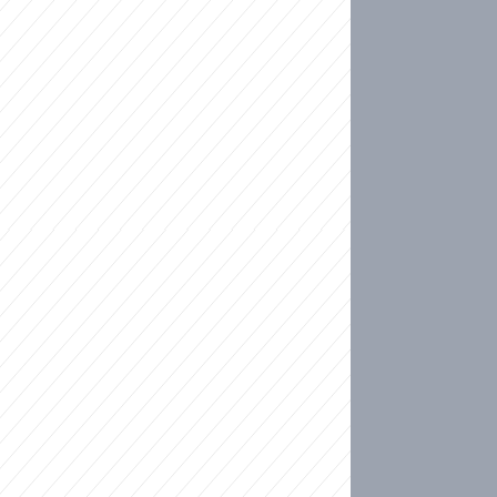
ideo
kat migranty do Česka? Sami by odešli, tvrdí exp
ické sebevraždě