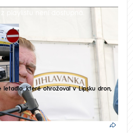
 playlistu není dostupná.
V
é letadlo, které ohrožoval v Lipsku dron,
Přilá
polit