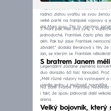
Naposledy se s Nedvědem setkala 10.
radnici zlatou svatbu se svou ženou M
velké partě na trampské výpravy a je
dal Marii pusu. Tím to všechno začal
S Marií pak měli dva syny, s Vojtěc
jednoduché, František často přes den
děti. Pak byl zase František nemocný.
závidět,“ dodala Beranová s tím, že s
Jan, se kterým se František několikrá
S bratrem Janem měli
Legendární zůstane zejména koncert
duo dorazilo 60 tisíc fanoušků. Proč 
„Měli různé názory na vystoupení a 
uvedla jednu z možností novinářka.
Na zlaté svatbě Františka Nedvěda se
i fakt, že spolu plánovali další vel
arena.
Velký bojovník, který s