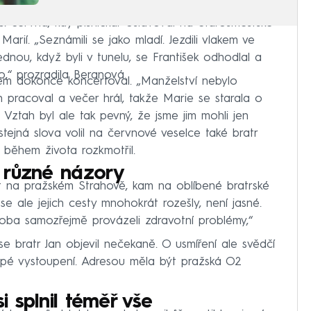
 června, kdy písničkář oslavoval na Starosměstské
arií. „Seznámili se jako mladí. Jezdili vlakem ve
dnou, když byli v tunelu, se František odhodlal a
o,“ prozradila Beranová.
hem dokonce koncertoval. „Manželství nebylo
 pracoval a večer hrál, takže Marie se starala o
 Vztah byl ale tak pevný, že jsme jim mohli jen
tejná slova volil na červnové veselce také bratr
t během života rozkmotřil.
 různé názory
 na pražském Strahově, kam na oblíbené bratrské
se ale jejich cesty mnohokrát rozešly, není jasné.
oba samozřejmě provázeli zdravotní problémy,“
 bratr Jan objevil nečekaně. O usmíření ale svědčí
kolepé vystoupení. Adresou měla být pražská O2
i splnil téměř vše