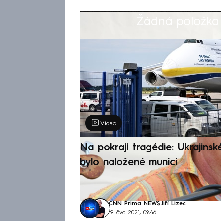
Žádná položka z
Výběr redakce
Video
Na pokraji tragédie: Ukrajinsk
bylo naložené municí
CNN Prima NEWS
,
Jiří Lizec
19. čvc 2021, 09:46