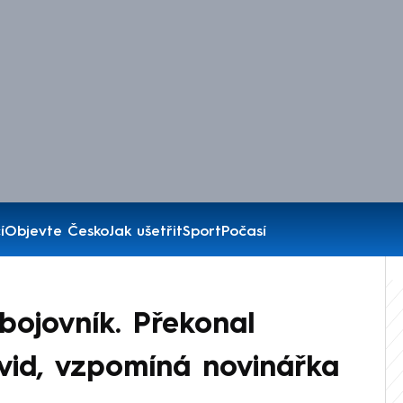
í
Objevte Česko
Jak ušetřit
Sport
Počasí
bojovník. Překonal
ovid, vzpomíná novinářka