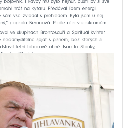
 bojovník. I kdyby mu bylo nejhůř, pustil by si své
nemohl hrát na kytaru. Předával lidem energii.
 sám vše zvládal s přehledem. Byla jsem u něj
ý,“ popsala Beranová. Podle ní si v soukromém
val ve skupinách Brontosauři a Spirituál kvintet.
 neodmyslitelně spjat s písněmi, bez kterých si
stavit letní táborové ohně. Jsou to Stánky,
 Frankie Dlouhán