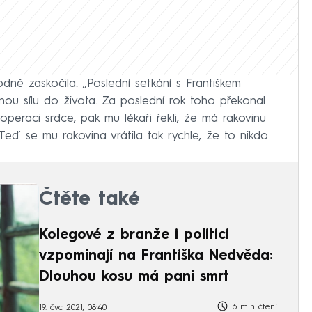
ně zaskočila. „Poslední setkání s Františkem
ou sílu do života. Za poslední rok toho překonal
peraci srdce, pak mu lékaři řekli, že má rakovinu
Teď se mu rakovina vrátila tak rychle, že to nikdo
Čtěte také
Kolegové z branže i politici
vzpomínají na Františka Nedvěda:
Dlouhou kosu má paní smrt
6 min čtení
19. čvc 2021, 08:40