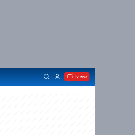
TV živě