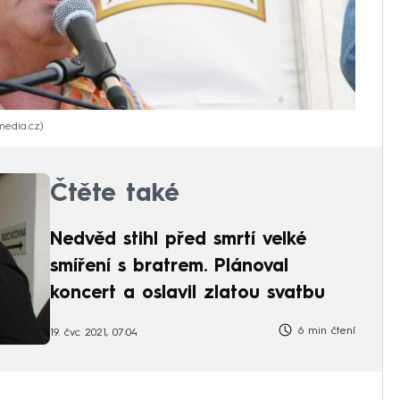
imedia.cz
Čtěte také
Nedvěd stihl před smrtí velké
smíření s bratrem. Plánoval
koncert a oslavil zlatou svatbu
6 min čtení
19. čvc 2021, 07:04