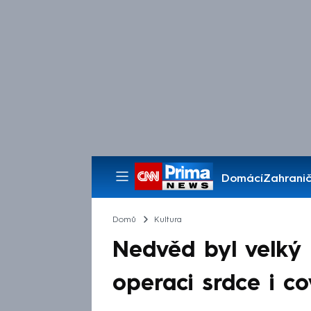
Domácí
Zahranič
Pořady
Domů
Kultura
Nedvěd byl velký 
operaci srdce i c