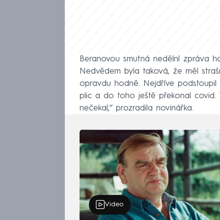
Beranovou smutná nedělní zpráva hod
Nedvědem byla taková, že měl strašn
opravdu hodně. Nejdříve podstoupil o
plic a do toho ještě překonal covid. 
nečekal,“ prozradila novinářka.
Video