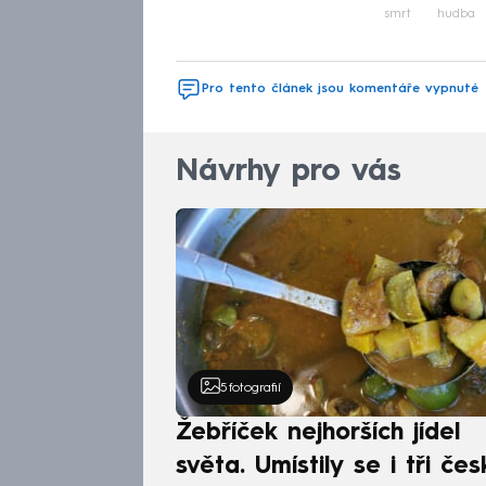
smrt
hudba
Pro tento článek jsou komentáře vypnuté
Návrhy pro vás
5
fotografií
Žebříček nejhorších jídel
světa. Umístily se i tři čes