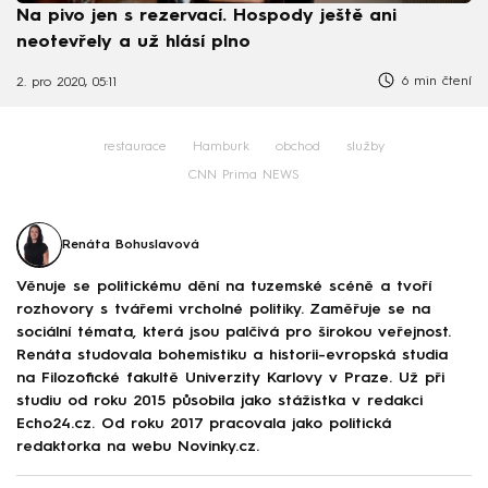
Na pivo jen s rezervací. Hospody ještě ani
neotevřely a už hlásí plno
6 min čtení
2. pro 2020, 05:11
restaurace
Hamburk
obchod
služby
CNN Prima NEWS
Renáta Bohuslavová
Věnuje se politickému dění na tuzemské scéně a tvoří
rozhovory s tvářemi vrcholné politiky. Zaměřuje se na
sociální témata, která jsou palčivá pro širokou veřejnost.
Renáta studovala bohemistiku a historii-evropská studia
na Filozofické fakultě Univerzity Karlovy v Praze. Už při
studiu od roku 2015 působila jako stážistka v redakci
Echo24.cz. Od roku 2017 pracovala jako politická
redaktorka na webu Novinky.cz.