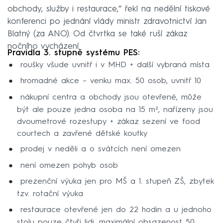
obchody, služby i restaurace,“ řekl na nedělní tiskové
konferenci po jednání vlády ministr zdravotnictví Jan
Blatný (za ANO). Od čtvrtka se také ruší zákaz
nočního vycházení.
Pravidla 3. stupně systému PES:
roušky všude uvnitř i v MHD + další vybraná místa
hromadné akce – venku max. 50 osob, uvnitř 10
nákupní centra a obchody jsou otevřené, může
být ale pouze jedna osoba na 15 m², nařízeny jsou
dvoumetrové rozestupy + zákaz sezení ve food
courtech a zavřené dětské koutky
prodej v neděli a o svátcích není omezen
není omezen pohyb osob
prezenční výuka jen pro MŠ a 1. stupeň ZŠ, zbytek
tzv. rotační výuka
restaurace otevřené jen do 22 hodin a u jednoho
stolu pouze čtyři lidi, maximální obsazenost 50