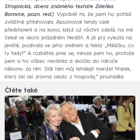
Stropnická, dcera známého textaře Zdeňka
Borovce, pozn. red.)
. Vyprávěl mi, že jsem ho pořád
zvláštně přitahovala. Absolvoval tehdy celé
představení a na konci, když už všichni odešli, na mě
čekal ve skoro prázdném hledišti. A já prý vylezla na
jeviště, podívala se jeho směrem a řekla: „Miláčku, co
ty tady?“ A rozběhla jsme se, minula jsem ho, protože
jsem si ho vůbec nevšimla a skočila do náruče
někomu za ním. Stál tam můj tehdejší manžel Marek,
který šel asi zrovna okolo z hospody,“ prozradila.
Čtěte také