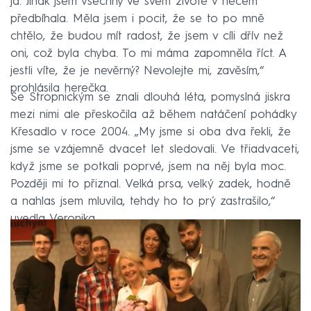
já. Jinak jsem všechny ve svém životě v něčem
předbíhala. Měla jsem i pocit, že se to po mně
chtělo, že budou mít radost, že jsem v cíli dřív než
oni, což byla chyba. To mi máma zapomněla říct. A
jestli víte, že je nevěrný? Nevolejte mi, zavěsím,“
prohlásila herečka.
Se Stropnickým se znali dlouhá léta, pomyslná jiskra
mezi nimi ale přeskočila až během natáčení pohádky
Křesadlo v roce 2004. „My jsme si oba dva řekli, že
jsme se vzájemně dvacet let sledovali. Ve třiadvaceti,
když jsme se potkali poprvé, jsem na něj byla moc.
Později mi to přiznal. Velká prsa, velký zadek, hodně
a nahlas jsem mluvila, tehdy ho to prý zastrašilo,“
uvedla Veronika.