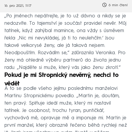
6 min čtení
16. pro 2021, 11:17
„Po jménech nepátrejte, je to už dávno a nikdy se je
nedozvíte. To tajemství je součást pravidel nevěr. Můj
tatínek, když zahýbal mamince, ona vždy s úsměvem
řekla: ‚Nic mi nevykládej, já ti to neulehčím.‘ Jsou
takové velkorysé ženy, ale já taková nejsem.
Neodpouštím. Rozvádím se,“ zdůraznila Veronika. Pro
ženy má ohledně výběru partnerů do života jednu
radu. „Najděte si muže, který vás jako ženu zkrotí.“
Pokud je mi Stropnický nevěrný, nechci to
vědět
A to se podle všeho jejímu poslednímu manželovi
Martinu Stropnickému povedlo. „Martin je, doufám,
ten pravý. Splňuje ideál muže, který mi nastavil
tatínek. Je osobnost, trochu tyran, puntičkář,
vychovává mě, opravuje mě a imponuje mi. Martin je
první manžel, který obrazně řečeno běhá rychleji než