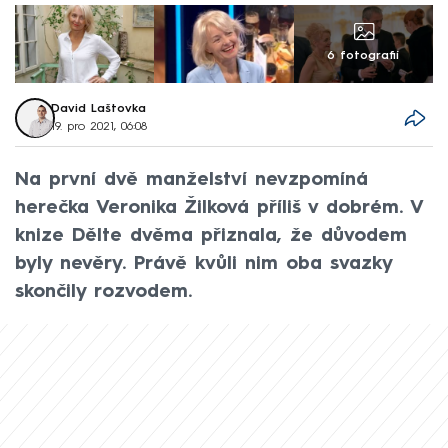
6 fotografií
David Laštovka
19. pro 2021, 06:08
Na první dvě manželství nevzpomíná
herečka Veronika Žilková příliš v dobrém. V
knize Dělte dvěma přiznala, že důvodem
byly nevěry. Právě kvůli nim oba svazky
skončily rozvodem.