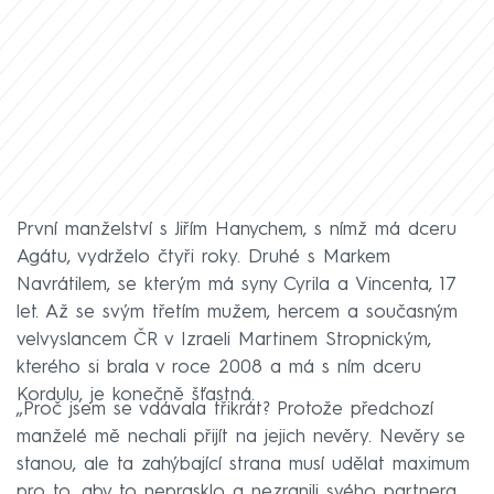
První manželství s Jiřím Hanychem, s nímž má dceru
Agátu, vydrželo čtyři roky. Druhé s Markem
Navrátilem, se kterým má syny Cyrila a Vincenta, 17
let. Až se svým třetím mužem, hercem a současným
velvyslancem ČR v Izraeli Martinem Stropnickým,
kterého si brala v roce 2008 a má s ním dceru
Kordulu, je konečně šťastná.
„Proč jsem se vdávala třikrát? Protože předchozí
manželé mě nechali přijít na jejich nevěry. Nevěry se
stanou, ale ta zahýbající strana musí udělat maximum
pro to, aby to neprasklo a nezranili svého partnera,