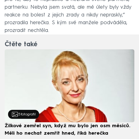
partnerku. Nebyla jsem svatá, ale mé úlety byly vždy
reakce na bolest z jejich zrady a nikdy nepraskly,“
prozradila herečka. S kým své manžele podváděla,
prozradit nechtěla.
Čtěte také
5
fotografií
Žilkové zemřel syn, když mu bylo jen osm měsíců.
Měli ho nechat zemřít hned, říká herečka