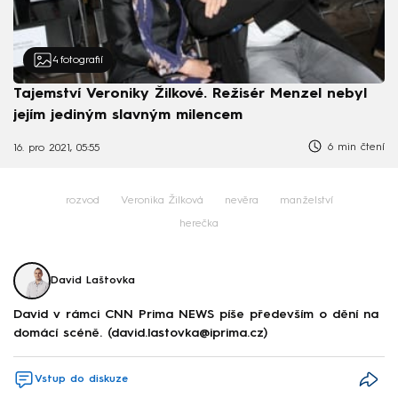
4
fotografií
Tajemství Veroniky Žilkové. Režisér Menzel nebyl
jejím jediným slavným milencem
6 min čtení
16. pro 2021, 05:55
rozvod
Veronika Žilková
nevěra
manželství
herečka
David Laštovka
David v rámci CNN Prima NEWS píše především o dění na
domácí scéně. (david.lastovka@iprima.cz)
Vstup do diskuze