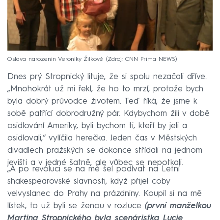
Oslava narozenin Veroniky Žilkové
Zdroj: CNN Prima NEWS
Dnes prý Stropnický lituje, že si spolu nezačali dříve.
„Mnohokrát už mi řekl, že ho to mrzí, protože bych
byla dobrý průvodce životem. Teď říká, že jsme k
sobě patřící dobrodružný pár. Kdybychom žili v době
osidlování Ameriky, byli bychom ti, kteří by jeli a
osidlovali,“ vylíčila herečka. Jeden čas v Městských
divadlech pražských se dokonce střídali na jednom
jevišti a v jedné šatně, ale vůbec se nepotkali.
„A po revoluci se na mě šel podívat na Letní
shakespearovské slavnosti, když přijel coby
velvyslanec do Prahy na prázdniny. Koupil si na mě
lístek, to už byli se ženou v rozluce
(první manželkou
Martina Stropnického byla scenáristka Lucie