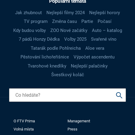
Populární témata
Jak zhubnout
Nejlepší filmy 2024
Nejlepší horory
TV program
Změna času
Partie
Počasí
Kdy budou volby
ZOO Nové začátky
Auto – katalog
7 pádů Honzy Dědka
Volby 2025
Svařené víno
Tatarák podle Pohlreicha
Aloe vera
Pěstování lichořeřišnice
Výpočet ascendentu
Tvarohové knedlíky
Nejlepší palačinky
Švestkový koláč
O FTV Prima
Management
Volná místa
Press