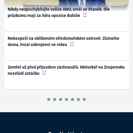
Nikdy nezpochybňujte voliče ANO, smál se Staněk. Dle
průzkumu mají za lídra opozice Babiše
Nebezpečí na oblíbeném středomořském ostrově: Zůstaňte
doma, hrozí ozbrojenci ve videu
Zemřel už před příjezdem záchranářů. Motorkář na Znojemsku
nezvládl zatáčku