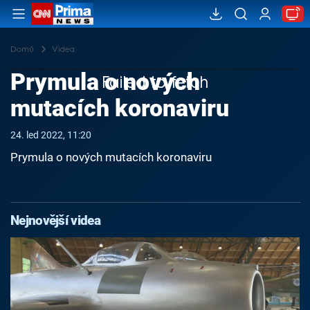
Domů
Videa
Prymula o nových
Failed to fetch
mutacích koronaviru
24. led 2022, 11:20
Prymula o nových mutacích koronaviru
Nejnovější videa