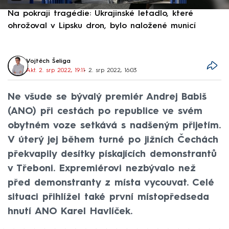
Na pokraji tragédie: Ukrajinské letadlo, které
P
ohrožoval v Lipsku dron, bylo naložené municí
e
Vojtěch Šeliga
Akt. 2. srp 2022, 19:11
• 2. srp 2022, 16:03
Ne všude se bývalý premiér Andrej Babiš
(ANO) při cestách po republice ve svém
obytném voze setkává s nadšeným přijetím.
V úterý jej během turné po jižních Čechách
překvapily desítky pískajících demonstrantů
v Třeboni. Expremiérovi nezbývalo než
před demonstranty z místa vycouvat. Celé
situaci přihlížel také první místopředseda
hnutí ANO Karel Havlíček.