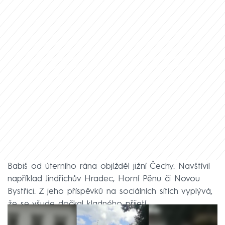
Babiš od úterního rána objížděl jižní Čechy. Navštívil
například Jindřichův Hradec, Horní Pěnu či Novou
Bystřici. Z jeho příspěvků na sociálních sítích vyplývá,
že se všude dočkal kladného přijetí.