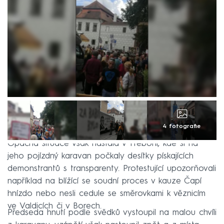
4 fotografie
Opačná situace však nastala v Třeboni, kde si na
jeho pojízdný karavan počkaly desítky pískajících
demonstrantů s transparenty. Protestující upozorňovali
například na blížící se soudní proces v kauze Čapí
hnízdo nebo nesli cedule se směrovkami k věznicím
ve Valdicích či v Borech.
Předseda hnutí podle svědků vystoupil na malou chvíli