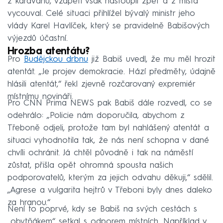
z karavanu, vzápětí však nastoupil zpět a z místa
vycouval. Celé situaci přihlížel bývalý ministr jeho
vlády Karel Havlíček, který se pravidelně Babišových
výjezdů účastní.
Hrozba atentátu?
Pro
Budějckou drbnu
již Babiš uvedl, že mu měl hrozit
atentát. „Je projev demokracie. Hází předměty, údajně
hlásili atentát,“ řekl zjevně rozčarovaný expremiér
místnímu novináři.
Pro CNN Prima NEWS pak Babiš dále rozvedl, co se
odehrálo: „Policie nám doporučila, abychom z
Třeboně odjeli, protože tam byl nahlášený atentát a
situaci vyhodnotila tak, že nás není schopna v dané
chvíli ochránit. Já chtěl původně i tak na náměstí
zůstat, přišla opět ohromná spousta našich
podporovatelů, kterým za jejich odvahu děkuji,“ sdělil.
„Agrese a vulgarita hejtrů v Třeboni byly dnes daleko
za hranou.“
Není to poprvé, kdy se Babiš na svých cestách s
„obytňákem“ setkal s odporem místních. Například v