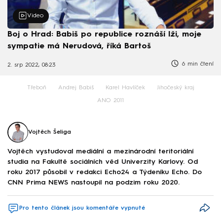
Video
Boj o Hrad: Babiš po republice roznáší lži, moje
sympatie má Nerudová, říká Bartoš
6 min čtení
2. srp 2022, 08:23
Třeboň
Andrej Babiš
Karel Havlíček
Jihočeský kraj
ANO 2011
Vojtěch Šeliga
Vojtěch vystudoval mediální a mezinárodní teritoriální
studia na Fakultě sociálních věd Univerzity Karlovy. Od
roku 2017 působil v redakci Echo24 a Týdeníku Echo. Do
CNN Prima NEWS nastoupil na podzim roku 2020.
Pro tento článek jsou komentáře vypnuté