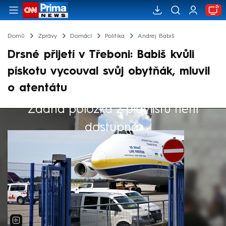
Domů
Zprávy
Domácí
Politika
Andrej Babiš
Drsné přijetí v Třeboni: Babiš kvůli
pískotu vycouval svůj obytňák, mluvil
o atentátu
Žádná položka z playlistu není
Výběr redakce
dostupná.