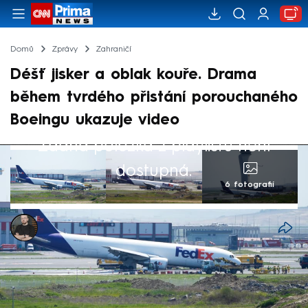
Domů
Zprávy
Zahraničí
Déšť jisker a oblak kouře. Drama
během tvrdého přistání porouchaného
Boeingu ukazuje video
Žádná položka z playlistu není
dostupná.
6 fotografií
Marek Pausz
8. kvě 2024, 21:48
Dramatické chvíle mají za sebou
zaměstnanci letiště v tureckém Istanbulu.