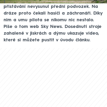
Nákladnímu Boeingu 767 se během
přistávání nevysunul přední podvozek. Na
dráze proto čekali hasiči a záchranáři. Díky
nim a umu pilota se nikomu nic nestalo.
Píše o tom web Sky News. Dosednutí stroje
zahalené v jiskrách a dýmu ukazuje video,
které si můžete pustit v úvodu článku.