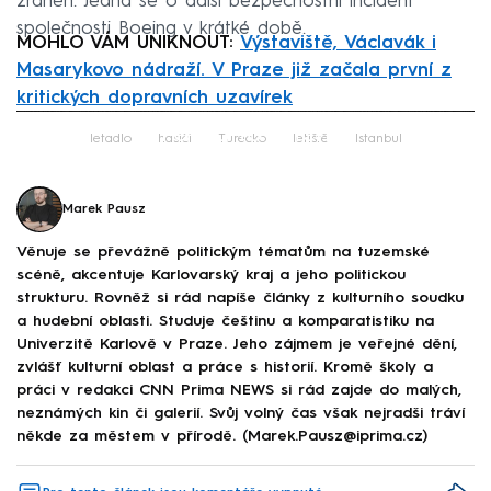
zraněn. Jedná se o další bezpečnostní incident
společnosti Boeing v krátké době.
MOHLO VÁM UNIKNOUT:
Výstaviště, Václavák i
Masarykovo nádraží. V Praze již začala první z
kritických dopravních uzavírek
Failed to fetch
letadlo
hasiči
Turecko
letiště
Istanbul
Marek Pausz
Věnuje se převážně politickým tématům na tuzemské
scéně, akcentuje Karlovarský kraj a jeho politickou
strukturu. Rovněž si rád napíše články z kulturního soudku
a hudební oblasti. Studuje češtinu a komparatistiku na
Univerzitě Karlově v Praze. Jeho zájmem je veřejné dění,
zvlášť kulturní oblast a práce s historií. Kromě školy a
práci v redakci CNN Prima NEWS si rád zajde do malých,
neznámých kin či galerií. Svůj volný čas však nejradši tráví
někde za městem v přírodě. (Marek.Pausz@iprima.cz)