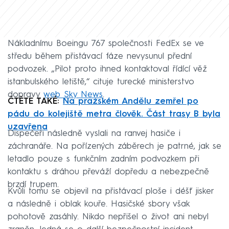
Nákladnímu Boeingu 767 společnosti FedEx se ve
středu během přistávací fáze nevysunul přední
podvozek. „Pilot proto ihned kontaktoval řídící věž
istanbulského letiště,“ cituje turecké ministerstvo
dopravy
web Sky News
.
ČTĚTE TAKÉ:
Na pražském Andělu zemřel po
pádu do kolejiště metra člověk. Část trasy B byla
uzavřena
Dispečeři následně vyslali na ranvej hasiče i
záchranáře. Na pořízených záběrech je patrné, jak se
letadlo pouze s funkčním zadním podvozkem při
kontaktu s dráhou převáží dopředu a nebezpečně
brzdí trupem.
Kvůli tomu se objevil na přistávací ploše i déšť jisker
a následně i oblak kouře. Hasičské sbory však
pohotově zasáhly. Nikdo nepřišel o život ani nebyl