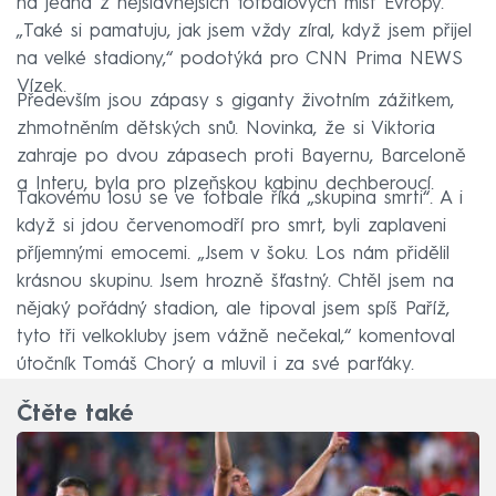
na jedna z nejslavnějších fotbalových míst Evropy.
„Také si pamatuju, jak jsem vždy zíral, když jsem přijel
na velké stadiony,“ podotýká pro CNN Prima NEWS
Vízek.
Především jsou zápasy s giganty životním zážitkem,
zhmotněním dětských snů. Novinka, že si Viktoria
zahraje po dvou zápasech proti Bayernu, Barceloně
a Interu, byla pro plzeňskou kabinu dechberoucí.
Takovému losu se ve fotbale říká „skupina smrti“. A i
když si jdou červenomodří pro smrt, byli zaplaveni
příjemnými emocemi. „Jsem v šoku. Los nám přidělil
krásnou skupinu. Jsem hrozně šťastný. Chtěl jsem na
nějaký pořádný stadion, ale tipoval jsem spíš Paříž,
tyto tři velkokluby jsem vážně nečekal,“ komentoval
útočník Tomáš Chorý a mluvil i za své parťáky.
Čtěte také