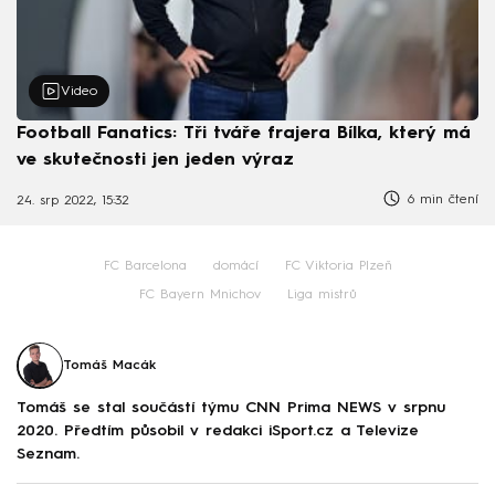
Video
Football Fanatics: Tři tváře frajera Bílka, který má
ve skutečnosti jen jeden výraz
6 min čtení
24. srp 2022, 15:32
FC Barcelona
domácí
FC Viktoria Plzeň
FC Bayern Mnichov
Liga mistrů
Tomáš Macák
Tomáš se stal součástí týmu CNN Prima NEWS v srpnu
2020. Předtím působil v redakci iSport.cz a Televize
Seznam.