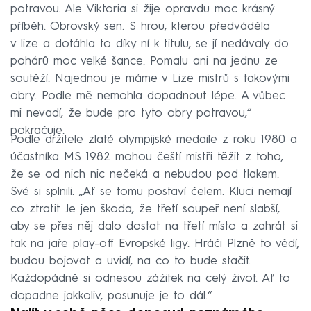
potravou. Ale Viktoria si žije opravdu moc krásný
příběh. Obrovský sen. S hrou, kterou předváděla
v lize a dotáhla to díky ní k titulu, se jí nedávaly do
pohárů moc velké šance. Pomalu ani na jednu ze
soutěží. Najednou je máme v Lize mistrů s takovými
obry. Podle mě nemohla dopadnout lépe. A vůbec
mi nevadí, že bude pro tyto obry potravou,“
pokračuje.
Podle držitele zlaté olympijské medaile z roku 1980 a
účastníka MS 1982 mohou čeští mistři těžit z toho,
že se od nich nic nečeká a nebudou pod tlakem.
Své si splnili. „Ať se tomu postaví čelem. Kluci nemají
co ztratit. Je jen škoda, že třetí soupeř není slabší,
aby se přes něj dalo dostat na třetí místo a zahrát si
tak na jaře play-off Evropské ligy. Hráči Plzně to vědí,
budou bojovat a uvidí, na co to bude stačit.
Každopádně si odnesou zážitek na celý život. Ať to
dopadne jakkoliv, posunuje je to dál.“