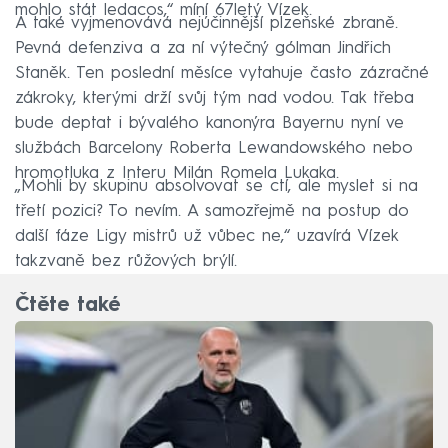
mohlo stát ledacos,“ míní 67letý Vízek.
A také vyjmenovává nejúčinnější plzeňské zbraně.
Pevná defenziva a za ní výtečný gólman Jindřich
Staněk. Ten poslední měsíce vytahuje často zázračné
zákroky, kterými drží svůj tým nad vodou. Tak třeba
bude deptat i bývalého kanonýra Bayernu nyní ve
službách Barcelony Roberta Lewandowského nebo
hromotluka z Interu Milán Romela Lukaka.
„Mohli by skupinu absolvovat se ctí, ale myslet si na
třetí pozici? To nevím. A samozřejmě na postup do
další fáze Ligy mistrů už vůbec ne,“ uzavírá Vízek
takzvaně bez růžových brýlí.
Čtěte také