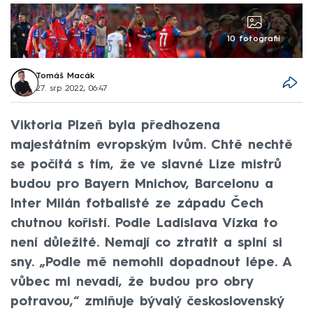
10 fotografií
Tomáš Macák
27. srp 2022, 06:47
Viktoria Plzeň byla předhozena
majestátním evropským lvům. Chtě nechtě
se počítá s tím, že ve slavné Lize mistrů
budou pro Bayern Mnichov, Barcelonu a
Inter Milán fotbalisté ze západu Čech
chutnou kořistí. Podle Ladislava Vízka to
není důležité. Nemají co ztratit a splní si
sny. „Podle mě nemohli dopadnout lépe. A
vůbec mi nevadí, že budou pro obry
potravou,“ zmiňuje bývalý československý