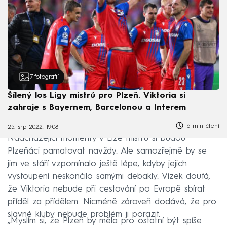
7
fotografií
Šílený los Ligy mistrů pro Plzeň. Viktoria si
zahraje s Bayernem, Barcelonou a Interem
6 min čtení
25. srp 2022, 19:08
Nadcházející momenty v Lize mistrů si budou
Plzeňáci pamatovat navždy. Ale samozřejmě by se
jim ve stáří vzpomínalo ještě lépe, kdyby jejich
vystoupení neskončilo samými debakly. Vízek doufá,
že Viktoria nebude při cestování po Evropě sbírat
příděl za přídělem. Nicméně zároveň dodává, že pro
slavné kluby nebude problém ji porazit.
„Myslím si, že Plzeň by měla pro ostatní být spíše