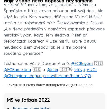
Najít v sobě něco doposud neznámého
Vízek větří šanci v tom, že „monstra“ z Německa,
Španělska a Itálie zrovna nebudou mít svůj den. „Ale
když to tyto týmy rozbalí, dělám nad Viktorií křížek,“
usmívá se trojnásobný mistr Československa s Duklou.
„Ale třeba především v domácích zápasech předvede
heroický výkon. Když jsem sledoval Plzeň při
předchozích účastech v Lize mistrů, určitě ostudu
neudělala. Jsem zvědav, jak se s tím popere
současná generace.“
Těšíme se na vás v Doosan Areně,
@FCBayern
🇩🇪,
@FCBarcelona
🇪🇸 a
@Inter
🇮🇹👋
#fcvp
#UCL
@ChampionsLeague
pic.twitter.com/bLbpNi7jZi
— FC Viktoria Plzeň (@fcviktorkaplzen)
August 25, 2022
MS ve fotbale 2022
Program a výsledky