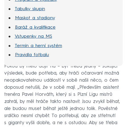
Tabulky skupin
Maskot a stadiony
Baráž a kvalifikace
Vstupenky na MS
Termín a herní systém
Pravidla fotbalu
Pokud by mělo dojít na – byť třeba jediný – šokující
výsledek, bude potřeba, aby hráči očarovaní možná
neopakovatelnou událostí v sobě našli něco, o čem
doposud netušili, že v sobě mají. „Především asistent
trenéra Pavel Horváth, který si s Plzní Ligu mistrů
zahrál, by měl hráče takto nastavit. Jsou zvyklí běhat,
ale budou muset běhat ještě jednou tolik. Pověstné
srdíčko nesmí chybět. To potřebují, aby ze střetnutí
s giganty vyšli dobře, a ne s ostudou. Aby se třeba