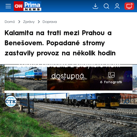
Domů
Zprávy
Doprava
Kalamita na trati mezi Prahou a
Benešovem. Popadané stromy
zastavily provoz na několik hodin
Žádná položka z playlistu není
dostupná.
6 fotografií
ČTK
16. dub 2024, 06:25
Provoz vlaků na železniční trati Praha –
Benešov v úseku mezi Čerčany a