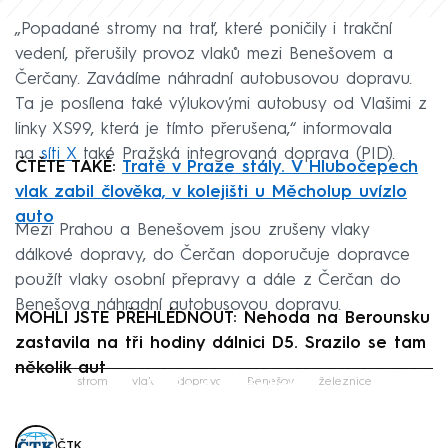
„Popadané stromy na trať, které poničily i trakční
vedení, přerušily provoz vlaků mezi Benešovem a
Čerčany. Zavádíme náhradní autobusovou dopravu.
Ta je posílena také výlukovými autobusy od Vlašimi z
linky XS99, která je tímto přerušena,“ informovala
na
síti X
také Pražská integrovaná doprava (PID).
ČTĚTE TAKÉ:
Tratě v Praze stály. V Hlubočepech
vlak zabil člověka, v kolejišti u Měcholup uvízlo
auto
Mezi Prahou a Benešovem jsou zrušeny vlaky
dálkové dopravy, do Čerčan doporučuje dopravce
použít vlaky osobní přepravy a dále z Čerčan do
Benešova náhradní autobusovou dopravu.
MOHLI JSTE PŘEHLÉDNOUT: Nehoda na Berounsku
zastavila na tři hodiny dálnici D5. Srazilo se tam
několik aut
Failed to fetch
strom
vlak
doprava
Benešov
železnice
ČTK