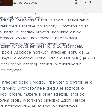
6 min čtení
22. led 2021, 09:32
ného na pořadu dne, ale bude záležet na tom, jak
 nezvedl pohyb obyvatel.
 zástupci cestovního ruchu a sportu zaslali tento
ení areálů, ideálně od soboty. Upozornili na to,
ě fatální a začátek provozu například až od
nepomohl. Zvýšení návštěvnosti neočekávají.
žby, chybějí cizinci nebo školní zájezdy.
zatím fungovat jen mezi 18. a 26. prosincem.
na podle Asociace horských středisek jednu až 1,2
 průmyslu a obchodu Karla Havlíčka (za ANO) je 450
počtu ročně přinášejí zhruba 13 miliard korun.
ch obyvatel.
tředisek došla s vládou trpělivost a chystají se o
y a vleky. „Provozovatelé areálu se rozhodli o
 kdo chcete, můžete si přijet zajezdit,“ stojí od
ém profilu lyžařského střediska Zadní Telnice
a informací, aby se zájemci o víkendovou