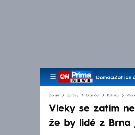
Domácí
Zahranič
Pořady
Domů
Zprávy
Domácí
Politika
Vlád
Vleky se zatím ner
že by lidé z Brna 