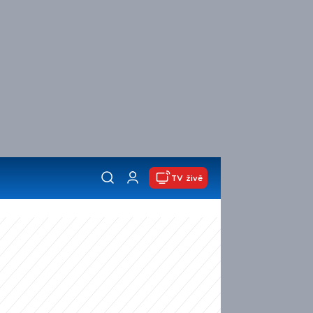
TV živě