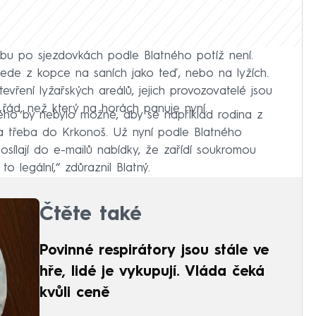
u po sjezdovkách podle Blatného potíž není.
 jede z kopce na saních jako teď, nebo na lyžích.
vření lyžařských areálů, jejich provozovatelé jsou
 řád, než který na horách panuje nyní.
tného by nebylo možné, aby se například rodina z
la třeba do Krkonoš. Už nyní podle Blatného
osílají do e-mailů nabídky, že zařídí soukromou
o legální,“ zdůraznil Blatný.
Čtěte také
Povinné respirátory jsou stále ve
hře, lidé je vykupují. Vláda čeká
kvůli ceně