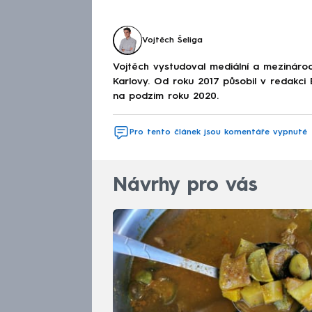
Vojtěch Šeliga
Vojtěch vystudoval mediální a mezinárodní
Karlovy. Od roku 2017 působil v redakc
na podzim roku 2020.
Pro tento článek jsou komentáře vypnuté
Návrhy pro vás