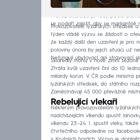
Provoz skiareálů je tedy podle Blat
se podaří zajistit, aby se markantně
Provozovatelé lyžařských středisek a
týden vládě výzvu se žádostí o otevř
že každý další den uzavření je pro n
poloviny února by jejich situaci už 
Nefungují ubytovací ani stravovací slu
Skiareály mohly v nové zimní sezoně 
Ztráta kvůli uzavření činí do 10. led
miliardy korun. V ČR podle ministra
lyžařských středisek, do státního roz
Zaměstnávají 45 000 převážně místní
Rebelující vlekaři
Některým provozovatelům lyžařských s
nadcházejícím víkendu spustit lanovk
víkendu 23.–24. 1. spustit vleky, takže
čtvrtečního odpoledne na facebookov
v Krušných horách. Výzva je doplněn