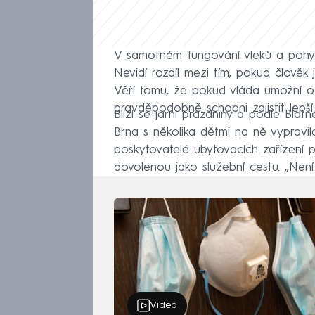
V samotném fungování vleků a pohyb
Nevidí rozdíl mezi tím, pokud člověk
Věří tomu, že pokud vláda umožní ote
pravděpodobně schopni zajistit lepší
Blíží se jarní prázdniny a podle Bla
Brna s několika dětmi na ně vypravi
poskytovatelé ubytovacích zařízení p
dovolenou jako služební cestu. „Není t
Video