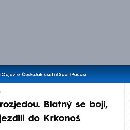
í
Objevte Česko
Jak ušetřit
Sport
Počasí
a
ozjedou. Blatný se bojí,
jezdili do Krkonoš