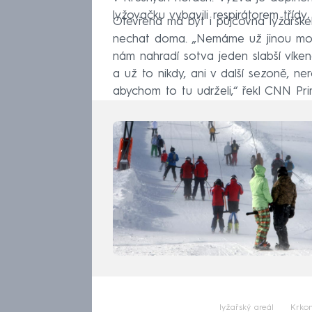
lyžovačku vybavili respirátorem třídy
Otevřená má být i půjčovna lyžařské
nechat doma. „Nemáme už jinou možn
nám nahradí sotva jeden slabší vík
a už to nikdy, ani v další sezoně, n
abychom to tu udrželi,“ řekl CNN P
lyžařský areál
Krko