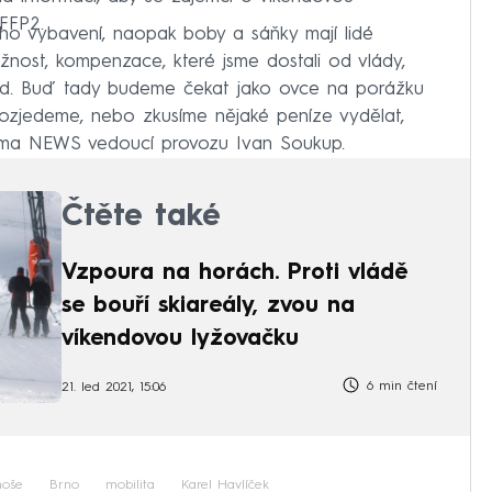
 FFP2.
ho vybavení, naopak boby a sáňky mají lidé
ost, kompenzace, které jsme dostali od vlády,
end. Buď tady budeme čekat jako ovce na porážku
erozjedeme, nebo zkusíme nějaké peníze vydělat,
rima NEWS vedoucí provozu Ivan Soukup.
Čtěte také
Vzpoura na horách. Proti vládě
se bouří skiareály, zvou na
víkendovou lyžovačku
6 min čtení
21. led 2021, 15:06
noše
Brno
mobilita
Karel Havlíček