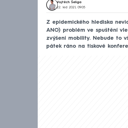
Vojtěch Šeliga
22. led 2021, 09:05
Z epidemického hlediska nevidí
ANO) problém ve spuštění vle
zvýšení mobility. Nebude to v
pátek ráno na tiskové konfere