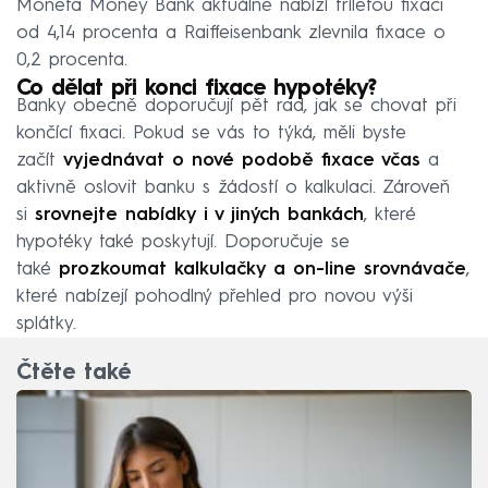
Moneta Money Bank aktuálně nabízí tříletou fixaci
od 4,14 procenta a Raiffeisenbank zlevnila fixace o
0,2 procenta.
Co dělat při konci fixace hypotéky?
Banky obecně doporučují pět rad, jak se chovat při
končící fixaci. Pokud se vás to týká, měli byste
začít
vyjednávat o nové podobě fixace včas
a
aktivně oslovit banku s žádostí o kalkulaci. Zároveň
si
srovnejte nabídky i v jiných bankách
, které
hypotéky také poskytují. Doporučuje se
také
prozkoumat kalkulačky a on-line srovnávače
,
které nabízejí pohodlný přehled pro novou výši
splátky.
Čtěte také