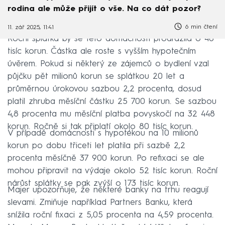
rodina ale může přijít o vše. Na co dát pozor?
6 min čtení
11. zář 2025, 11:41
Roční splátka by se této domácnosti prodražila o 48
tisíc korun. Částka ale roste s vyšším hypotečním
úvěrem. Pokud si některý ze zájemců o bydlení vzal
půjčku pět milionů korun se splátkou 20 let a
průměrnou úrokovou sazbou 2,2 procenta, dosud
platil zhruba měsíční částku 25 700 korun. Se sazbou
4,8 procenta mu měsíční platba povyskočí na 32 448
korun. Ročně si tak připlatí okolo 80 tisíc korun.
V případě domácnosti s hypotékou na 10 milionů
korun po dobu třiceti let platila při sazbě 2,2
procenta měsíčně 37 900 korun. Po refixaci se ale
mohou připravit na výdaje okolo 52 tisíc korun. Roční
nárůst splátky se pak zvýší o 173 tisíc korun.
Majer upozorňuje, že některé banky na trhu reagují
slevami. Zmiňuje například Partners Banku, která
snížila roční fixaci z 5,05 procenta na 4,59 procenta.