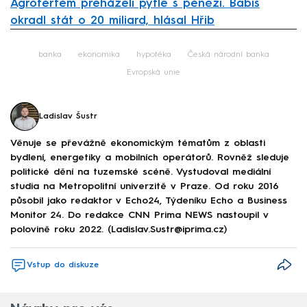
Agrofertem přeházeli pytle s penězi. Babiš
okradl stát o 20 miliard, hlásal Hřib
Failed to fetch
banka
ekonomika
hypotéka
Česká národní banka
Evropská unie
Ladislav Šustr
Věnuje se převážně ekonomickým tématům z oblasti
bydlení, energetiky a mobilních operátorů. Rovněž sleduje
politické dění na tuzemské scéně. Vystudoval mediální
studia na Metropolitní univerzitě v Praze. Od roku 2016
působil jako redaktor v Echo24, Týdeníku Echo a Business
Monitor 24. Do redakce CNN Prima NEWS nastoupil v
polovině roku 2022. (Ladislav.Sustr@iprima.cz)
Vstup do diskuze