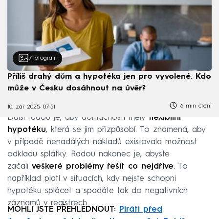
7
fotografií
Příliš drahý dům a hypotéka jen pro vyvolené. Kdo
může v Česku dosáhnout na úvěr?
6 min čtení
10. zář 2025, 07:51
Další radou je, aby domácnosti měly
flexibilní
hypotéku
, která se jim přizpůsobí. To znamená, aby
v případě nenadálých nákladů existovala možnost
odkladu splátky. Radou nakonec je, abyste
začali
veškeré problémy řešit co nejdříve
. To
například platí v situacích, kdy nejste schopni
hypotéku splácet a spadáte tak do negativních
záznamů v registrech.
MOHLI JSTE PŘEHLÉDNOUT:
Piráti před