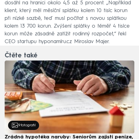
dosáhl na hranici okolo 4,5 až 5 procent. „Například
klient, který měl měsíční splátku kolem 10 tisíc korun
při nízké sazbě, teď musí počítat s novou splátkou
kolem 13 700 korun. Zvýšení splátky o téměř 4 tisíce
korun může zásadně zatížit rodinný rozpočet,“ řekl
CEO startupu hyponamíru.cz Miroslav Majer.
Čtěte také
9
fotografií
Zrádná hypotéka naruby: Seniorům zajistí peníze,