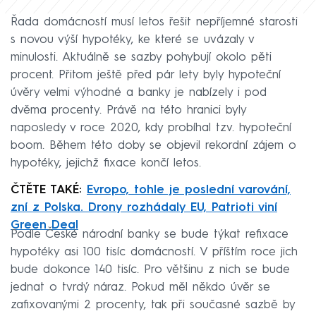
Řada domácností musí letos řešit nepříjemné starosti
s novou výší hypotéky, ke které se uvázaly v
minulosti. Aktuálně se sazby pohybují okolo pěti
procent. Přitom ještě před pár lety byly hypoteční
úvěry velmi výhodné a banky je nabízely i pod
dvěma procenty. Právě na této hranici byly
naposledy v roce 2020, kdy probíhal tzv. hypoteční
boom. Během této doby se objevil rekordní zájem o
hypotéky, jejichž fixace končí letos.
ČTĚTE TAKÉ:
Evropo, tohle je poslední varování,
zní z Polska. Drony rozhádaly EU, Patrioti viní
Green Deal
Podle České národní banky se bude týkat refixace
hypotéky asi 100 tisíc domácností. V příštím roce jich
bude dokonce 140 tisíc. Pro většinu z nich se bude
jednat o tvrdý náraz. Pokud měl někdo úvěr se
zafixovanými 2 procenty, tak při současné sazbě by