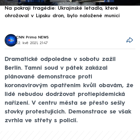
Na pokraji tragédie: Ukrajinské letadlo, které
P
ohrožoval v Lipsku dron, bylo naložené municí
e
CNN Prima NEWS
22. kvě 2021, 21:47
Dramatické odpoledne v sobotu zažil
Berlín. Tamní soud v pátek zakázal
plánované demonstrace proti
koronavirovým opatřením kvůli obavám, že
lidé nebudou dodržovat protiepidemická
nařízení. V centru města se přesto sešly
stovky protestujících. Demonstrace se však
zvrhla ve střety s policií.