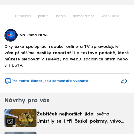
Německo
policie
Berlín
demonstrace
vodní děla
CNN Prima NEWS
Díky úzké spolupráci redakcí online a TV zpravodajství
vám přinášíme desítky reportáží i v textové podobě, které
můžete sledovat v televizi, na webu, sociálních sítích nebo
v HbbTV.
Pro tento článek jsou komentáře vypnuté
Návrhy pro vás
Žebříček nejhorších jídel světa.
Umístily se i tři české pokrmy, vévodí
skandinávská kuchyně