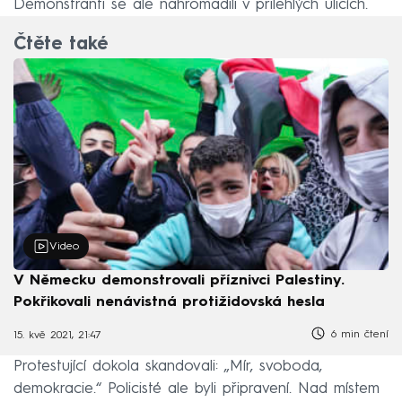
Demonstranti se ale nahromadili v přilehlých ulicích.
Čtěte také
Video
V Německu demonstrovali příznivci Palestiny.
Pokřikovali nenávistná protižidovská hesla
6 min čtení
15. kvě 2021, 21:47
Protestující dokola skandovali: „Mír, svoboda,
demokracie.“ Policisté ale byli připravení. Nad místem