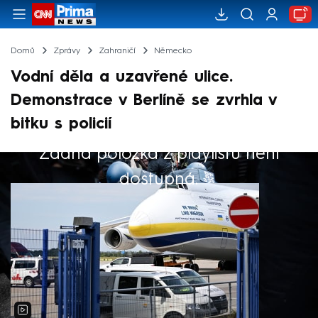
Domů
Zprávy
Zahraničí
Německo
Vodní děla a uzavřené ulice.
Demonstrace v Berlíně se zvrhla v
bitku s policií
Žádná položka z playlistu není
Výběr redakce
dostupná.