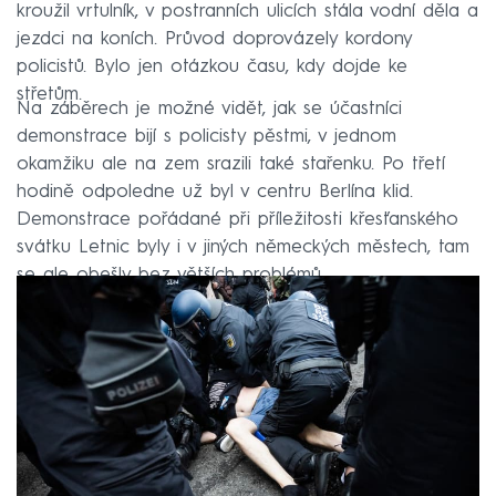
kroužil vrtulník, v postranních ulicích stála vodní děla a
jezdci na koních. Průvod doprovázely kordony
policistů. Bylo jen otázkou času, kdy dojde ke
střetům.
Na záběrech je možné vidět, jak se účastníci
demonstrace bijí s policisty pěstmi, v jednom
okamžiku ale na zem srazili také stařenku. Po třetí
hodině odpoledne už byl v centru Berlína klid.
Demonstrace pořádané při příležitosti křesťanského
svátku Letnic byly i v jiných německých městech, tam
se ale obešly bez větších problémů.