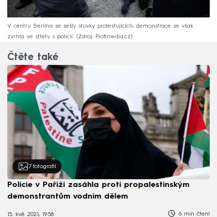
V centru Berlína se sešly stovky protestujících, demonstrace se však
zvrhla ve střety s policií.
Zdroj: Profimedia.cz
Čtěte také
7
fotografií
Policie v Paříži zasáhla proti propalestinským
demonstrantům vodním dělem
6 min čtení
15. kvě 2021, 19:58