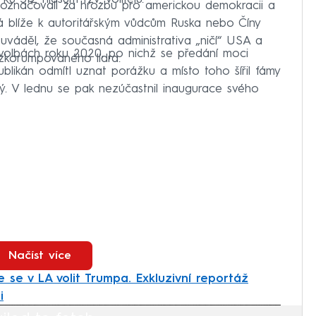
 označovali za hrozbu pro americkou demokracii a
 má blíže k autoritářským vůdcům Ruska nebo Číny
váděl, že současná administrativa „ničí“ USA a
 volbách roku 2020, po nichž se předání moci
zkorumpovaného lídra.
likán odmítl uznat porážku a místo toho šířil fámy
ý. V lednu se pak nezúčastnil inaugurace svého
Načíst více
 se v LA volit Trumpa. Exkluzivní reportáž
i