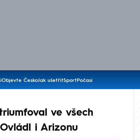
í
Objevte Česko
Jak ušetřit
Sport
Počasí
triumfoval ve všech
 Ovládl i Arizonu