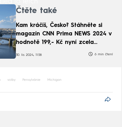
iled to fetch
Čtěte také
Kam kráčíš, Česko? Stáhněte si
magazín CNN Prima NEWS 2024 v
hodnotě 199,- Kč nyní zcela
ZDARMA
6 min čtení
30. lis 2024, 11:58
a
volby
Pensylvánie
Michigan