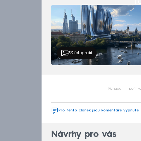
Fa
39
fotografií
Kanada
politik
Pro tento článek jsou komentáře vypnuté
Návrhy pro vás