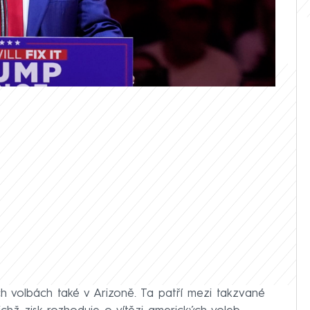
 ve všech sedmi klíčových státech. Ve
ícím prezidentem Joem Bidenem. Vše
eportáži.
h volbách také v Arizoně. Ta patří mezi takzvané