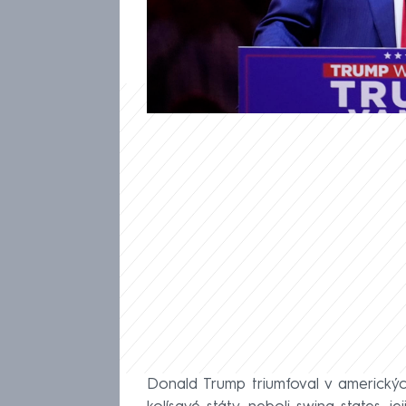
ve státě Arizona. Zvítězil tak
středu se Trump sejde s konč
podstatné sledujte v on-line r
Donald Trump triumfoval v americkýc