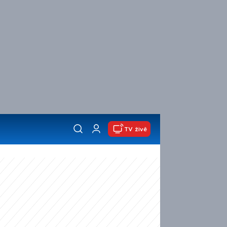
TV živě