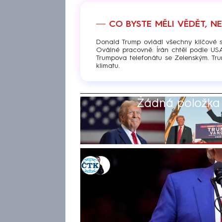
CO BYSTE MĚLI VĚDĚT, N
Donald Trump ovládl všechny klíčové s
Oválné pracovně. Írán chtěl podle US
Trumpova telefonátu se Zelenským. Tr
klimatu.
Žádná položka z
ČTK
,
Václav Černý
Akt. 10. lis 2024, 23:18
• 5. lis 2024, 07:04
Republikán Donald Trump v am
projekcí porazil svou demokr