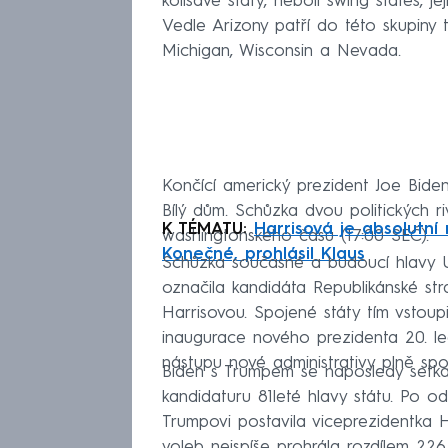
kolísavé státy, neboli swing states, j
Vedle Arizony patří do této skupiny t
Michigan, Wisconsin a Nevada.
Končící americký prezident Joe Bide
Bílý dům. Schůzka dvou politických r
K TÉMATU:
Harrisová je absolutní 
washingtonského času (17:00 SEČ).
Konečné, prohlásil Klaus
Schůzka současné a budoucí hlavy 
označila kandidáta Republikánské st
Harrisovou. Spojené státy tím vstou
inaugurace nového prezidenta 20. led
nástupu nové administrativy plně spo
Biden s Trumpem se naposledy setkal
kandidaturu 81leté hlavy státu. Po 
Trumpovi postavila viceprezidentka Ha
voleb nejspíše prohrála rozdílem 226 