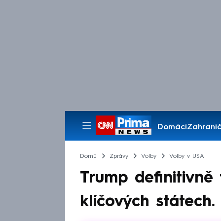
Domácí
Zahranič
Pořady
Domů
Zprávy
Volby
Volby v USA
Trump definitivně 
klíčových státech.