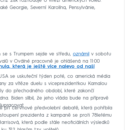
ejichž zisk rozhoduje o vítězi amerických voleb.
aké Georgie, Severní Karolína, Pensylvánie,
n se s Trumpem sejde ve středu,
oznámil
v sobotu
ivalů v Oválné pracovně je ohlášená na 11:00
nula, která je ještě více nalevo od naší
USA se uskuteční týden poté, co americká média
rany za vítěze duelu s viceprezidentkou Kamalou
pily do přechodného období, které zakončí
na. Biden slíbil, že jeho vláda bude na přípravě
lupracovat.
i při červnové předvolební debatě, která pohřbila
odstoupení prezidenta z kampaně se proti 78letému
rrisová, která podle stále neoficiálních výsledků
ku 312 hlasům tzv. volitelů.