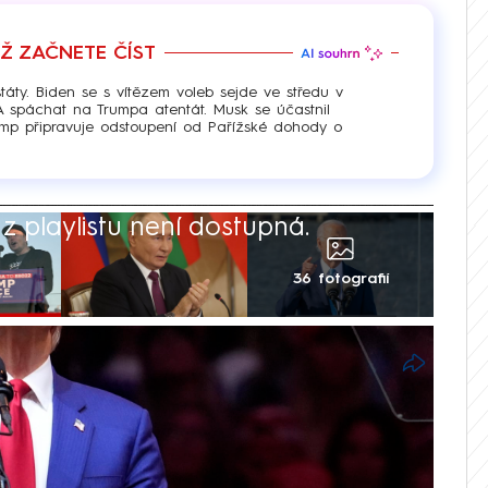
EŽ ZAČNETE ČÍST
táty. Biden se s vítězem voleb sejde ve středu v
A spáchat na Trumpa atentát. Musk se účastnil
ump připravuje odstoupení od Pařížské dohody o
 playlistu není dostupná.
36 fotografií
erických prezidentských volbách podle
atickou soupeřku Kamalu Harrisovou také