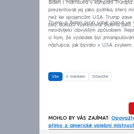
Biden i Harrisová v kampani Trumpa
prezentovali jej jako politika, který
než ke spojencům USA. Trump zase u
Trump a Biden proti sobě stanuli ve
bez důkazů vykresloval Bidena jako 
neodvíjelo obvyklým způsobem. Repub
o tom, že výsledek byl zmanipulovan
nástupce, jak bývalo v USA zvykem.
Vše
S médiem
Důležité
MOHLO BY VÁS ZAJÍMAT:
Opovažte
přímo z americké volební místnost