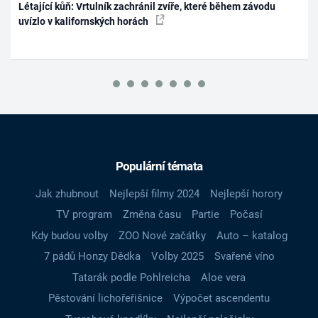
Létající kůň: Vrtulník zachránil zvíře, které během závodu
uvízlo v kalifornských horách
Populární témata
Jak zhubnout
Nejlepší filmy 2024
Nejlepší horory
TV program
Změna času
Partie
Počasí
Kdy budou volby
ZOO Nové začátky
Auto – katalog
7 pádů Honzy Dědka
Volby 2025
Svařené víno
Tatarák podle Pohlreicha
Aloe vera
Pěstování lichořeřišnice
Výpočet ascendentu