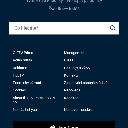
Tvarohové knedlíky
Nejlepší palačinky
Švestkový koláč
O FTV Prima
Management
Volná místa
Press
Reklama
Castingy a výzvy
HbbTV
Kontakty
Podmínky užívání
Zpracování osobních údajů
Cookies
Nápověda
Vlastník FTV Prima spol. s
Redakce
r.o.
Nahlásit chybu
Nastavení soukromí