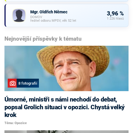
Mgr. Oldřich Němec
3,96 %
DOMOV
1 226 hlasů
ředitel odboru MPSV, věk 52 let
Nejnovější příspěvky k tématu
8 fotografií
Úmorné, ministři s námi nechodí do debat,
popsal Grolich situaci v opozici. Chystá velký
krok
Téma: Opozice