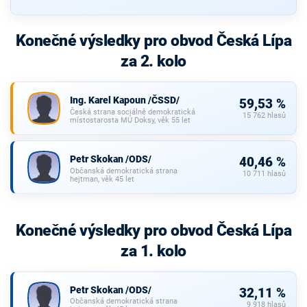
Konečné výsledky pro obvod Česká Lípa
za 2. kolo
Ing. Karel Kapoun /ČSSD/
59,53 %
Česká strana sociálně demokratická
15 762 hlasů
místostarosta MÚ Doksy, věk 55 let
Petr Skokan /ODS/
40,46 %
Občanská demokratická strana
10 711 hlasů
hejtman, věk 45 let
Konečné výsledky pro obvod Česká Lípa
za 1. kolo
Petr Skokan /ODS/
32,11 %
Občanská demokratická strana
9 918 hlasů