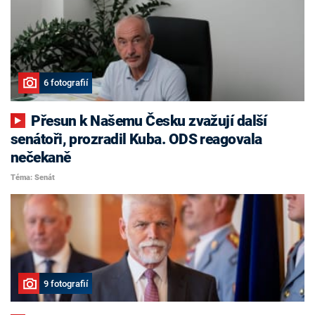
6 fotografií
Přesun k Našemu Česku zvažují další
senátoři, prozradil Kuba. ODS reagovala
nečekaně
Téma: Senát
9 fotografií