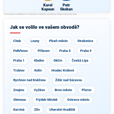
Karel
Petr
Kapoun
Skokan
Jak se volilo ve vašem obvodě?
Cheb
Louny
Plzeň-město
Strakonice
Pelhřimov
Příbram
Praha 5
Praha 9
Praha 1
Kladno
Děčín
Česká Lípa
Trutnov
Kolín
Hradec Králové
Rychnov nad Kněžnou
Žďár nad Sázavou
Znojmo
Vyškov
Brno-město
Přerov
Olomouc
Frýdek-Místek
Ostrava-město
Karviná
Zlín
Uherské Hradiště