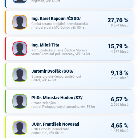
hejtman, věk 45 let
Ing. Karel Kapoun /ČSSD/
27,76 %
Česká strana sociálně demokratická
8 574 hlasů
místostarosta MÚ Doksy, věk 55 let
Ing. Miloš Tita
15,79 %
Komunistická strana Čech a Moravy
4 877 hlasů
vrchní komisař pož. ochrany, věk 51 let
Jaromír Dvořák /SOS/
9,13 %
Strana pro otevřenou společnost
2 822 hlasů
učitel, věk 47 let
PhDr. Miroslav Hudec /SZ/
6,57 %
Strana zelených
2 030 hlasů
ředitel Pedagog.-psych.poradny, věk 56 let
JUDr. František Novosad
4,65 %
SNK Evropští demokraté
1 439 hlasů
podnikatel, věk 56 let