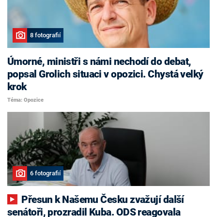
8 fotografií
Úmorné, ministři s námi nechodí do debat,
popsal Grolich situaci v opozici. Chystá velký
krok
Téma: Opozice
6 fotografií
Přesun k Našemu Česku zvažují další
senátoři, prozradil Kuba. ODS reagovala