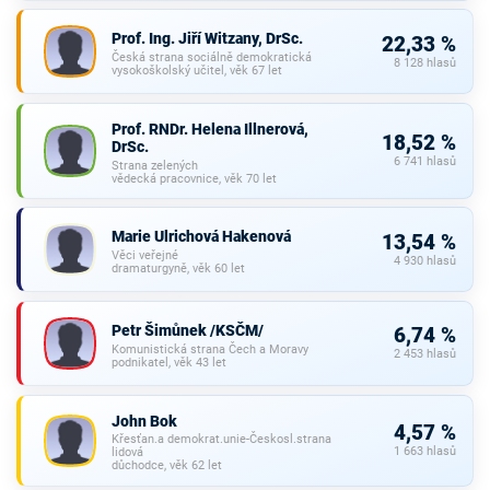
Prof. Ing. Jiří Witzany, DrSc.
22,33 %
Česká strana sociálně demokratická
8 128 hlasů
vysokoškolský učitel, věk 67 let
Prof. RNDr. Helena Illnerová,
18,52 %
DrSc.
6 741 hlasů
Strana zelených
vědecká pracovnice, věk 70 let
Marie Ulrichová Hakenová
13,54 %
Věci veřejné
4 930 hlasů
dramaturgyně, věk 60 let
Petr Šimůnek /KSČM/
6,74 %
Komunistická strana Čech a Moravy
2 453 hlasů
podnikatel, věk 43 let
John Bok
4,57 %
Křesťan.a demokrat.unie-Českosl.strana
1 663 hlasů
lidová
důchodce, věk 62 let