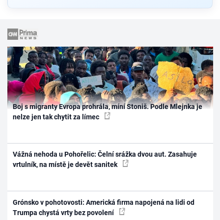
Boj s migranty Evropa prohrála, míní Stoniš. Podle Mlejnka je
nelze jen tak chytit za límec
Vážná nehoda u Pohořelic: Čelní srážka dvou aut. Zasahuje
vrtulník, na místě je devět sanitek
Grónsko v pohotovosti: Americká firma napojená na lidi od
Trumpa chystá vrty bez povolení