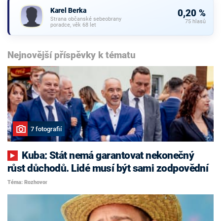
Karel Berka
0,20 %
Strana občanské sebeobrany
75 hlasů
poradce, věk 68 let
Nejnovější příspěvky k tématu
7 fotografií
Kuba: Stát nemá garantovat nekonečný
růst důchodů. Lidé musí být sami zodpovědní
Téma: Rozhovor