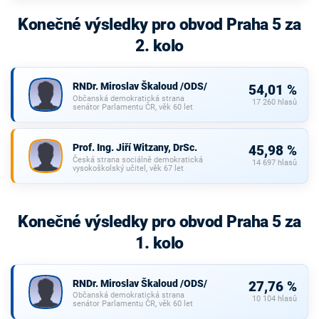
Konečné výsledky pro obvod Praha 5 za
2. kolo
RNDr. Miroslav Škaloud /ODS/
54,01 %
Občanská demokratická strana
17 260 hlasů
senátor Parlamentu ČR, věk 60 let
Prof. Ing. Jiří Witzany, DrSc.
45,98 %
Česká strana sociálně demokratická
14 697 hlasů
vysokoškolský učitel, věk 67 let
Konečné výsledky pro obvod Praha 5 za
1. kolo
RNDr. Miroslav Škaloud /ODS/
27,76 %
Občanská demokratická strana
10 104 hlasů
senátor Parlamentu ČR, věk 60 let