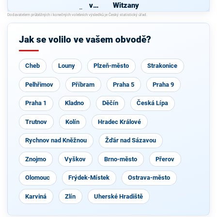
v
Witzany
Škaloud
Jak se volilo ve vašem obvodě?
Cheb
Louny
Plzeň-město
Strakonice
Pelhřimov
Příbram
Praha 5
Praha 9
Praha 1
Kladno
Děčín
Česká Lípa
Trutnov
Kolín
Hradec Králové
Rychnov nad Kněžnou
Žďár nad Sázavou
Znojmo
Vyškov
Brno-město
Přerov
Olomouc
Frýdek-Místek
Ostrava-město
Karviná
Zlín
Uherské Hradiště