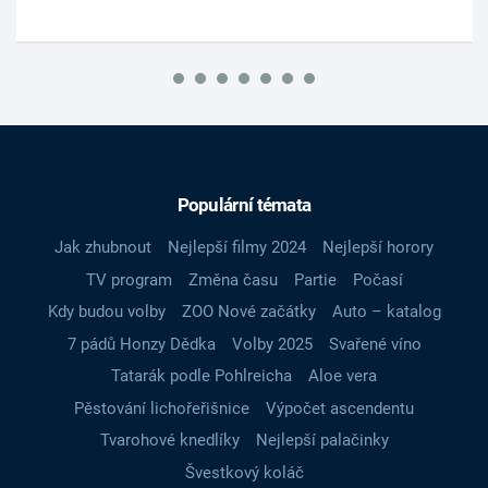
Populární témata
Jak zhubnout
Nejlepší filmy 2024
Nejlepší horory
TV program
Změna času
Partie
Počasí
Kdy budou volby
ZOO Nové začátky
Auto – katalog
7 pádů Honzy Dědka
Volby 2025
Svařené víno
Tatarák podle Pohlreicha
Aloe vera
Pěstování lichořeřišnice
Výpočet ascendentu
Tvarohové knedlíky
Nejlepší palačinky
Švestkový koláč