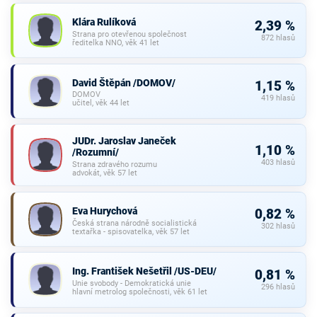
Klára Rulíková
2,39 %
Strana pro otevřenou společnost
872 hlasů
ředitelka NNO, věk 41 let
David Štěpán /DOMOV/
1,15 %
DOMOV
419 hlasů
učitel, věk 44 let
JUDr. Jaroslav Janeček
1,10 %
/Rozumní/
403 hlasů
Strana zdravého rozumu
advokát, věk 57 let
Eva Hurychová
0,82 %
Česká strana národně socialistická
302 hlasů
textařka - spisovatelka, věk 57 let
Ing. František Nešetřil /US-DEU/
0,81 %
Unie svobody - Demokratická unie
296 hlasů
hlavní metrolog společnosti, věk 61 let