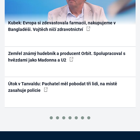
Kubek: Evropa si zdevastovala farmacii, nakupujeme v
Bangladéši. Vojtěch ničí zdravotnictví
Zemřel známý hudebník a producent Orbit. Spolupracoval s
hvězdami jako Madonna a U2
Útok v Tanvaldu: Pachatel měl pobodat tři lidi, na místě
zasahuje policie