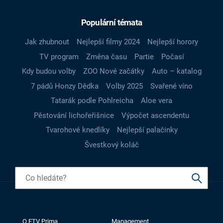
Populární témata
Jak zhubnout
Nejlepší filmy 2024
Nejlepší horory
TV program
Změna času
Partie
Počasí
Kdy budou volby
ZOO Nové začátky
Auto – katalog
7 pádů Honzy Dědka
Volby 2025
Svařené víno
Tatarák podle Pohlreicha
Aloe vera
Pěstování lichořeřišnice
Výpočet ascendentu
Tvarohové knedlíky
Nejlepší palačinky
Švestkový koláč
O FTV Prima
Management