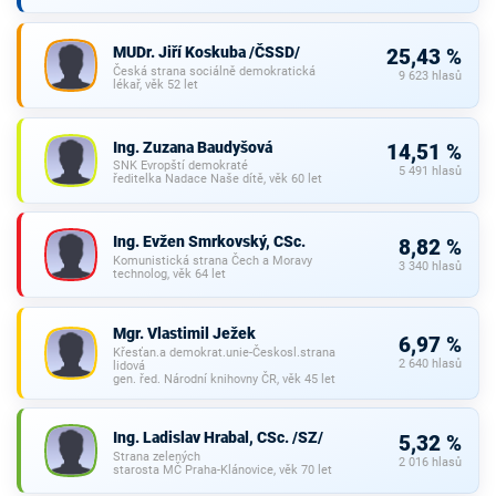
MUDr. Jiří Koskuba /ČSSD/
25,43 %
Česká strana sociálně demokratická
9 623 hlasů
lékař, věk 52 let
Ing. Zuzana Baudyšová
14,51 %
SNK Evropští demokraté
5 491 hlasů
ředitelka Nadace Naše dítě, věk 60 let
Ing. Evžen Smrkovský, CSc.
8,82 %
Komunistická strana Čech a Moravy
3 340 hlasů
technolog, věk 64 let
Mgr. Vlastimil Ježek
6,97 %
Křesťan.a demokrat.unie-Českosl.strana
2 640 hlasů
lidová
gen. řed. Národní knihovny ČR, věk 45 let
Ing. Ladislav Hrabal, CSc. /SZ/
5,32 %
Strana zelených
2 016 hlasů
starosta MČ Praha-Klánovice, věk 70 let