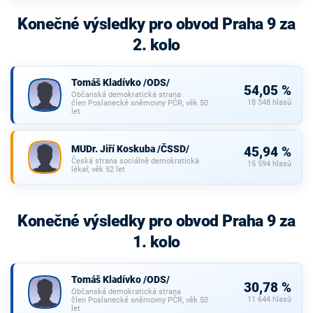
Konečné výsledky pro obvod Praha 9 za
2. kolo
Tomáš Kladívko /ODS/
54,05 %
Občanská demokratická strana
18 348 hlasů
člen Poslanecké sněmovny PČR, věk 50
let
MUDr. Jiří Koskuba /ČSSD/
45,94 %
Česká strana sociálně demokratická
15 594 hlasů
lékař, věk 52 let
Konečné výsledky pro obvod Praha 9 za
1. kolo
Tomáš Kladívko /ODS/
30,78 %
Občanská demokratická strana
11 644 hlasů
člen Poslanecké sněmovny PČR, věk 50
let