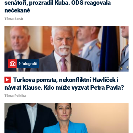
senátoři, prozradil Kuba. ODS reagovala
nečekaně
Téma: Senát
9 fotografií
Turkova pomsta, nekonfliktní Havlíček i
návrat Klause. Kdo může vyzvat Petra Pavla?
Téma: Politika