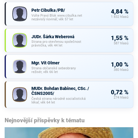
Petr Cibulka /PB/
4,84 %
Volte Pravý Blok www.cibulka.net
1 832 hlasů
nezávislý novinář, věk 57 let
JUDr. Šárka Weberová
1,55 %
Strana pro otevřenou společnost
587 hlasů
právnička, věk 44 let
Mgr. Vít Olmer
1,00 %
Strana občanské sebeobrany
380 hlasů
režisér, věk 66 let
MUDr. Bohdan Babinec, CSc. /
0,72 %
ČSNS2005/
274 hlasů
Česká strana národně socialistická
lékař, věk 64 let
Nejnovější příspěvky k tématu