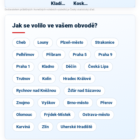
Kladívk
Koskub
o
a
Jak se volilo ve vašem obvodě?
Cheb
Louny
Plzeň-město
Strakonice
Pelhřimov
Příbram
Praha 5
Praha 9
Praha 1
Kladno
Děčín
Česká Lípa
Trutnov
Kolín
Hradec Králové
Rychnov nad Kněžnou
Žďár nad Sázavou
Znojmo
Vyškov
Brno-město
Přerov
Olomouc
Frýdek-Místek
Ostrava-město
Karviná
Zlín
Uherské Hradiště