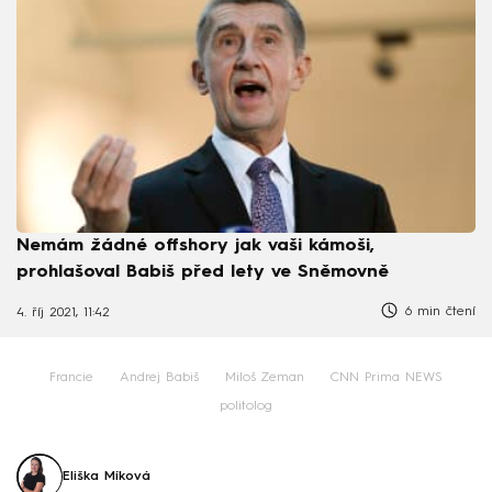
Nemám žádné offshory jak vaši kámoši,
prohlašoval Babiš před lety ve Sněmovně
6 min čtení
4. říj 2021, 11:42
Francie
Andrej Babiš
Miloš Zeman
CNN Prima NEWS
politolog
Eliška Míková