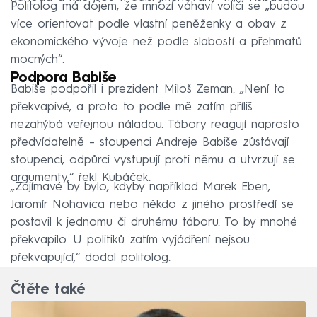
Politolog má dojem, že mnozí váhaví voliči se „budou
více orientovat podle vlastní peněženky a obav z
ekonomického vývoje než podle slabostí a přehmatů
mocných“.
Podpora Babiše
Babiše podpořil i prezident Miloš Zeman. „Není to
překvapivé, a proto to podle mě zatím příliš
nezahýbá veřejnou náladou. Tábory reagují naprosto
předvídatelně – stoupenci Andreje Babiše zůstávají
stoupenci, odpůrci vystupují proti němu a utvrzují se
argumenty,“ řekl Kubáček.
„Zajímavé by bylo, kdyby například Marek Eben,
Jaromír Nohavica nebo někdo z jiného prostředí se
postavil k jednomu či druhému táboru. To by mnohé
překvapilo. U politiků zatím vyjádření nejsou
překvapující,“ dodal politolog.
Čtěte také