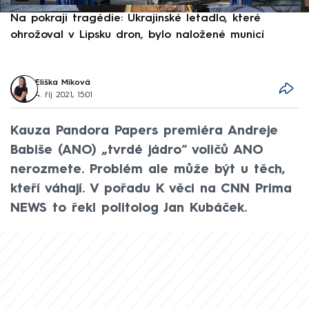
Na pokraji tragédie: Ukrajinské letadlo, které
P
ohrožoval v Lipsku dron, bylo naložené municí
e
Eliška Míková
4. říj 2021, 15:01
Kauza Pandora Papers premiéra Andreje
Babiše (ANO) „tvrdé jádro“ voličů ANO
nerozmete. Problém ale může být u těch,
kteří váhají. V pořadu K věci na CNN Prima
NEWS to řekl politolog Jan Kubáček.