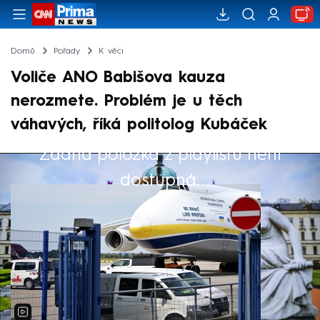
Domů
Pořady
K věci
Voliče ANO Babišova kauza
nerozmete. Problém je u těch
váhavých, říká politolog Kubáček
Žádná položka z playlistu není
Výběr redakce
dostupná.