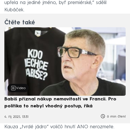
upřela na jediné jméno, byť premiérské,“ sdělil
Kubáček.
Čtěte také
Video
Babiš přiznal nákup nemovitostí ve Francii. Pro
politika to nebyl vhodný postup, říká
6 min čtení
4. říj 2021, 13:31
Kauza „tvrdé jádro“ voličů hnutí ANO nerozmete.