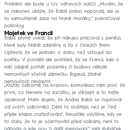
Problém ale bude u tzv. váhavých voličů. „Myslím, že
se nakonec ukáže, že Babiš právo neporušil, ale je
to samozřejmě zase na hraně morálky,“ pokračoval
politolog.
Majetek ve Francii
Babiš prvně uvedl, že při nákupu pracoval s penězi,
které byly řádně zdaněny a šly z českých firem.
Upřesnil, že se jednalo o dobu, než vstoupil do
politiky. V pondělí ale prohlásil, že ve Francii, kde si
měl údajně pořídit pozemky či budovy několik
nemovitostí včetně zámečku Bigaud, žádné
nemovitosti nevlastní.
„Každý odborník na krizovou komunikaci vám poví, že
první, co řeknete na začátku, je stěžejní a to máte
opakovat. Mám dojem, že Andrej Babiš se inspiroval
od svých odborníků. Dělá to složitější, než je. Teď
přijde etapa ‚rozřeďování‘. Neustále uslyšíme, kdy se
to stalo, že to je očerňování před volbami, není to
náhoda a kde jsou ti další jmenovaní,“ míní Kubáček.