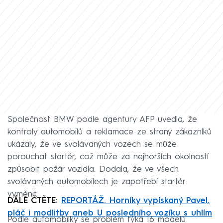
Společnost BMW podle agentury AFP uvedla, že
kontroly automobilů a reklamace ze strany zákazníků
ukázaly, že ve svolávaných vozech se může
porouchat startér, což může za nejhorších okolností
způsobit požár vozidla. Dodala, že ve všech
svolávaných automobilech je zapotřebí startér
vyměnit.
DÁLE ČTĚTE:
REPORTÁŽ. Horníky vypískaný Pavel,
pláč i modlitby aneb U posledního vozíku s uhlím
Podle automobilky se problém týká 16 modelů