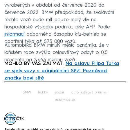
vyrobených v období od července 2020 do
července 2022. BMW předpokládá, že svolávání
těchto vozů bude mít pouze malý vliv na
hospodářské výsledky podniku, píše AFP. Podle
informací
odborného časopisu kfz-betrieb se
opatření týká až 575 000 vozů.
Automobilka BMW minulý měsíc oznámila, že v
loňském roce zvýšila celosvětový odbyt o 0,5
procenta na 2,463 milionu vozů.
MOHLO BY VÁS ZAJÍMAT:
Na oslavu Filipa Turka
se sjely vozy s originálními SPZ. Poznávací
značky baví sítě
Failed to fetch
BMW
hobby
požár
automobilový průmysl
automobilka
ČTK
Spolehlivý, rychlý a nezávislý zpravodajský servis.